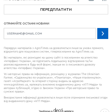
ПЕРЕДПЛАТИТИ
ОТРИМУЙТЕ ОСТАННІ НОВИНИ
Передрук матеріалів з AgroTimes.ua дозволяється лише за умови прямого,
відкритого для пошукових систем, гіперпосилання на AgroTimes.ua.
Всі матеріали, які розміщені на цьому сайті із посиланням на агентство
«Інтерфакс-Україна», не підлягають подальшому відтворенню та/чи
розповсюдженню в будь-якій формі, інакше як із письмового дозволу
агентства «Інтерфакс-Україна».
Усі авторські права на інформацію, розміщену у журналах
The Ukrainian
Farmer
, «Садівництво по-українськи», «Плантатор», «Наше птахівництво»,
газеті «АгроМаркет» та інтернет-сторінці видань за адресою
www.agrotimes.ua,
належать виключно видавничому дому «АГП Медіа» та
авторам публікацій, згідно із Законом України «Про авторське право та
суміжні права».
Використання інформації дозволяється лише після отримання письмової згоди
від видавничого дому «АГП Медіа».