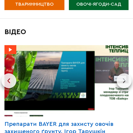
ТВАРИННИЦТВО
ОВОЧІ-ЯГОДИ-САД
ВІДЕО
Y
Препарати BAYER для захисту овочів
В
захищеного ґрунту. Ігор Тарушкін
«