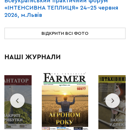
Всеукраїнський практичний форум
М
«ІНТЕНСИВНА ТЕПЛИЦЯ» 24-25 червня
P
2026, м.Львів
м
ВІДКРИТИ ВСІ ФОТО
НАШІ ЖУРНАЛИ