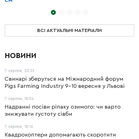
см
з
ВСІ АКТУАЛЬНІ МАТЕРІАЛИ
НОВИНИ
7 серпня, 20:33
Свинарі зберуться на Міжнародний форум
Pigs Farming Industry 9-10 вересня у Львові
7 серпня, 18:54
Надранні посіви ріпаку озимого: чи варто
знижувати густоту сівби
7 серпня, 18:16
Квадрокоптери допомагають скоротити