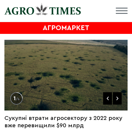
АГРОМАРКЕТ
1
/4
Сукупні втрати агросектору з 2022 року
П
вже перевищили $90 млрд
е