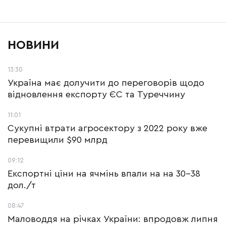
з
НОВИНИ
13:30
Україна має долучити до переговорів щодо
відновлення експорту ЄС та Туреччину
11:01
Сукупні втрати агросектору з 2022 року вже
перевищили $90 млрд
09:12
Експортні ціни на ячмінь впали на на 30-38
дол./т
08:47
Маловоддя на річках України: впродовж липня