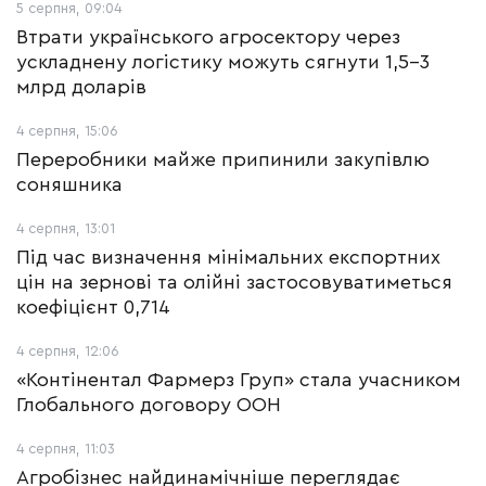
5 серпня, 09:04
Втрати українського агросектору через
ускладнену логістику можуть сягнути 1,5-3
млрд доларів
4 серпня, 15:06
Переробники майже припинили закупівлю
соняшника
4 серпня, 13:01
Під час визначення мінімальних експортних
цін на зернові та олійні застосовуватиметься
коефіцієнт 0,714
4 серпня, 12:06
«Контінентал Фармерз Груп» стала учасником
Глобального договору ООН
4 серпня, 11:03
Агробізнес найдинамічніше переглядає