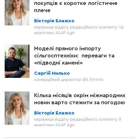
покупців є коротке логістичне
плече
Вікторія Блажко
керівниця відділу редакційного контенту та
аналітики ASAP Agri
Моделі прямого імпорту
сільгосптехніки: переваги та
«підводні камені»
Сергій Милько
комерційний директор ФК FinWin
Кілька місяців окрім міжнародних
новин варто стежити за погодою
Вікторія Блажко
керівниця відділу редакційного контенту й
аналітики ASAP Agri