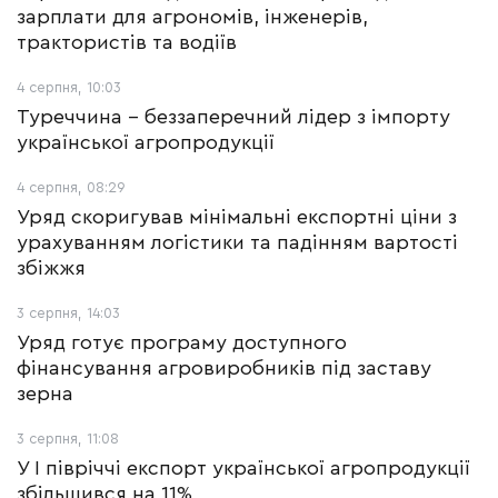
зарплати для агрономів, інженерів,
трактористів та водіїв
4 серпня, 10:03
Туреччина – беззаперечний лідер з імпорту
української агропродукції
4 серпня, 08:29
Уряд скоригував мінімальні експортні ціни з
урахуванням логістики та падінням вартості
збіжжя
3 серпня, 14:03
Уряд готує програму доступного
фінансування агровиробників під заставу
зерна
3 серпня, 11:08
У І півріччі експорт української агропродукції
збільшився на 11%