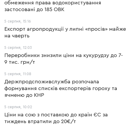
обмеження права водокористування
застосовані до 185 ОВК
5 серпня, 15:16
Експорт агропродукції у липні «просів» майже
на чверть
5 серпня, 12:03
Переробники знизили ціни на кукурудзу до 7-
9 тис. грн/т
5 серпня, 11:08
Держпродспоживслужба розпочала
формування списків експортерів гороху та
ячменю до КНР
5 серпня, 10:02
Ціни на сою з поставкою до країн ЄС за
тиждень втратили до 20€/т