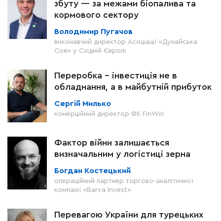
збуту — за межами біопалива та
кормового сектору
Володимир Пугачов
виконавчий директор Асоціації «Дунайська
Соя» у Східній Європі
Переробка - інвестиція не в
обладнання, а в майбутній прибуток
Сергій Милько
комерційний директор ФК FinWin
Фактор війни залишається
визначальним у логістиці зерна
Богдан Костецький
операційний партнер торгово-аналітичної
компанії «Barva Invest»
Перевагою України для турецьких