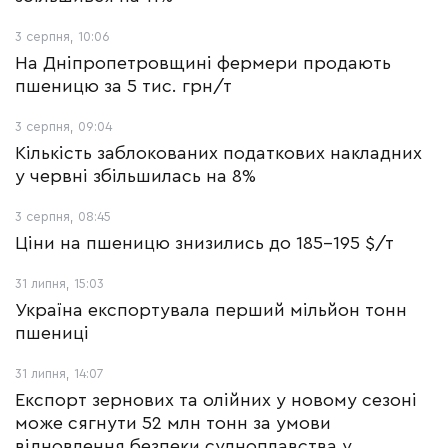
3 серпня, 10:06
На Дніпропетровщині фермери продають
пшеницю за 5 тис. грн/т
3 серпня, 09:04
Кількість заблокованих податкових накладних
у червні збільшилась на 8%
3 серпня, 08:45
Ціни на пшеницю знизились до 185-195 $/т
31 липня, 15:03
Україна експортувала перший мільйон тонн
пшениці
31 липня, 14:07
Експорт зернових та олійних у новому сезоні
може сягнути 52 млн тонн за умови
відновлення безпеки судноплавства у