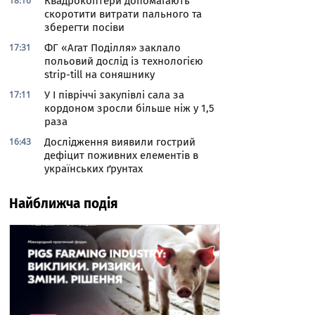
18:16
Квадрокоптери допомагають
скоротити витрати пального та
зберегти посіви
17:31
ФГ «Агат Поділля» заклало
польовий дослід із технологією
strip-till на соняшнику
17:11
У І півріччі закупівлі сала за
кордоном зросли більше ніж у 1,5
раза
16:43
Дослідження виявили гострий
дефіцит поживних елементів в
українських ґрунтах
Найближча подія