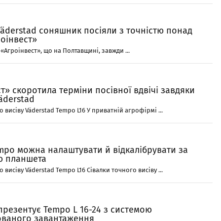
äderstad соняшник посіяли з точністю понад
роінвест»
 «Агроінвест», що на Полтавщині, завжди ...
т» скоротила терміни посівної вдвічі завдяки
äderstad
о висіву Väderstad Tempo L16 У приватній агрофірмі ...
mpo можна налаштувати й відкалібрувати за
ю планшета
 висіву Väderstad Tempo L16 Сівалки точного висіву ...
презентує Tempo L 16-24 з системою
ованого завантаження