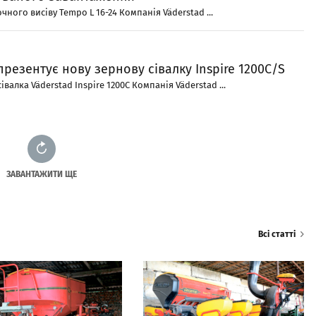
чного висіву Tempo L 16-24 Компанія Väderstad ...
презентує нову зернову сівалку Inspire 1200C/S
валка Väderstad Inspire 1200C Компанія Väderstad ...
ЗАВАНТАЖИТИ ЩЕ
Всі статті