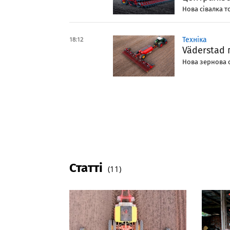
Нова сівалка то
18:12
Техніка
Väderstad 
Нова зернова сі
Статті
(11)