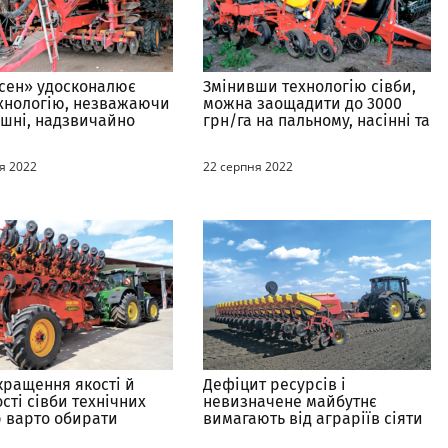
сен» удосконалює
Змінивши технологію сівби,
хнологію, незважаючи
можна заощадити до 3000
ішні, надзвичайно
грн/га на пальному, насінні та
і умови роботи
міндобривах й отримати
міцні дружні сходи
я 2022
22 серпня 2022
кращення якості й
Дефіцит ресурсів і
сті сівби технічних
невизначене майбутнє
р варто обирати
вимагають від аграріїв сіяти
ьш технологічне
максимально якісно