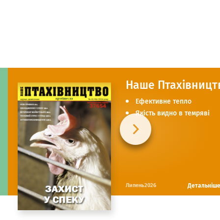
Наше Птахівницт
Ефективне тепло
Якість видно в темряві
Детальніш
Липень2026