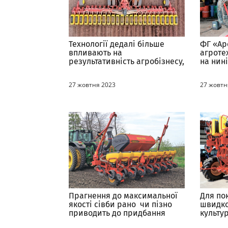
Технології дедалі більше
ФГ «Ар
впливають на
агроте
результативність агробізнесу,
на нин
а впровадження
складн
інноваційних рішень стає
27 жовтня 2023
27 жовтн
запорукою прогресу
Прагнення до максимальної
Для по
якості сівби рано чи пізно
швидко
приводить до придбання
культу
високотехнологічних сівалок
найбіл