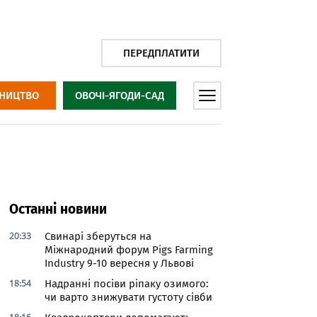
ПЕРЕДПЛАТИТИ
НИЦТВО
ОВОЧІ-ЯГОДИ-САД
Останні новини
20:33
Свинарі зберуться на
Міжнародний форум Pigs Farming
Industry 9-10 вересня у Львові
18:54
Надранні посіви ріпаку озимого:
чи варто знижувати густоту сівби