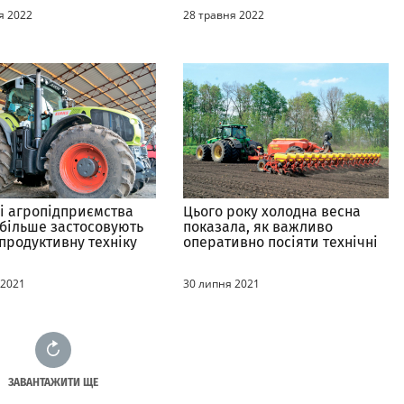
ання
я 2022
28 травня 2022
і агропідприємства
Цього року холодна весна
 більше застосовують
показала, як важливо
продуктивну техніку
оперативно посіяти технічні
них виробників
культури
 2021
30 липня 2021
ЗАВАНТАЖИТИ ЩЕ