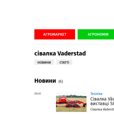
АГРОМАРКЕТ
АГРОНОМІЯ
сівалка Vaderstad
НОВИНИ
СТАТТІ
Новини
(6)
09:41
Техніка
Сівалка Vä
виставці S
Сівалка Väderst