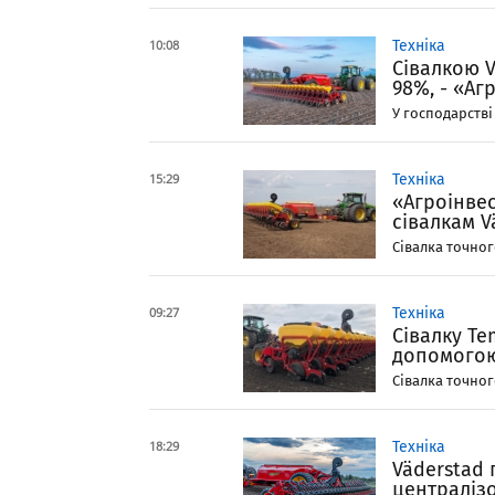
10:08
Техніка
Сівалкою V
98%, - «Аг
У господарстві
15:29
Техніка
«Агроінвес
сівалкам V
Сівалка точног
09:27
Техніка
Сівалку Te
допомого
Сівалка точного
18:29
Техніка
Väderstad 
централіз