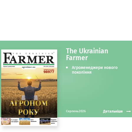
The Ukrainian
Farmer
Агроменеджери нового
покоління
Детальніше
Серпень2026