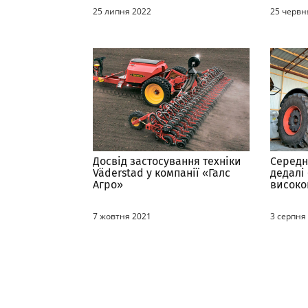
обладн
25 липня 2022
25 червн
Досвід застосування техніки
Середн
Väderstad у компанії «Галс
дедалі
Агро»
високо
провід
7 жовтня 2021
3 серпня