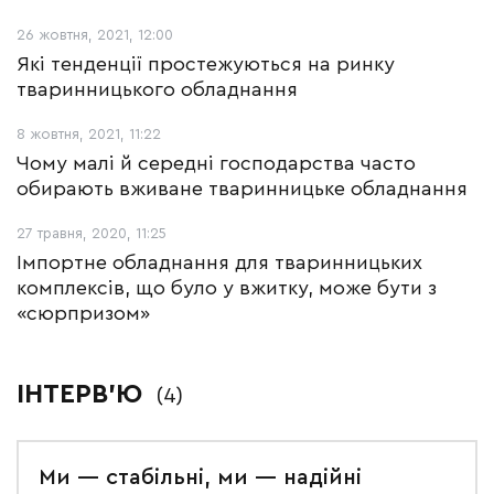
26 жовтня, 2021, 12:00
Які тенденції простежуються на ринку
тваринницького обладнання
8 жовтня, 2021, 11:22
Чому малі й середні господарства часто
обирають вживане тваринницьке обладнання
27 травня, 2020, 11:25
Імпортне обладнання для тваринницьких
комплексів, що було у вжитку, може бути з
«сюрпризом»
ІНТЕРВ'Ю
(4)
Ми — стабільні, ми — надійні