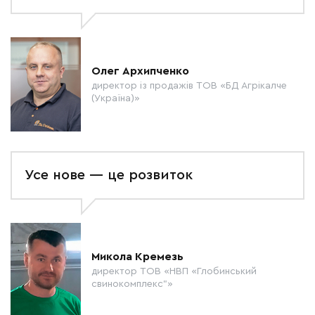
Олег Архипченко
директор із продажів ТОВ «БД Агрікалче
(Україна)»
Усе нове — це розвиток
Микола Кремезь
директор ТОВ «НВП «Глобинський
свинокомплекс”»