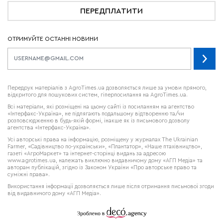
ПЕРЕДПЛАТИТИ
ОТРИМУЙТЕ ОСТАННІ НОВИНИ
Передрук матеріалів з AgroTimes.ua дозволяється лише за умови прямого,
відкритого для пошукових систем, гіперпосилання на AgroTimes.ua.
Всі матеріали, які розміщені на цьому сайті із посиланням на агентство
«Інтерфакс-Україна», не підлягають подальшому відтворенню та/чи
розповсюдженню в будь-якій формі, інакше як із письмового дозволу
агентства «Інтерфакс-Україна».
Усі авторські права на інформацію, розміщену у журналах
The Ukrainian
Farmer
, «Садівництво по-українськи», «Плантатор», «Наше птахівництво»,
газеті «АгроМаркет» та інтернет-сторінці видань за адресою
www.agrotimes.ua,
належать виключно видавничому дому «АГП Медіа» та
авторам публікацій, згідно із Законом України «Про авторське право та
суміжні права».
Використання інформації дозволяється лише після отримання письмової згоди
від видавничого дому «АГП Медіа».