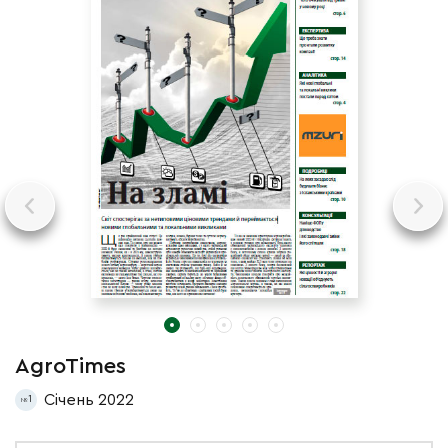
AgroTimes
A
Січень 2022
1
1