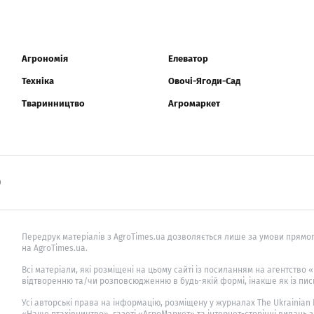
Агрономія
Елеватор
Техніка
Овочі-Ягоди-Сад
Тваринництво
Агромаркет
0
Передрук матеріалів з AgroTimes.ua дозволяється лише за умови прямог
на AgroTimes.ua.
Всі матеріали, які розміщені на цьому сайті із посиланням на агентство
відтворенню та/чи розповсюдженню в будь-якій формі, інакше як із пис
Усі авторські права на інформацію, розміщену у журналах
The Ukrainian