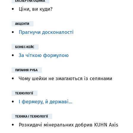
ЕКСПЕРТНА ОЦІНКА
Ціни, ви куди?
АКЦЕНТИ
Прагнучи досконалості
БІЗНЕС-КЕЙС
За чіткою формулою
ПИТАННЯ РУБА
Чому шейхи не змагаються із селянами
ТЕХНОЛОГІЇ
I фермеру, й державі…
ТЕХНІКА І ТЕХНОЛОГІЇ
Розкидачі мінеральних добрив KUHN Axis