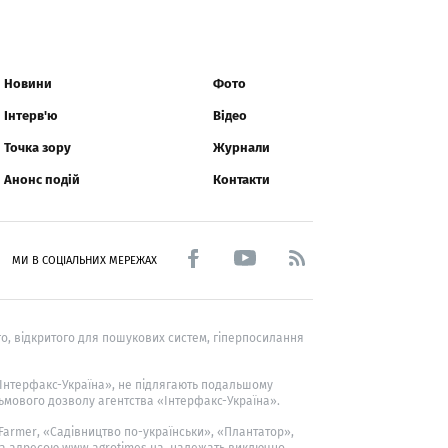
Новини
Фото
Інтерв'ю
Відео
Точка зору
Журнали
Анонс подій
Контакти
МИ В СОЦІАЛЬНИХ МЕРЕЖАХ
о, відкритого для пошукових систем, гіперпосилання
 «Інтерфакс-Україна», не підлягають подальшому
ьмового дозволу агентства «Інтерфакс-Україна».
 Farmer
, «Садівництво по-українськи», «Плантатор»,