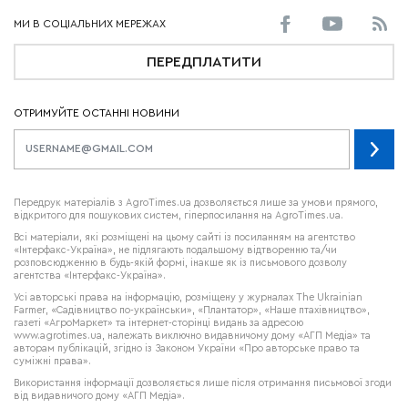
ПЕРЕДПЛАТИТИ
ОТРИМУЙТЕ ОСТАННІ НОВИНИ
Передрук матеріалів з AgroTimes.ua дозволяється лише за умови прямого,
відкритого для пошукових систем, гіперпосилання на AgroTimes.ua.
Всі матеріали, які розміщені на цьому сайті із посиланням на агентство
«Інтерфакс-Україна», не підлягають подальшому відтворенню та/чи
розповсюдженню в будь-якій формі, інакше як із письмового дозволу
агентства «Інтерфакс-Україна».
Усі авторські права на інформацію, розміщену у журналах
The Ukrainian
Farmer
, «Садівництво по-українськи», «Плантатор», «Наше птахівництво»,
газеті «АгроМаркет» та інтернет-сторінці видань за адресою
www.agrotimes.ua,
належать виключно видавничому дому «АГП Медіа» та
авторам публікацій, згідно із Законом України «Про авторське право та
суміжні права».
Використання інформації дозволяється лише після отримання письмової згоди
від видавничого дому «АГП Медіа».