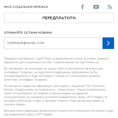
ПЕРЕДПЛАТИТИ
ОТРИМУЙТЕ ОСТАННІ НОВИНИ
Передрук матеріалів з AgroTimes.ua дозволяється лише за умови прямого,
відкритого для пошукових систем, гіперпосилання на AgroTimes.ua.
Всі матеріали, які розміщені на цьому сайті із посиланням на агентство
«Інтерфакс-Україна», не підлягають подальшому відтворенню та/чи
розповсюдженню в будь-якій формі, інакше як із письмового дозволу
агентства «Інтерфакс-Україна».
Усі авторські права на інформацію, розміщену у журналах
The Ukrainian
Farmer
, «Садівництво по-українськи», «Плантатор», «Наше птахівництво»,
газеті «АгроМаркет» та інтернет-сторінці видань за адресою
www.agrotimes.ua,
належать виключно видавничому дому «АГП Медіа» та
авторам публікацій, згідно із Законом України «Про авторське право та
суміжні права».
Використання інформації дозволяється лише після отримання письмової згоди
від видавничого дому «АГП Медіа».