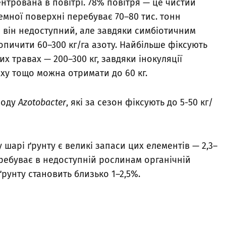
нтрована в повітрі. 78% повітря — це чистий
земної поверхні перебуває 70–80 тис. тонн
о він недоступний, але завдяки симбіотичним
пичити 60–300 кг/га азоту. Найбільше фіксують
их травах — 200–300 кг, завдяки інокуляції
оху тощо можна отримати до 60 кг.
роду
Azotobacter
, які за сезон фіксують до 5-50 кг/
шарі ґрунту є великі запаси цих елементів — 2,3–
перебуває в недоступній рослинам органічній
ґрунту становить близько 1–2,5%.