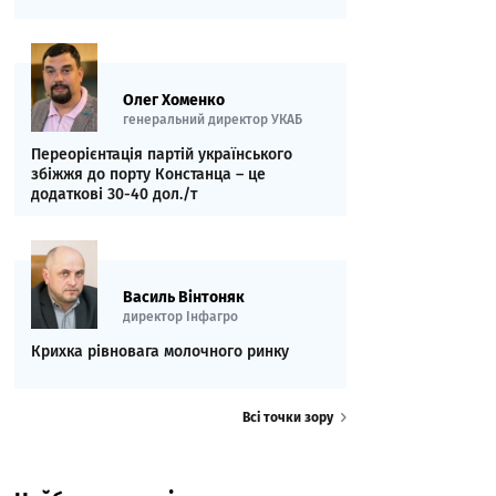
Олег Хоменко
генеральний директор УКАБ
Переорієнтація партій українського
збіжжя до порту Констанца – це
додаткові 30-40 дол./т
Василь Вінтоняк
директор Інфагро
Крихка рівновага молочного ринку
Всі точки зору