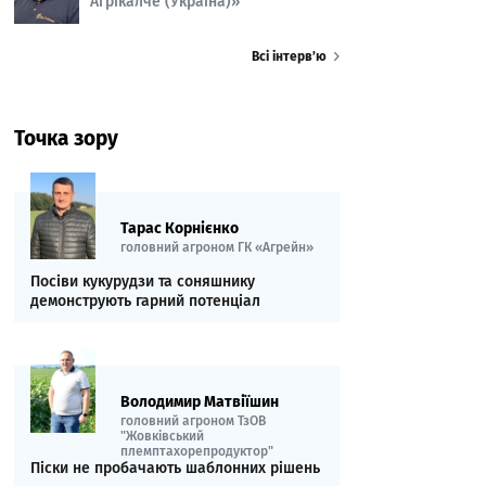
Агрікалче (Україна)»
Всі інтерв’ю
Точка зору
Тарас Корнієнко
головний агроном ГК «Агрейн»
Посіви кукурудзи та соняшнику
демонструють гарний потенціал
Володимир Матвіїшин
головний агроном ТзОВ
"Жовківський
племптахорепродуктор"
Піски не пробачають шаблонних рішень