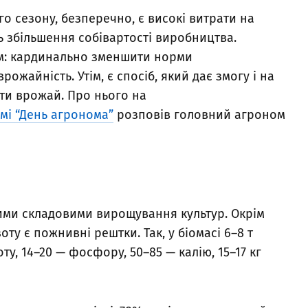
о сезону, безперечно, є високі витрати на
ть збільшення собівартості виробництва.
ом: кардинально зменшити норми
жайність. Утім, є спосіб, який дає змогу і на
ити врожай. Про нього на
мі “День агронома”
розповів головний агроном
ими складовими вирощування культур. Окрім
у є пожнивні рештки. Так, у біомасі 6–8 т
у, 14–20 — фосфору, 50–85 — калію, 15–17 кг