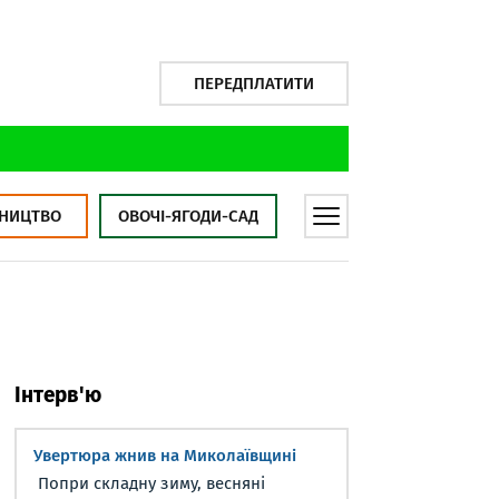
ПЕРЕДПЛАТИТИ
НИЦТВО
ОВОЧІ-ЯГОДИ-САД
Інтерв'ю
Увертюра жнив на Миколаївщині
Попри складну зиму, весняні