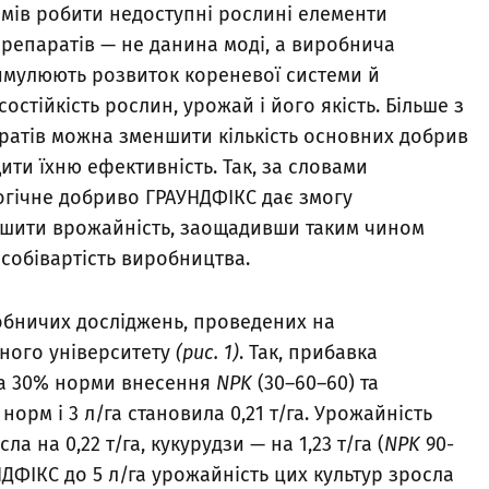
змів робити недоступні рослині елементи
препаратів — не данина моді, а виробнича
тимулюють розвиток кореневої системи й
остійкість рослин, урожай і його якість. Більше з
ратів можна зменшити кількість основних добрив
ти їхню ефективність. Так, за словами
огічне добриво ГРАУНДФІКС дає змогу
льшити врожайність, заощадивши таким чином
собівартість виробництва.
обничих досліджень, проведених на
ного університету
(рис. 1)
. Так, прибавка
на 30% норми внесення
NPK
(30–60–60) та
орм і 3 л/га становила 0,21 т/га. Урожайність
 на 0,22 т/га, кукурудзи — на 1,23 т/га (
NPK
90-
НДФІКС до 5 л/га урожайність цих культур зросла