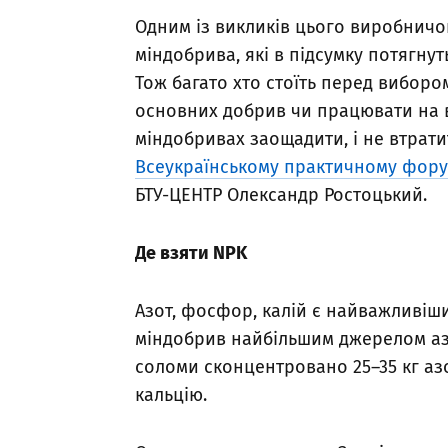
Одним із викликів цього виробничог
міндобрива, які в підсумку потягну
Тож багато хто стоїть перед вибор
основних добрив чи працювати на вро
міндобривах заощадити, і не втрат
Всеукраїнському практичному фору
БТУ-ЦЕНТР Олександр Ростоцький.
Де взяти NPK
Азот, фосфор, калій є найважливіш
міндобрив найбільшим джерелом азот
соломи сконцентровано 25–35 кг азот
кальцію.