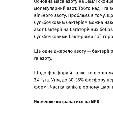
Основна маса азоту на Землі сконце
молекулярний азот. Тобто над 1 га 
вільного азоту. Проблема в тому, щ
бульбочковим бактеріям можна нако
азот бактерії на багаторічних бобов
бульбочковими бактеріями сої, гор
Ще одне джерело азоту — бактерії 
га азоту.
Щодо фосфору й калію, то в орному 
3,4 т/га. Утім, до 30–35% фосфору 
формі. Частка калію в орному шарі 
Як менше витрачатися на NPK