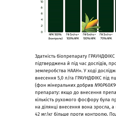
Здатність біопрепарату ГРАУНДФІКС
підтверджена й під час дослідів, п
землеробства НААН». У ході дослід
внесення 5,0 л/га ГРАУНДФІКС під п
(фон мінеральних добрив
N
90
P
60
K
9
препарату: якщо до внесення препар
кількість рухомого фосфору була п
на ділянці внесення вона зросла, а
42 мг/кг більше проти контролю. Под