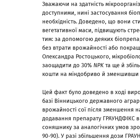
Зважаючи на здатність мікрооргані
доступними, нині застосування біо
необхідність. Доведено, що вони с
вегетативної маси, підвищують стрес
тим: за допомогою деяких біопрепа
без втрати врожайності або покращи
Олександра Ростоцького, мікробіол
заощадити до 30%
NPK
та ще й збі
кошти на міндобриво й зменшивши 
Цей факт було доведено в ході вир
базі Вінницького державного аграр
врожайності сої після зменшення 
додавання препарату ГРАУНДФІКС в н
соняшнику за аналогічних умов зросла
90-90). У разі збільшення дози ГРАУ