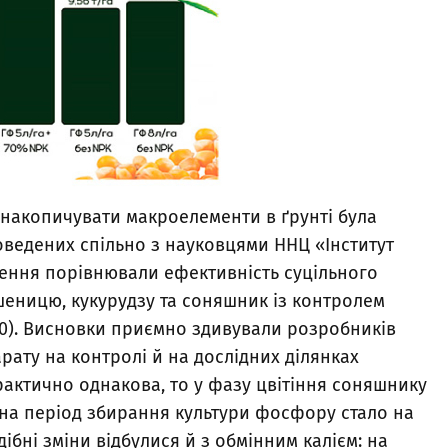
 накопичувати макроелементи в ґрунті була
роведених спільно з науковцями ННЦ «Інститут
ження порівнювали ефективність суцільного
шеницю, кукурудзу та соняшник із контролем
0). Висновки приємно здивували розробників
ату на контролі й на дослідних ділянках
рактично однакова, то у фазу цвітіння соняшнику
 на період збирання культури фосфору стало на
ібні зміни відбулися й з обмінним калієм: на