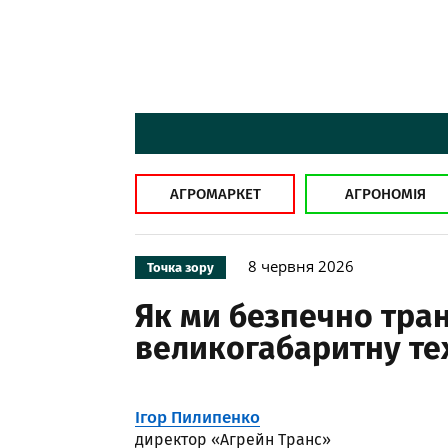
АГРОМАРКЕТ
АГРОНОМІЯ
8 червня 2026
Точка зору
Як ми безпечно тра
великогабаритну те
Ігор Пилипенко
директор «Агрейн Транс»