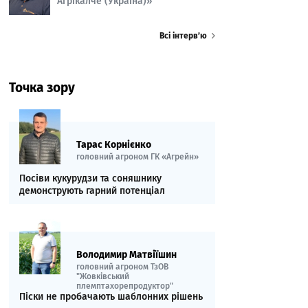
Агрікалче (Україна)»
Всі інтерв’ю
Точка зору
Тарас Корнієнко
головний агроном ГК «Агрейн»
Посіви кукурудзи та соняшнику
демонструють гарний потенціал
Володимир Матвіїшин
головний агроном ТзОВ
"Жовківський
племптахорепродуктор"
Піски не пробачають шаблонних рішень