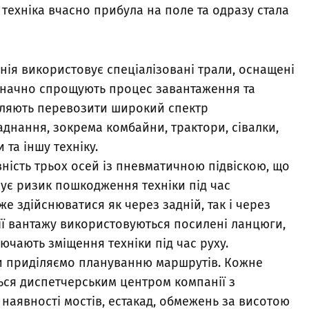
техніка вчасно прибула на поле та одразу стала
нія використовує спеціалізовані трали, оснащені
начно спрощують процес завантаження та
оляють перевозити широкий спектр
днання, зокрема комбайни, трактори, сівалки,
 та іншу техніку.
ність трьох осей із пневматичною підвіскою, що
ізує ризик пошкодження техніки під час
 здійснюватися як через задній, так і через
ції вантажу використовуються посилені ланцюги,
лючають зміщення техніки під час руху.
ми приділяємо плануванню маршрутів. Кожне
ся диспетчерським центром компанії з
наявності мостів, естакад, обмежень за висотою