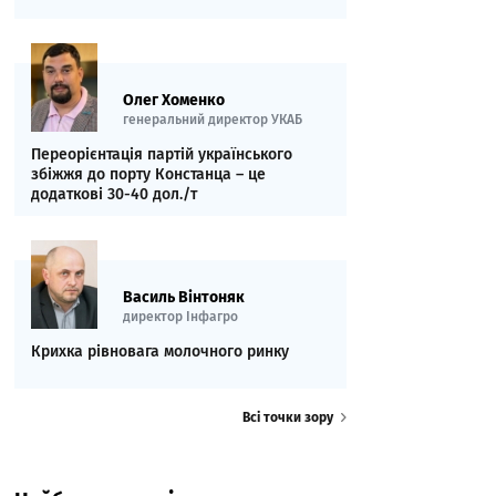
Олег Хоменко
генеральний директор УКАБ
Переорієнтація партій українського
збіжжя до порту Констанца – це
додаткові 30-40 дол./т
Василь Вінтоняк
директор Інфагро
Крихка рівновага молочного ринку
Всі точки зору