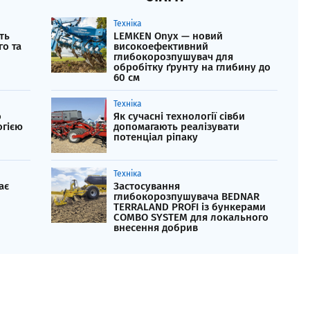
Техніка
ть
LEMKEN Onyx — новий
го та
високоефективний
глибокорозпушувач для
обробітку ґрунту на глибину до
60 см
Техніка
о
Як сучасні технології сівби
огією
допомагають реалізувати
потенціал ріпаку
Техніка
ає
Застосування
глибокорозпушувача BEDNAR
TERRALAND PROFI із бункерами
COMBO SYSTEM для локального
внесення добрив