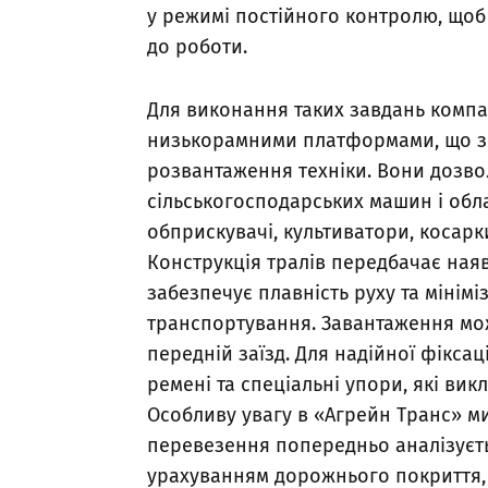
у режимі постійного контролю, щоб 
до роботи.
Для виконання таких завдань компа
низькорамними платформами, що з
розвантаження техніки. Вони дозв
сільськогосподарських машин і обла
обприскувачі, культиватори, косарки
Конструкція тралів передбачає наяв
забезпечує плавність руху та мінім
транспортування. Завантаження може
передній заїзд. Для надійної фікса
ремені та спеціальні упори, які вик
Особливу увагу в «Агрейн Транс» 
перевезення попередньо аналізуєть
урахуванням дорожнього покриття, 