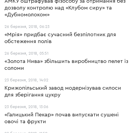
АМКУ оштрафував фізособу за отримання без
дозволу контролю над «Клубом сиру» та
«Дубномолоком»
26 березня, 2018, 06:23
«Мрія» придбає сучасний безпілотник для
обстеження полів
26 березня, 2018, 05:51
«Золота Нива» збільшить виробництво пелет із
соломи
23 березня, 2018, 14:02
Крижопільський завод модернізував силоси
для зберігання цукру
23 березня, 2018, 13:06
«Галицький Пекар» почав випускати сушені
овочі та фрукти