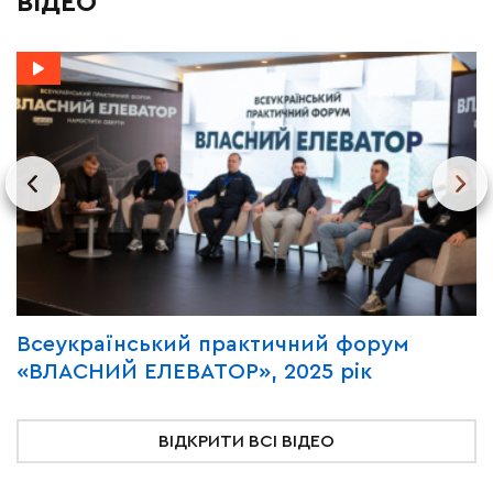
ВІДЕО
?
Всеукраїнський практичний форум
В
«ВЛАСНИЙ ЕЛЕВАТОР», 2025 рік
«
ВІДКРИТИ ВСІ ВІДЕО