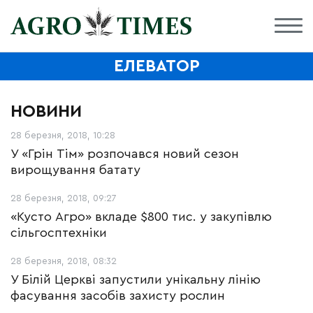
ЕЛЕВАТОР
НОВИНИ
28 березня, 2018, 10:28
У «Грін Тім» розпочався новий сезон
вирощування батату
28 березня, 2018, 09:27
«Кусто Агро» вкладе $800 тис. у закупівлю
сільгосптехніки
28 березня, 2018, 08:32
У Білій Церкві запустили унікальну лінію
фасування засобів захисту рослин