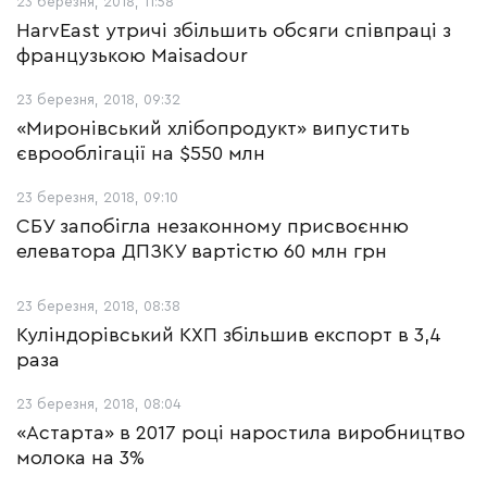
23 березня, 2018, 11:58
HarvEast утричі збільшить обсяги співпраці з
французькою Maisadour
23 березня, 2018, 09:32
«Миронівський хлібопродукт» випустить
єврооблігації на $550 млн
23 березня, 2018, 09:10
СБУ запобігла незаконному присвоєнню
елеватора ДПЗКУ вартістю 60 млн грн
23 березня, 2018, 08:38
Куліндорівський КХП збільшив експорт в 3,4
раза
23 березня, 2018, 08:04
«Астарта» в 2017 році наростила виробництво
молока на 3%