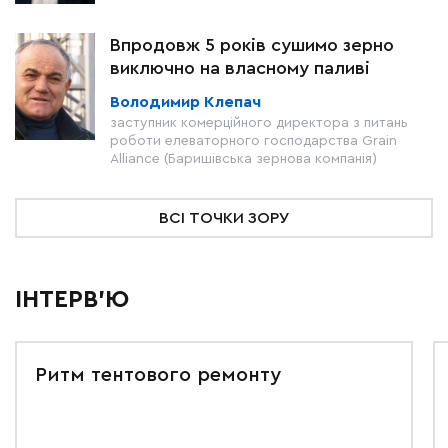
Впродовж 5 років сушимо зерно
виключно на власному паливі
Володимир Клепач
заступник комерційного директора з питань
роботи елеваторного господарства Grain
Alliance (Баришівська зернова компанія)
ВСІ ТОЧКИ ЗОРУ
ІНТЕРВ'Ю
Ритм тентового ремонту