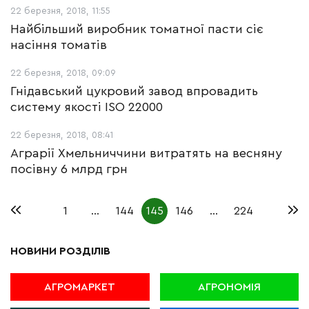
22 березня, 2018, 11:55
Найбільший виробник томатної пасти сіє
насіння томатів
22 березня, 2018, 09:09
Гнідавський цукровий завод впровадить
систему якості ISO 22000
22 березня, 2018, 08:41
Аграрії Хмельниччини витратять на весняну
посівну 6 млрд грн
1
…
144
145
146
…
224
НОВИНИ РОЗДІЛІВ
АГРОМАРКЕТ
АГРОНОМІЯ