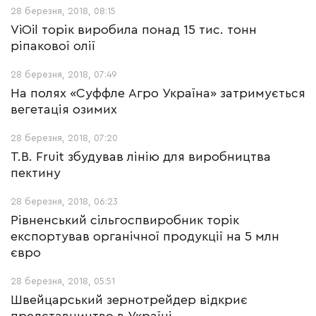
28 березня, 2018, 08:15
ViОil торік виробила понад 15 тис. тонн
ріпакової олії
28 березня, 2018, 07:49
На полях «Суффле Агро Україна» затримується
вегетація озимих
28 березня, 2018, 07:20
T.B. Fruit збудував лінію для виробництва
пектину
28 березня, 2018, 06:23
Рівненський сільгоспвиробник торік
експортував органічної продукції на 5 млн
євро
28 березня, 2018, 05:51
Швейцарський зернотрейдер відкриє