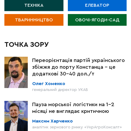
ТЕХНІКА
ЕЛЕВАТОР
ТВАРИННИЦТВО
ОВОЧІ-ЯГОДИ-САД
ТОЧКА ЗОРУ
Переорієнтація партій українського
збіжжя до порту Констанца – це
додаткові 30-40 дол./т
Олег Хоменко
генеральний директор УКАБ
Пауза морської логістики на 1–2
місяці не виглядає критичною
Максим Харченко
аналітик зернового ринку «УкрАгроКонсалт»