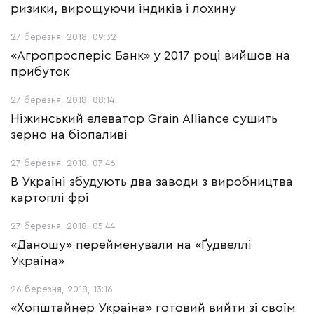
ризики, вирощуючи індиків і лохину
27 березня, 2018, 09:32
«Агропросперіс Банк» у 2017 році вийшов на
прибуток
27 березня, 2018, 08:14
Ніжинський елеватор Grain Alliance сушить
зерно на біопаливі
27 березня, 2018, 07:46
В Україні збудують два заводи з виробництва
картоплі фрі
27 березня, 2018, 05:44
«Даношу» перейменували на «Ґудвеллі
Україна»
26 березня, 2018, 13:16
«Хопштайнер Україна» готовий вийти зі своїм