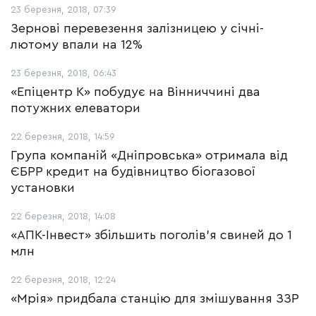
23 березня, 2018, 07:39
Зернові перевезення залізницею у січні-
лютому впали на 12%
23 березня, 2018, 06:43
«Епіцентр К» побудує на Вінниччині два
потужних елеватори
22 березня, 2018, 14:59
Група компаній «Дніпровська» отримала від
ЄБРР кредит на будівництво біогазової
установки
22 березня, 2018, 14:08
«АПК-Інвест» збільшить поголів'я свиней до 1
млн
22 березня, 2018, 12:24
«Мрія» придбала станцію для змішування ЗЗР