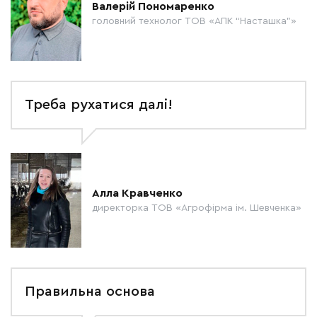
Валерій Пономаренко
головний технолог ТОВ «АПК “Насташка”»
Треба рухатися далі!
Алла Кравченко
директорка ТОВ «Агрофірма ім. Шевченка»
Правильна основа