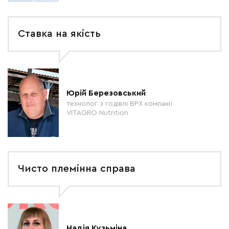
Ставка на якість
Юрій Березовський
технолог з годівлі ВРХ компанії
VITAGRO Nutrition
Чисто племінна справа
Надія Кузьміна