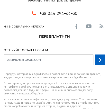
©2026 AgroTimes. Всі права застережено.
+38 044 294-66-30
ПЕРЕДПЛАТИТИ
ОТРИМУЙТЕ ОСТАННІ НОВИНИ
Передрук матеріалів з AgroTimes.ua дозволяється лише за умови прямого,
відкритого для пошукових систем, гіперпосилання на AgroTimes.ua.
Всі матеріали, які розміщені на цьому сайті із посиланням на агентство
«Інтерфакс-Україна», не підлягають подальшому відтворенню та/чи
розповсюдженню в будь-якій формі, інакше як із письмового дозволу
агентства «Інтерфакс-Україна».
Усі авторські права на інформацію, розміщену у журналах
The Ukrainian
Farmer
, «Садівництво по-українськи», «Плантатор», «Наше птахівництво»,
газеті «АгроМаркет» та інтернет-сторінці видань за адресою