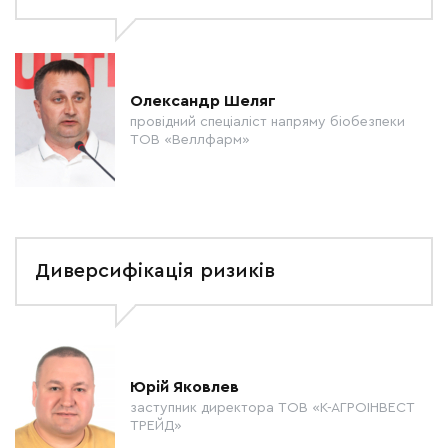
Олександр Шеляг
провідний спеціаліст напряму біобезпеки
ТОВ «Веллфарм»
Диверсифікація ризиків
Юрій Яковлев
заступник директора ТОВ «К-АГРОІНВЕСТ
ТРЕЙД»