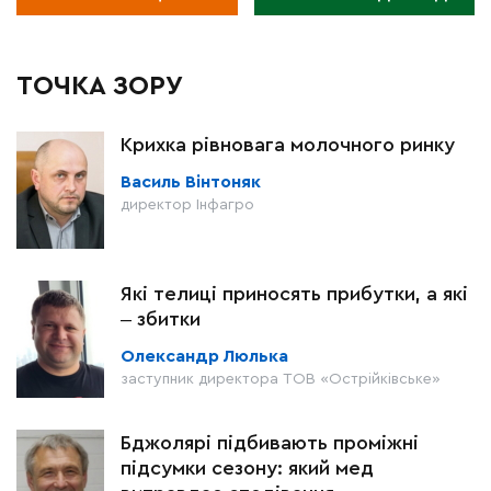
ТОЧКА ЗОРУ
Крихка рівновага молочного ринку
Василь Вінтоняк
директор Інфагро
Які телиці приносять прибутки, а які
‒ збитки
Олександр Люлька
заступник директора ТОВ «Острійківське»
Бджолярі підбивають проміжні
підсумки сезону: який мед