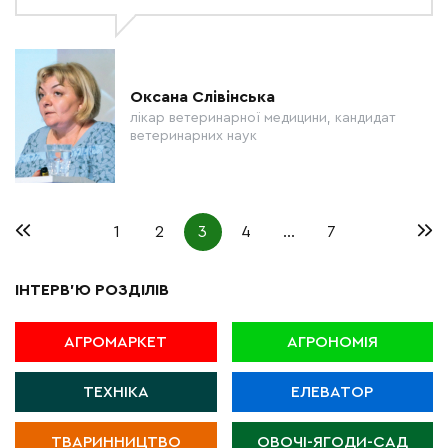
Оксана Слівінська
лікар ветеринарної медицини, кандидат
ветеринарних наук
1
2
3
4
…
7
ІНТЕРВ'Ю РОЗДІЛІВ
АГРОМАРКЕТ
АГРОНОМІЯ
ТЕХНІКА
ЕЛЕВАТОР
ТВАРИННИЦТВО
ОВОЧІ-ЯГОДИ-САД