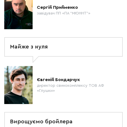
Сергій Прийменко
завідувач ПП «ПА “МЮННТ”»
Майже з нуля
Євгеній Бондарчук
директор свинокомплексу ТОВ АФ
«Глушки»
Вирощуємо бройлера