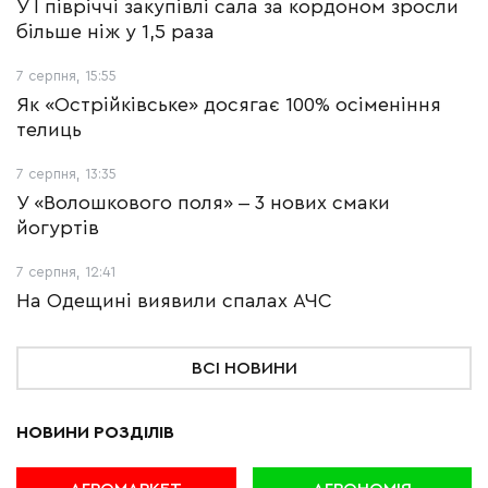
У І півріччі закупівлі сала за кордоном зросли
більше ніж у 1,5 раза
7 серпня, 15:55
Як «Острійківське» досягає 100% осіменіння
телиць
7 серпня, 13:35
У «Волошкового поля» ‒ 3 нових смаки
йогуртів
7 серпня, 12:41
На Одещині виявили спалах АЧС
ВСІ НОВИНИ
НОВИНИ РОЗДІЛІВ