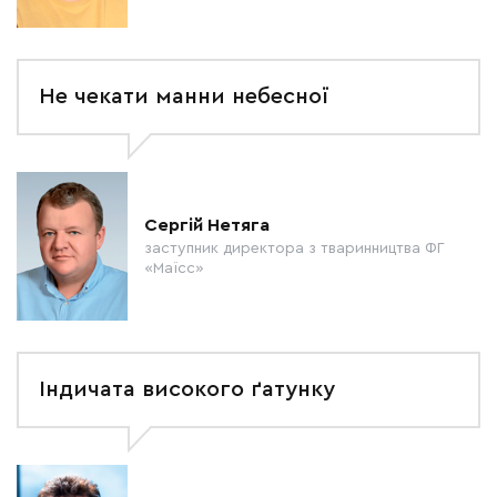
Не чекати манни небесної
Сергій Нетяга
заступник директора з тваринництва ФГ
«Маїсс»
Індичата високого ґатунку