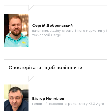
Сергій Добрянський
начальник відділу стратегічного маркетингу і
технологій Cargill
Спостерігати, щоб поліпшити
Віктор Нечмілов
головний технолог агрохолдингу KSG Agro