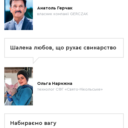
Анатоль Герчак
власник компанії GERCZAK
Шалена любов, що рухає свинарство
Ольга Нарижна
технолог СФГ «Свято-Нікольське»
Набираємо вагу