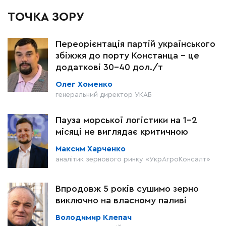
ТОЧКА ЗОРУ
Переорієнтація партій українського
збіжжя до порту Констанца – це
додаткові 30-40 дол./т
Олег Хоменко
генеральний директор УКАБ
Пауза морської логістики на 1–2
місяці не виглядає критичною
Максим Харченко
аналітик зернового ринку «УкрАгроКонсалт»
Впродовж 5 років сушимо зерно
виключно на власному паливі
Володимир Клепач