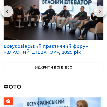
?
Всеукраїнський практичний форум
В
«ВЛАСНИЙ ЕЛЕВАТОР», 2025 рік
«
ВІДКРИТИ ВСІ ВІДЕО
ФОТО