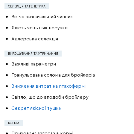
СЕЛЕКЦІЯ ТА ГЕНЕТИКА
Вік як визначальний чинник
Якість яєць і вік несучки
Адлерська селекція
ВИРОЩУВАННЯ ТА УТРИМАННЯ
Важливі параметри
Гранульована солома для бройлерів
Зниження витрат на птахофермі
Світло, що до вподоби бройлеру
Секрет якісної тушки
КОРМИ
Прихована загроза в кормі