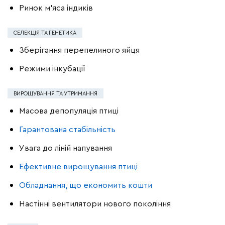
Ринок м’яса індиків
СЕЛЕКЦІЯ ТА ГЕНЕТИКА
Зберігання перепелиного яйця
Режими інкубації
ВИРОЩУВАННЯ ТА УТРИМАННЯ
Масова депопуляція птиці
Гарантована стабільність
Увага до ліній напування
Ефективне вирощування птиці
Обладнання, що економить кошти
Настінні вентилятори нового покоління