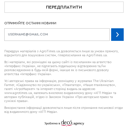
ПЕРЕДПЛАТИТИ
ОТРИМУЙТЕ ОСТАННІ НОВИНИ
Передрук матеріалів з AgroTimes.ua дозволяється лише за умови прямого,
відкритого для пошукових систем, гіперпосилання на AgroTimes.ua.
Всі матеріали, які розміщені на цьому сайті із посиланням на агентство
«Інтерфакс-Україна», не підлягають подальшому відтворенню та/чи
розповсюдженню в будь-якій формі, інакше як із письмового дозволу
агентства «Інтерфакс-Україна».
Усі авторські права на інформацію, розміщену у журналах
The Ukrainian
Farmer
, «Садівництво по-українськи», «Плантатор», «Наше птахівництво»,
газеті «АгроМаркет» та інтернет-сторінці видань за адресою
www.agrotimes.ua,
належать виключно видавничому дому «АГП Медіа» та
авторам публікацій, згідно із Законом України «Про авторське право та
суміжні права».
Використання інформації дозволяється лише після отримання письмової згоди
від видавничого дому «АГП Медіа».