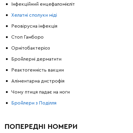
Інфекційний енцефаломієліт
Хелатні сполуки міді
Реовірусна інфекція
Стоп Гамборо
Орнітобактеріоз
Бройлерні дерматити
Реактогенність вакцин
Аліментарна дистрофія
Чому птиця падає на ноги
Бройлери з Поділля
ПОПЕРЕДНІ НОМЕРИ