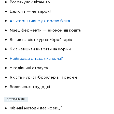
Розрахунок вітамінів
Целюліт — не вирок!
Альтернативне джерело білка
Маєш ферменти — економиш кошти
Вплив на ріст курчат-бройлерів
Як зменшити витрати на корми
Найкраща фітаза: яка вона?
У годівниці страуса
Якість курчат-бройлерів і треонін
Волочиські трудодні
ВЕТЕРИНАРІЯ
Фізичні методи дезінфекції