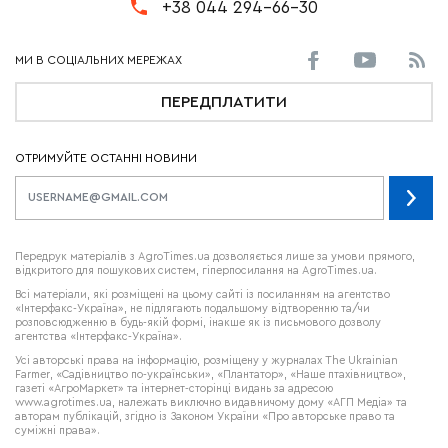
+38 044 294-66-30
ПЕРЕДПЛАТИТИ
ОТРИМУЙТЕ ОСТАННІ НОВИНИ
Передрук матеріалів з AgroTimes.ua дозволяється лише за умови прямого,
відкритого для пошукових систем, гіперпосилання на AgroTimes.ua.
Всі матеріали, які розміщені на цьому сайті із посиланням на агентство
«Інтерфакс-Україна», не підлягають подальшому відтворенню та/чи
розповсюдженню в будь-якій формі, інакше як із письмового дозволу
агентства «Інтерфакс-Україна».
Усі авторські права на інформацію, розміщену у журналах
The Ukrainian
Farmer
, «Садівництво по-українськи», «Плантатор», «Наше птахівництво»,
газеті «АгроМаркет» та інтернет-сторінці видань за адресою
www.agrotimes.ua,
належать виключно видавничому дому «АГП Медіа» та
авторам публікацій, згідно із Законом України «Про авторське право та
суміжні права».