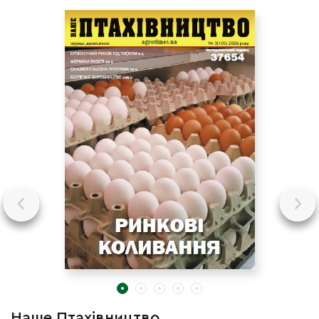
Наше Птахівництво
Н