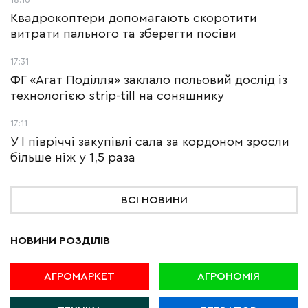
Квадрокоптери допомагають скоротити
витрати пального та зберегти посіви
17:31
ФГ «Агат Поділля» заклало польовий дослід із
технологією strip-till на соняшнику
17:11
У І півріччі закупівлі сала за кордоном зросли
більше ніж у 1,5 раза
ВСІ НОВИНИ
НОВИНИ РОЗДІЛІВ
АГРОМАРКЕТ
АГРОНОМІЯ