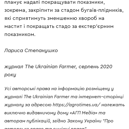
планує надалі покращувати показники,
зокрема, закріпити за стадом бугаїв-плідників,
які сприятимуть зменшенню хвороб на
мастит і покращать стадо за екстер’єрним
показником.
Лариса Степанушко
журнал The Ukrainian Farmer, серпень 2020
року
Усі
авторські
права
на
інформацію
розміщену
у
журналі
The Ukrainian Farmer
та
інтернет
–
сторінці
журналу
за
адресою
https://agrotimes.ua/
належать
виключно
видавничому
дому
«
АГП
Медіа
»
та
авторам
публікацій
,
згідно
Закону
України
“
Про