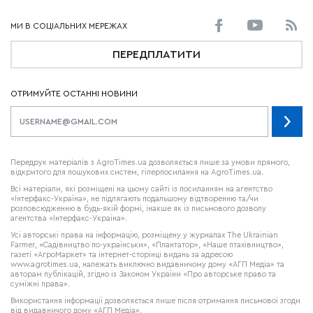
ПЕРЕДПЛАТИТИ
ОТРИМУЙТЕ ОСТАННІ НОВИНИ
Передрук матеріалів з AgroTimes.ua дозволяється лише за умови прямого,
відкритого для пошукових систем, гіперпосилання на AgroTimes.ua.
Всі матеріали, які розміщені на цьому сайті із посиланням на агентство
«Інтерфакс-Україна», не підлягають подальшому відтворенню та/чи
розповсюдженню в будь-якій формі, інакше як із письмового дозволу
агентства «Інтерфакс-Україна».
Усі авторські права на інформацію, розміщену у журналах
The Ukrainian
Farmer
, «Садівництво по-українськи», «Плантатор», «Наше птахівництво»,
газеті «АгроМаркет» та інтернет-сторінці видань за адресою
www.agrotimes.ua,
належать виключно видавничому дому «АГП Медіа» та
авторам публікацій, згідно із Законом України «Про авторське право та
суміжні права».
Використання інформації дозволяється лише після отримання письмової згоди
від видавничого дому «АГП Медіа».