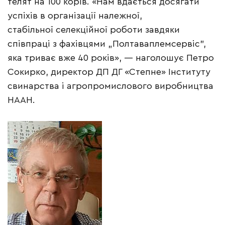
телят на 100 корів. «Нам вдається досягати
успіхів в організації належної,
стабільної селекційної роботи завдяки
співпраці з фахівцями „Полтаваплемсервіс”,
яка триває вже 40 років», — наголошує Петро
Сокирко, директор ДП ДГ «Степне» Інституту
свинарства і агропромислового виробництва
НААН.