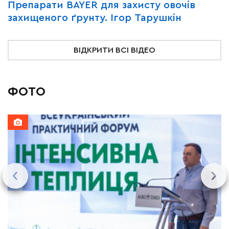
Y
Препарати BAYER для захисту овочів
В
захищеного ґрунту. Ігор Тарушкін
«
ВІДКРИТИ ВСІ ВІДЕО
ФОТО