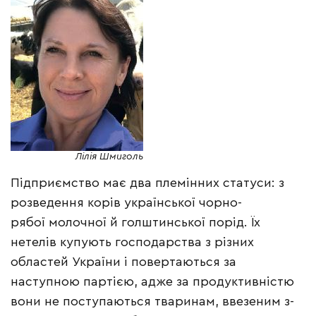
Лілія Шмиголь
Підприємство має два племінних статуси: з
розведення корів української чорно-
рябої молочної й голштинської порід. Їх
нетелів купують господарства з різних
областей України і повертаються за
наступною партією, адже за продуктивністю
вони не поступаються тваринам, ввезеним з-