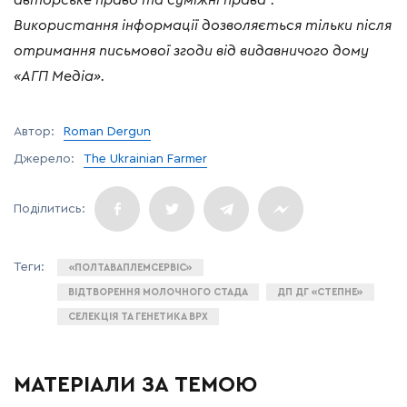
авторське
право
та
суміжні
права
”.
Використання
інформації
дозволяється
тільки
після
отримання
письмової
згоди
від
видавничого
дому
«
АГП
Медіа
».
Автор:
Roman Dergun
Джерело:
The Ukrainian Farmer
«ПОЛТАВАПЛЕМСЕРВІС»
ВІДТВОРЕННЯ МОЛОЧНОГО СТАДА
ДП ДГ «СТЕПНЕ»
СЕЛЕКЦІЯ ТА ГЕНЕТИКА ВРХ
МАТЕРІАЛИ ЗА ТЕМОЮ