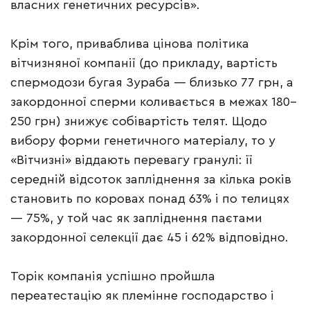
власних генетичних ресурсів».
Крім того, приваблива цінова політика
вітчизняної компанії (до прикладу, вартість
спермодози бугая Зураба — близько 77 грн, а
закордонної сперми коливається в межах 180–
250 грн) знижує собівартість телят. Щодо
вибору форми генетичного матеріалу, то у
«Вітчизні» віддають перевагу гранулі: її
середній відсоток запліднення за кілька років
становить по коровах понад 63% і по телицях
— 75%, у той час як запліднення паєтами
закордонної селекції дає 45 і 62% відповідно.
Торік компанія успішно пройшла
переатестацію як племінне господарство і