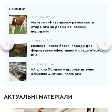
4 червня, 09:26
«Інтер» і «Нива-плюс» ремонтують
стадо ВРХ за двома основними
породами
1 червня, 17:40
Експерт назвав базові породи для
формування ефективного стада м'ясної
ВРХ
20 травня, 10:41
«Агрікор Холдинг» щороку штучно
осіменяє 400-600 голів ВРХ
АКТУАЛЬНІ МАТЕРІАЛИ