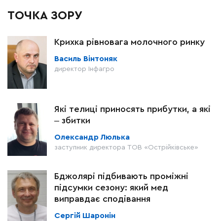
ТОЧКА ЗОРУ
Крихка рівновага молочного ринку
Василь Вінтоняк
директор Інфагро
Які телиці приносять прибутки, а які
‒ збитки
Олександр Люлька
заступник директора ТОВ «Острійківське»
Бджолярі підбивають проміжні
підсумки сезону: який мед
виправдає сподівання
Сергій Шаронін