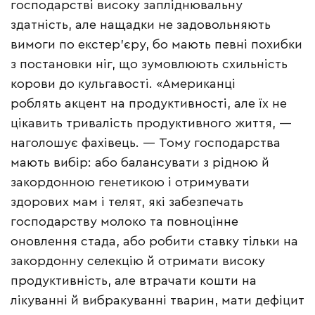
господарстві високу запліднювальну
здатність, але нащадки не задовольняють
вимоги по екстер’єру, бо мають певні похибки
з постановки ніг, що зумовлюють схильність
корови до кульгавості. «Американці
роблять акцент на продуктивності, але їх не
цікавить тривалість продуктивного життя, —
наголошує фахівець. — Тому господарства
мають вибір: або балансувати з рідною й
закордонною генетикою і отримувати
здорових мам і телят, які забезпечать
господарству молоко та повноцінне
оновлення стада, або робити ставку тільки на
закордонну селекцію й отримати високу
продуктивність, але втрачати кошти на
лікуванні й вибракуванні тварин, мати дефіцит