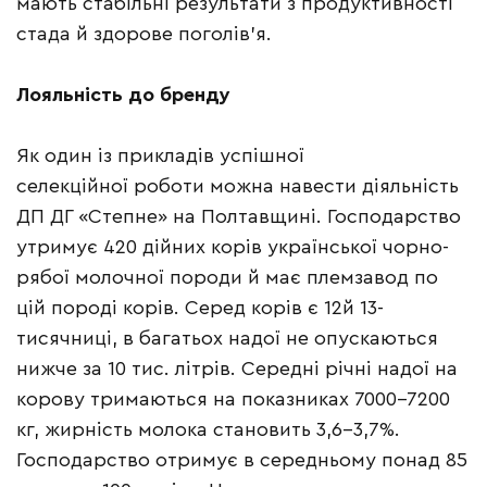
мають стабільні результати з продуктивності
стада й здорове поголів’я.
Лояльність до бренду
Як один із прикладів успішної
селекційної роботи можна навести діяльність
ДП ДГ «Степне» на Полтавщині. Господарство
утримує 420 дійних корів української чорно-
рябої молочної породи й має племзавод по
цій породі корів. Серед корів є 12й 13-
тисячниці, в багатьох надої не опускаються
нижче за 10 тис. літрів. Середні річні надої на
корову тримаються на показниках 7000–7200
кг, жирність молока становить 3,6–3,7%.
Господарство отримує в середньому понад 85