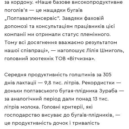
за кордону. «Наше базове високопродуктивне
поголів’я — це нащадки бугаїв
„Полтаваплемсервіс”. Завдяки фаховій
допомозі та консультаціям працівників цієї
компанії ми отримали статус племінного.
Тому всі досягнення вважаємо результатом
нашої співпраці», — наголошує Лілія Шмиголь,
головний зоотехнік ТОВ «Вітчизна».
Середня продуктивність голштинів за 305
днів лактації — 9,8 тис. літрів. Рекордистки —
доньки полтавського бугая-плідника Зураба —
за аналогічний період дали понад 13 тис.
літрів молока. Головні критерії, які
господарство висуває до бугаїв-плідників, —
це продуктивність дочок і тривалість