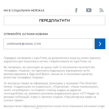
ПЕРЕДПЛАТИТИ
ОТРИМУЙТЕ ОСТАННІ НОВИНИ
Передрук матеріалів з AgroTimes.ua дозволяється лише за умови прямого,
відкритого для пошукових систем, гіперпосилання на AgroTimes.ua.
Всі матеріали, які розміщені на цьому сайті із посиланням на агентство
«Інтерфакс-Україна», не підлягають подальшому відтворенню та/чи
розповсюдженню в будь-якій формі, інакше як із письмового дозволу
агентства «Інтерфакс-Україна».
Усі авторські права на інформацію, розміщену у журналах
The Ukrainian
Farmer
, «Садівництво по-українськи», «Плантатор», «Наше птахівництво»,
газеті «АгроМаркет» та інтернет-сторінці видань за адресою
www.agrotimes.ua,
належать виключно видавничому дому «АГП Медіа» та
авторам публікацій, згідно із Законом України «Про авторське право та
суміжні права».
Використання інформації дозволяється лише після отримання письмової згоди