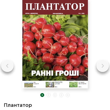
Плантатор
П