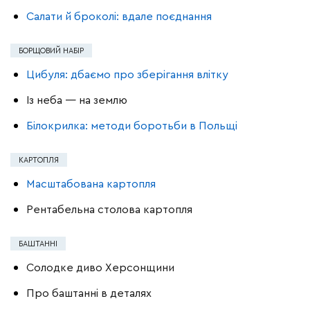
Салати й броколі: вдале поєднання
БОРЩОВИЙ НАБІР
Цибуля: дбаємо про зберігання влітку
Із неба — на землю
Білокрилка: методи боротьби в Польщі
КАРТОПЛЯ
Масштабована картопля
Рентабельна столова картопля
БАШТАННІ
Солодке диво Херсонщини
Про баштанні в деталях