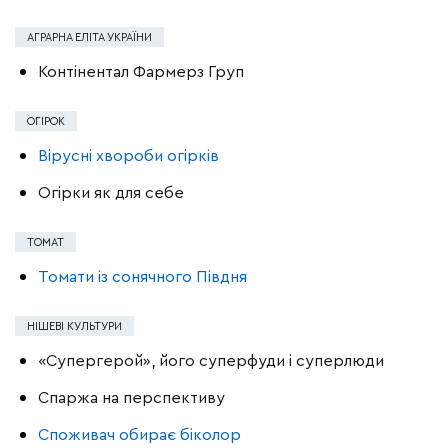
АГРАРНА ЕЛІТА УКРАЇНИ
Контінентал Фармерз Груп
ОГІРОК
Вірусні хвороби огірків
Огірки як для себе
ТОМАТ
Томати із сонячного Півдня
НІШЕВІ КУЛЬТУРИ
«Супергерой», його суперфуди і суперлюди
Спаржа на перспективу
Споживач обирає біколор