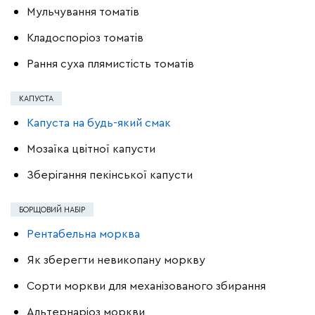
Мульчування томатів
Кладоспоріоз томатів
Рання суха плямистість томатів
КАПУСТА
Капуста на будь-який смак
Мозаїка цвітної капусти
Зберігання пекінської капусти
БОРЩОВИЙ НАБІР
Рентабельна морква
Як зберегти невикопану моркву
Сорти моркви для механізованого збирання
Альтернаріоз моркви