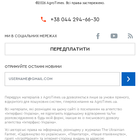
©2026 AgroTimes. Всі права застережено.
+38 044 294-66-30
ПЕРЕДПЛАТИТИ
ОТРИМУЙТЕ ОСТАННІ НОВИНИ
Передрук матеріалів з AgroTimes.ua дозволяється лише за умови прямого,
відкритого для пошукових систем, гіперпосилання на AgroTimes.ua.
Всі матеріали, які розміщені на цьому сайті із посиланням на агентство
«Інтерфакс-Україна», не підлягають подальшому відтворенню та/чи
розповсюдженню в будь-якій формі, інакше як із письмового дозволу
агентства «Інтерфакс-Україна».
Усі авторські права на інформацію, розміщену у журналах
The Ukrainian
Farmer
, «Садівництво по-українськи», «Плантатор», «Наше птахівництво»,
газеті «АгроМаркет» та інтернет-сторінці видань за адресою