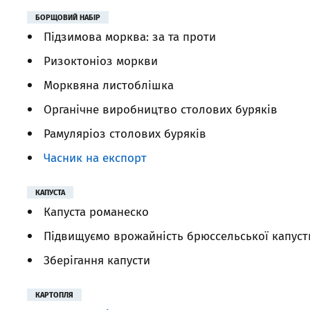
БОРЩОВИЙ НАБІР
Підзимова морква: за та проти
Ризоктоніоз моркви
Морквяна листоблішка
Органічне виробництво столових буряків
Рамуляріоз столових буряків
Часник на експорт
КАПУСТА
Капуста романеско
Підвищуємо врожайність брюссельської капуст
Зберігання капусти
КАРТОПЛЯ