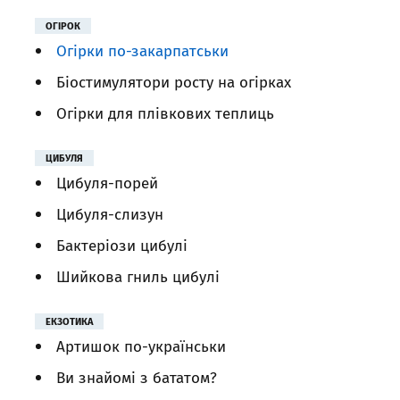
ОГІРОК
Огірки по-закарпатськи
Біостимулятори росту на огірках
Огірки для плівкових теплиць
ЦИБУЛЯ
Цибуля-порей
Цибуля-слизун
Бактеріози цибулі
Шийкова гниль цибулі
ЕКЗОТИКА
Артишок по-українськи
Ви знайомі з бататом?