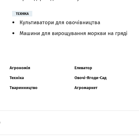
ТЕХНІКА
Культиватори для овочівництва
Машини для вирощування моркви на гряді
Агрономія
Елеватор
Техніка
Овочі-Ягоди-Сад
Тваринництво
Агромаркет
0