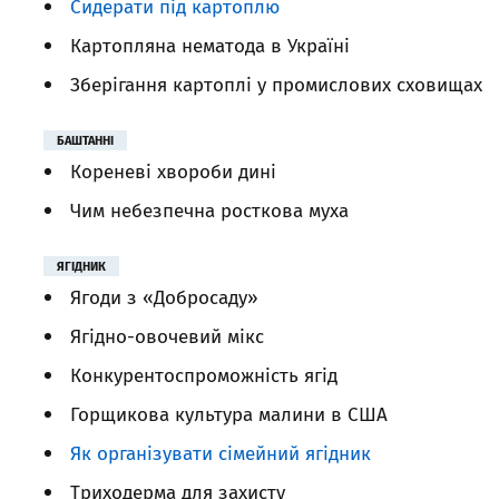
Сидерати під картоплю
Картопляна нематода в Україні
Зберігання картоплі у промислових сховищах
БАШТАННІ
Кореневі хвороби дині
Чим небезпечна росткова муха
ЯГІДНИК
Ягоди з «Добросаду»
Ягідно-овочевий мікс
Конкурентоспроможність ягід
Горщикова культура малини в США
Як організувати сімейний ягідник
Триходерма для захисту