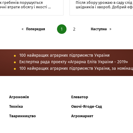
их гребенів порушується
Після збору урожаю в саду слі
 втрати обсягу і якості ...
шкідників і хвороб. Добрий ефе
1
2
Попередня
Наступна
100 найкращих аграрних підприємств України
Експертна рада проекту «Аграрна Еліта України - 2019»
100 найкращих аграрних підприємств України, за номіна
Агрономія
Елеватор
Техніка
Овочі-Ягоди-Сад
Тваринництво
Агромаркет