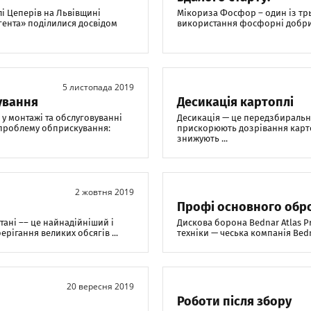
лі Цеперів на Львівщині
Мікориза Фосфор – один із тр
гента» поділилися досвідом
використання фосфорні добрива
5 листопада 2019
ування
Десикація картоплі
у монтажі та обслуговуванні
Десикація — це передзбиральн
 проблему обприскування:
прискорюють дозрівання картоп
знижують ...
2 жовтня 2019
Профі основного обро
тані –– це найнадійніший і
Дискова борона Bednar Atlas P
рігання великих обсягів ...
техніки — чеська компанія Bedn
20 вересня 2019
Роботи після збору