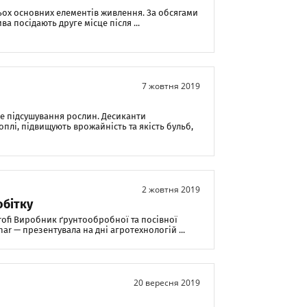
ьох основних елементів живлення. За обсягами
 посідають друге місце після ...
7 жовтня 2019
е підсушування рослин. Десиканти
лі, підвищують врожайність та якість бульб,
2 жовтня 2019
бітку
rofi Виробник ґрунтообробної та посівної
ar — презентувала на дні агротехнологій ...
20 вересня 2019