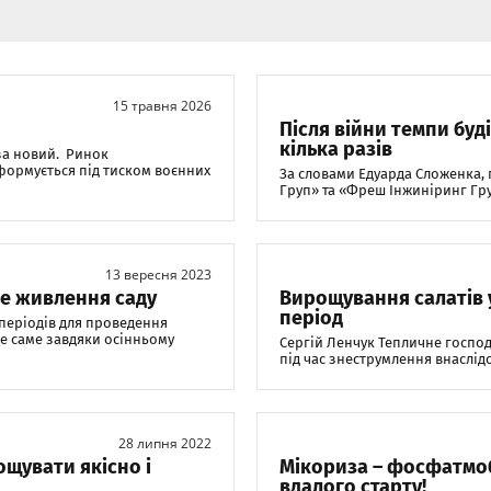
15 травня 2026
Після війни темпи бу
кілька разів
за новий. Ринок
сформується під тиском воєнних
За словами Едуарда Сложенка,
Груп» та «Фреш Інжиніринг Груп
13 вересня 2023
не живлення саду
Вирощування салатів 
період
періодів для проведення
е саме завдяки осінньому
Сергій Ленчук Тепличне господ
під час знеструмлення внаслідо
28 липня 2022
щувати якісно і
Мікориза – фосфатмоб
вдалого старту!