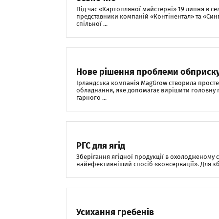
Під час «Картопляної майстерні» 19 липня в се
представники компаній «Контінентал» та «Син
спільної ...
Нове рішення проблеми обприск
Ірландська компанія MagGrow створила просте 
обладнання, яке допомагає вирішити головну
гарного ...
РГС для ягід
Зберігання ягідної продукції в охолодженому с
найефективніший спосіб «консервації». Для збе
Усихання гребенів