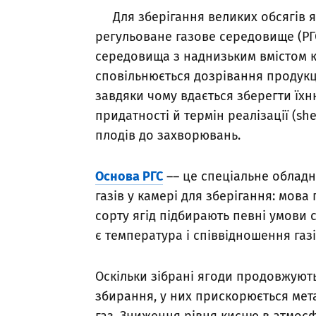
Для зберігання великих обсягів
регульоване газове середовище (РГС
середовища з наднизьким вмістом ки
сповільнюється дозрівання продукці
завдяки чому вдається зберегти їхню 
придатності й термін реалізації (she
плодів до захворювань.
Основа РГС
–– це спеціальне обладн
газів у камері для зберігання: мова
сорту ягід підбирають певні умов
є температура і співвідношення газі
Оскільки зібрані ягоди продовжують
збирання, у них прискорюється мет