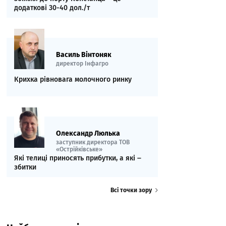
додаткові 30-40 дол./т
Василь Вінтоняк
директор Інфагро
Крихка рівновага молочного ринку
Олександр Люлька
заступник директора ТОВ
«Острійківське»
Які телиці приносять прибутки, а які ‒
збитки
Всі точки зору