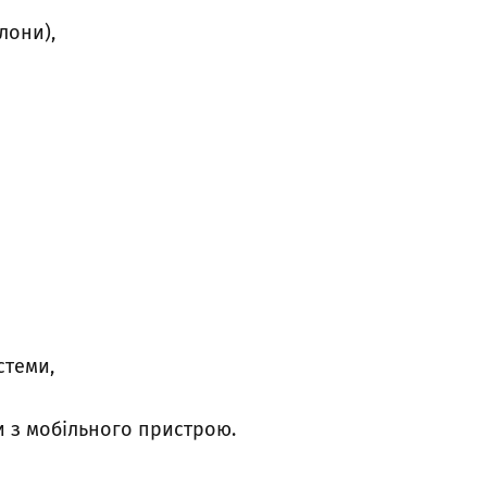
лони),
стеми,
 з мобільного пристрою.