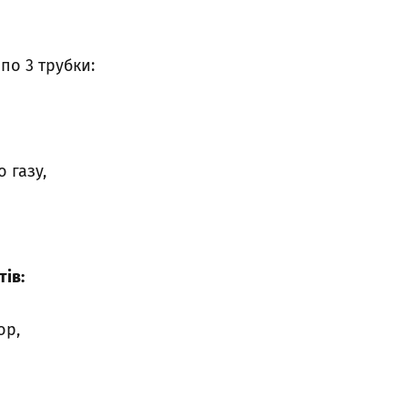
по 3 трубки:
 газу,
тів:
ор,