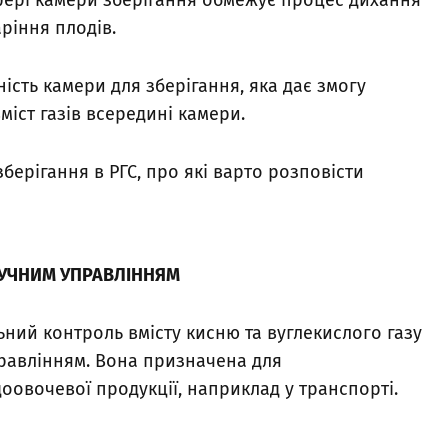
фері камери зберігання обмежує процес дихання
аріння плодів.
ість камери для зберігання, яка дає змогу
іст газів всередині камери.
берігання в РГС, про які варто розповісти
РУЧНИМ УПРАВЛІННЯМ
ьний контроль вмісту кисню та вуглекислого газу
правлінням. Вона призначена для
оовочевої продукції, наприклад у транспорті.