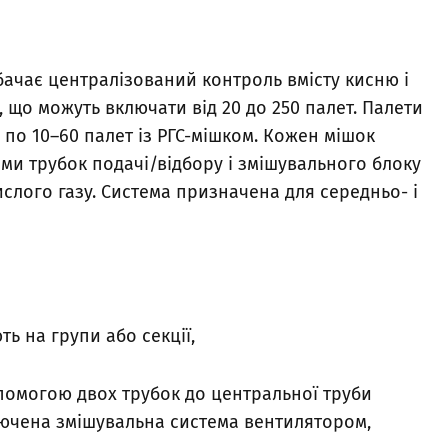
бачає централізований контроль вмісту кисню і
, що можуть включати від 20 до 250 палет. Палети
 по 10–60 палет із РГС-мішком. Кожен мішок
ми трубок подачі/відбору і змішувального блоку
ислого газу. Система призначена для середньо- і
ть на групи або секції,
опомогою двох трубок до центральної труби
дключена змішувальна система вентилятором,