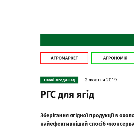
АГРОМАРКЕТ
АГРОНОМІЯ
2 жовтня 2019
Овочі-Ягоди-Сад
РГС для ягід
Зберігання ягідної продукції в охол
найефективніший спосіб «консерва