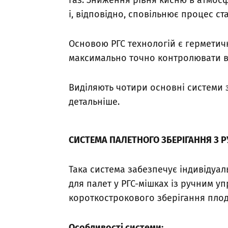
газ. Зниження рівня кисню в атмос
і, відповідно, сповільнює процес ст
Основою РГС технологій є герметичн
максимально точно контролювати вм
Виділяють чотири основні системи з
детальніше.
СИСТЕМА ПАЛЕТНОГО ЗБЕРІГАННЯ З 
Така система забезпечує індивідуал
для палет у РГС-мішках із ручним у
короткострокового зберігання плод
Особливості системи: