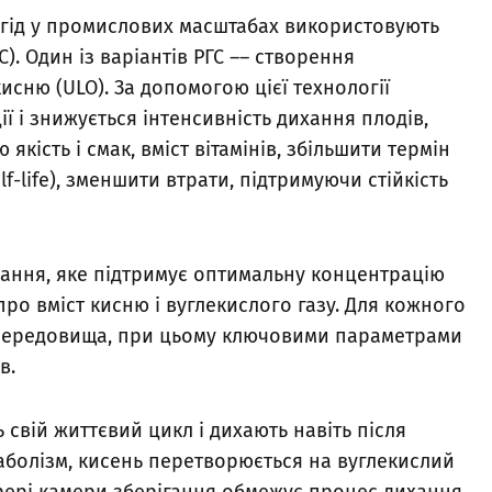
 ягід у промислових масштабах використовують
). Один із варіантів РГС –– створення
сню (ULO). За допомогою цієї технології
ї і знижується інтенсивність дихання плодів,
якість і смак, вміст вітамінів, збільшити термін
lf-life), зменшити втрати, підтримуючи стійкість
ання, яке підтримує оптимальну концентрацію
 про вміст кисню і вуглекислого газу. Для кожного
и середовища, при цьому ключовими параметрами
в.
 свій життєвий цикл і дихають навіть після
аболізм, кисень перетворюється на вуглекислий