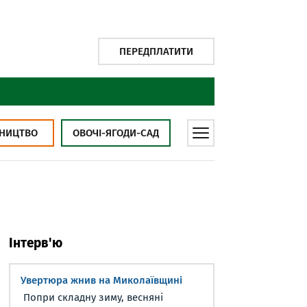
ПЕРЕДПЛАТИТИ
НИЦТВО
ОВОЧІ-ЯГОДИ-САД
Інтерв'ю
Увертюра жнив на Миколаївщині
Попри складну зиму, весняні