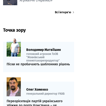
Агрікалче (Україна)»
Всі інтерв’ю
Точка зору
Володимир Матвіїшин
головний агроном ТзОВ
"Жовківський
племптахорепродуктор"
Піски не пробачають шаблонних рішень
Олег Хоменко
генеральний директор УКАБ
Переорієнтація партій українського
збіжжя до порту Констанца – це