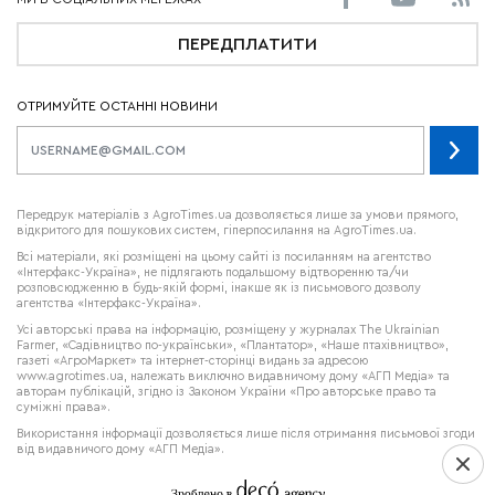
ПЕРЕДПЛАТИТИ
ОТРИМУЙТЕ ОСТАННІ НОВИНИ
Передрук матеріалів з AgroTimes.ua дозволяється лише за умови прямого,
відкритого для пошукових систем, гіперпосилання на AgroTimes.ua.
Всі матеріали, які розміщені на цьому сайті із посиланням на агентство
«Інтерфакс-Україна», не підлягають подальшому відтворенню та/чи
розповсюдженню в будь-якій формі, інакше як із письмового дозволу
агентства «Інтерфакс-Україна».
Усі авторські права на інформацію, розміщену у журналах
The Ukrainian
Farmer
, «Садівництво по-українськи», «Плантатор», «Наше птахівництво»,
газеті «АгроМаркет» та інтернет-сторінці видань за адресою
www.agrotimes.ua,
належать виключно видавничому дому «АГП Медіа» та
авторам публікацій, згідно із Законом України «Про авторське право та
суміжні права».
Використання інформації дозволяється лише після отримання письмової згоди
від видавничого дому «АГП Медіа».