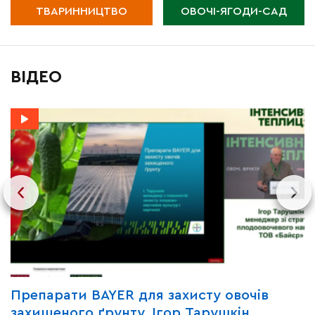
ТВАРИННИЦТВО
ОВОЧІ-ЯГОДИ-САД
ВІДЕО
Y
Препарати BAYER для захисту овочів
В
захищеного ґрунту. Ігор Тарушкін
«