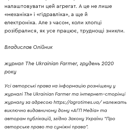
налаштовувати цей агрегат. А це не лише
«механіка» і «гідравліка», а ще й
електроніка. Але з часом, коли хлопці
розібралися, як усе працює, труднощі зникли.
Владислав Олійник
журнал The Ukrainian Farmer, грудень 2020
року
Усі
авторські
права
на
інформацію
розміщену
у
журналі
The Ukrainian Farmer
та
інтернет
–
сторінці
журналу
за
адресою
https://agrotimes.ua/
належать
виключно
видавничому
дому
«
АГП
Медіа
»
та
авторам
публікацій
,
згідно
Закону
України
“
Про
авторське
право
та
суміжні
права
”.