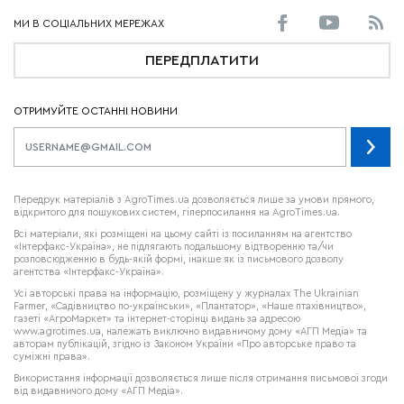
ПЕРЕДПЛАТИТИ
ОТРИМУЙТЕ ОСТАННІ НОВИНИ
Передрук матеріалів з AgroTimes.ua дозволяється лише за умови прямого,
відкритого для пошукових систем, гіперпосилання на AgroTimes.ua.
Всі матеріали, які розміщені на цьому сайті із посиланням на агентство
«Інтерфакс-Україна», не підлягають подальшому відтворенню та/чи
розповсюдженню в будь-якій формі, інакше як із письмового дозволу
агентства «Інтерфакс-Україна».
Усі авторські права на інформацію, розміщену у журналах
The Ukrainian
Farmer
, «Садівництво по-українськи», «Плантатор», «Наше птахівництво»,
газеті «АгроМаркет» та інтернет-сторінці видань за адресою
www.agrotimes.ua,
належать виключно видавничому дому «АГП Медіа» та
авторам публікацій, згідно із Законом України «Про авторське право та
суміжні права».
Використання інформації дозволяється лише після отримання письмової згоди
від видавничого дому «АГП Медіа».