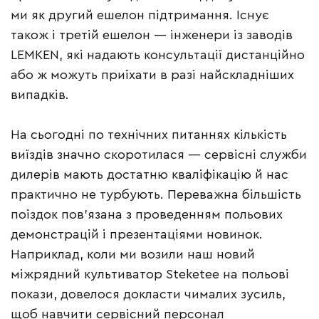
ми як другий ешелон підтримання. Існує
також і третій ешелон — інженери із заводів
LEMKEN, які надають консультації дистанційно
або ж можуть приїхати в разі найскладніших
випадків.
На сьогодні по технічних питаннях кількість
виїздів значно скоротилася — сервісні служби
дилерів мають достатню кваліфікацію й нас
практично не турбують. Переважна більшість
поїздок пов’язана з проведенням польових
демонстрацій і презентаціями новинок.
Наприклад, коли ми возили наш новий
міжрядний культиватор Steketee на польові
покази, довелося докласти чималих зусиль,
щоб навчити сервісний персонал