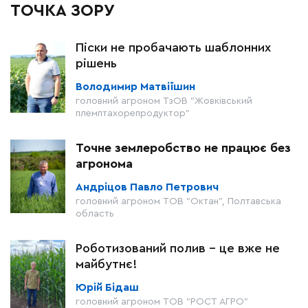
ТОЧКА ЗОРУ
Піски не пробачають шаблонних
рішень
Володимир Матвіїшин
головний агроном ТзОВ "Жовківський
племптахорепродуктор"
Точне землеробство не працює без
агронома
Андріцов Павло Петрович
головний агроном ТОВ "Октан", Полтавська
область
Роботизований полив – це вже не
майбутнє!
Юрій Бідаш
головний агроном ТОВ "РОСТ АГРО"