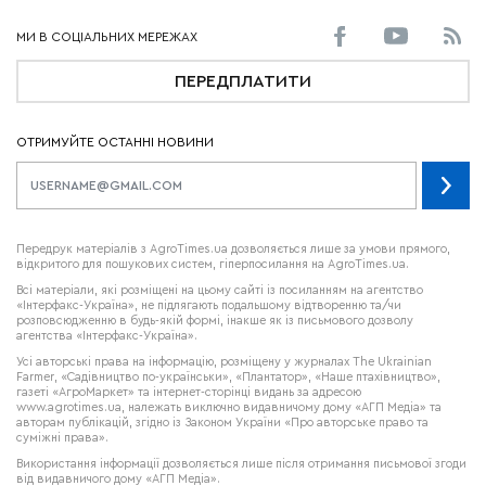
ПЕРЕДПЛАТИТИ
ОТРИМУЙТЕ ОСТАННІ НОВИНИ
Передрук матеріалів з AgroTimes.ua дозволяється лише за умови прямого,
відкритого для пошукових систем, гіперпосилання на AgroTimes.ua.
Всі матеріали, які розміщені на цьому сайті із посиланням на агентство
«Інтерфакс-Україна», не підлягають подальшому відтворенню та/чи
розповсюдженню в будь-якій формі, інакше як із письмового дозволу
агентства «Інтерфакс-Україна».
Усі авторські права на інформацію, розміщену у журналах
The Ukrainian
Farmer
, «Садівництво по-українськи», «Плантатор», «Наше птахівництво»,
газеті «АгроМаркет» та інтернет-сторінці видань за адресою
www.agrotimes.ua,
належать виключно видавничому дому «АГП Медіа» та
авторам публікацій, згідно із Законом України «Про авторське право та
суміжні права».
Використання інформації дозволяється лише після отримання письмової згоди
від видавничого дому «АГП Медіа».