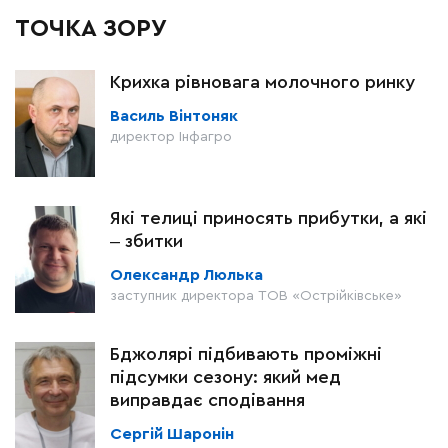
ТОЧКА ЗОРУ
Крихка рівновага молочного ринку
Василь Вінтоняк
директор Інфагро
Які телиці приносять прибутки, а які
‒ збитки
Олександр Люлька
заступник директора ТОВ «Острійківське»
Бджолярі підбивають проміжні
підсумки сезону: який мед
виправдає сподівання
Сергій Шаронін