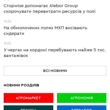
Cropwise допомагає Alebor Group
скорочувати перевитрати ресурсів у полі
15:26
На обмолочених полях МХП висівають
сидерати
15:03
У чергах на кордоні перебувають майже 5 тис.
вантажівок
ВСІ НОВИНИ
НОВИНИ РОЗДІЛІВ
АГРОМАРКЕТ
АГРОНОМІЯ