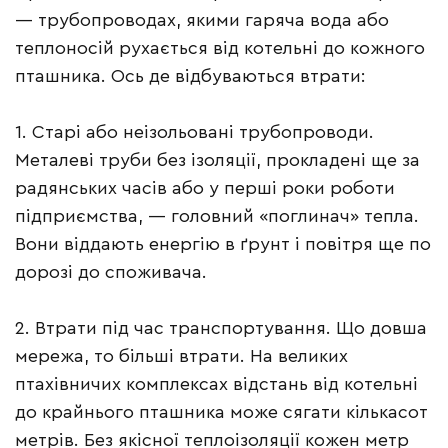
— трубопроводах, якими гаряча вода або
теплоносій рухається від котельні до кожного
пташника. Ось де відбуваються втрати:
1. Старі або неізольовані трубопроводи.
Металеві труби без ізоляції, прокладені ще за
радянських часів або у перші роки роботи
підприємства, — головний «поглинач» тепла.
Вони віддають енергію в ґрунт і повітря ще по
дорозі до споживача.
2. Втрати під час транспортування. Що довша
мережа, то більші втрати. На великих
птахівничих комплексах відстань від котельні
до крайнього пташника може сягати кількасот
метрів. Без якісної теплоізоляції кожен метр