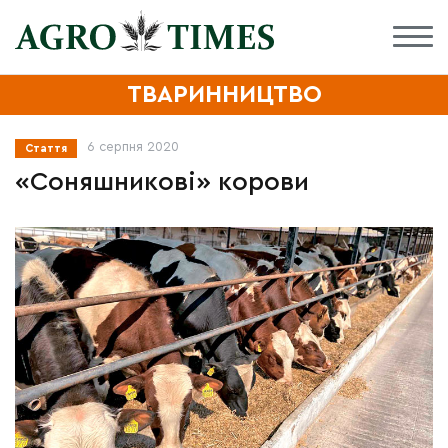
ТВАРИННИЦТВО
6 серпня 2020
Стаття
«Соняшникові» корови