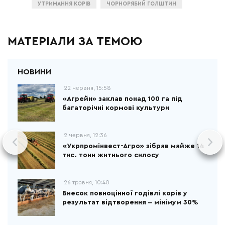
УТРИМАННЯ КОРІВ
ЧОРНОРЯБИЙ ГОЛШТИН
МАТЕРІАЛИ ЗА ТЕМОЮ
22 червня, 15:58
«Агрейн» заклав понад 100 га під
багаторічні кормові культури
2 червня, 12:36
«Укрпромінвест-Агро» зібрав майже 14
тис. тонн житнього силосу
26 травня, 10:40
Внесок повноцінної годівлі корів у
результат відтворення ‒ мінімум 30%