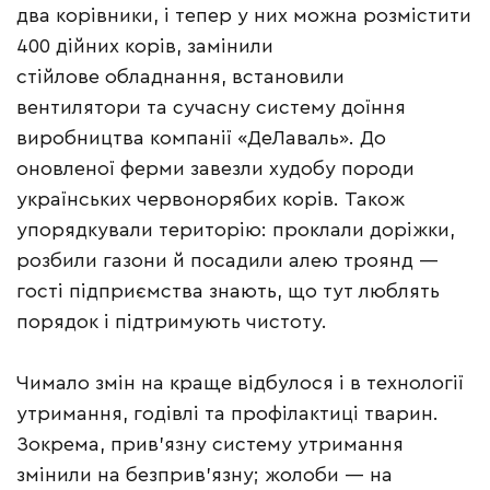
два корівники, і тепер у них можна розмістити
400 дійних корів, замінили
стійлове обладнання, встановили
вентилятори та сучасну систему доїння
виробництва компанії «ДеЛаваль». До
оновленої ферми завезли худобу породи
українських червонорябих корів. Також
упорядкували територію: проклали доріжки,
розбили газони й посадили алею троянд —
гості підприємства знають, що тут люблять
порядок і підтримують чистоту.
Чимало змін на краще відбулося і в технології
утримання, годівлі та профілактиці тварин.
Зокрема, прив’язну систему утримання
змінили на безприв’язну; жолоби — на