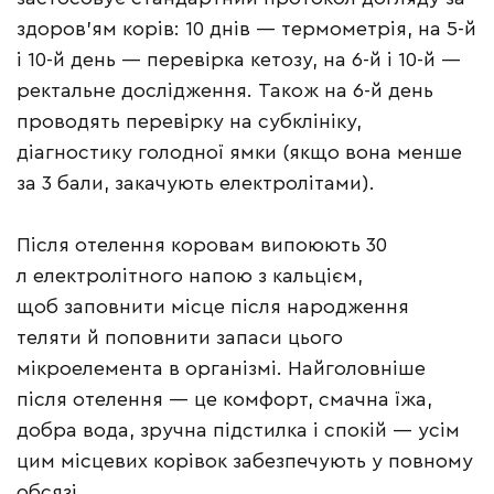
здоров’ям корів: 10 днів — термометрія, на 5-й
і 10-й день — перевірка кетозу, на 6-й і 10-й —
ректальне дослідження. Також на 6-й день
проводять перевірку на субклініку,
діагностику голодної ямки (якщо вона менше
за 3 бали, закачують електролітами).
Після отелення коровам випоюють 30
л електролітного напою з кальцієм,
щоб заповнити місце після народження
теляти й поповнити запаси цього
мікроелемента в організмі. Найголовніше
після отелення — це комфорт, смачна їжа,
добра вода, зручна підстилка і спокій — усім
цим місцевих корівок забезпечують у повному
обсязі.