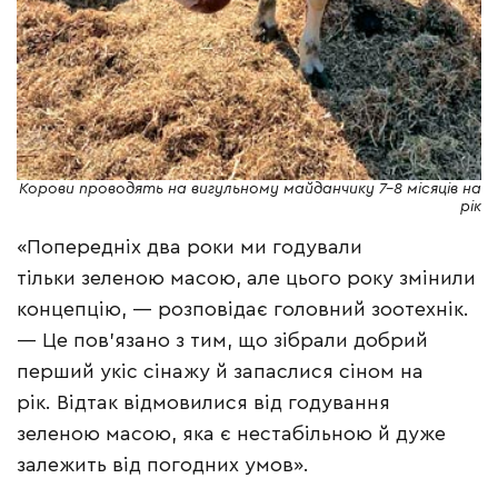
Корови проводять на вигульному майданчику 7–8 місяців на
рік
«Попередніх два роки ми годували
тільки зеленою масою, але цього року змінили
концепцію, — розповідає головний зоотехнік.
— Це пов’язано з тим, що зібрали добрий
перший укіс сінажу й запаслися сіном на
рік. Відтак відмовилися від годування
зеленою масою, яка є нестабільною й дуже
залежить від погодних умов».