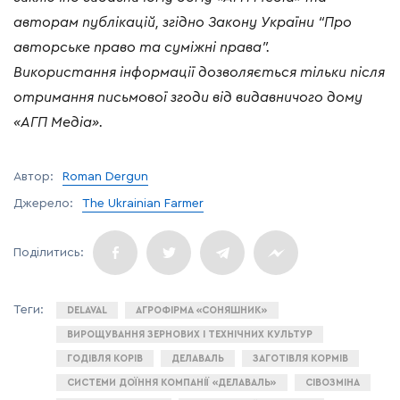
авторам
публікацій
,
згідно
Закону
України
“
Про
авторське
право
та
суміжні
права
”.
Використання
інформації
дозволяється
тільки
після
отримання
письмової
згоди
від
видавничого
дому
«
АГП
Медіа
».
Автор:
Roman Dergun
Джерело:
The Ukrainian Farmer
DELAVAL
АГРОФІРМА «СОНЯШНИК»
ВИРОЩУВАННЯ ЗЕРНОВИХ І ТЕХНІЧНИХ КУЛЬТУР
ГОДІВЛЯ КОРІВ
ДЕЛАВАЛЬ
ЗАГОТІВЛЯ КОРМІВ
СИСТЕМИ ДОЇННЯ КОМПАНІЇ «ДЕЛАВАЛЬ»
СІВОЗМІНА