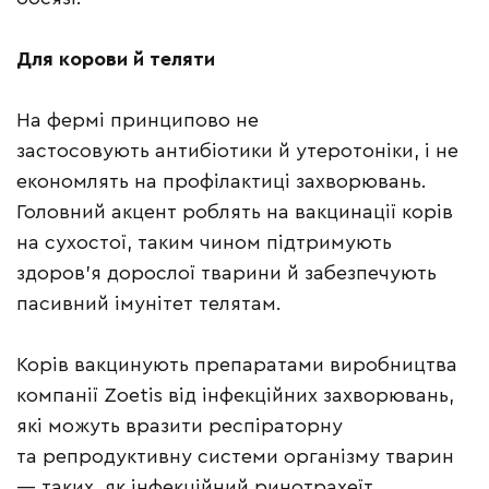
Для корови й теляти
На фермі принципово не
застосовують антибіотики й утеротоніки, і не
економлять на профілактиці захворювань.
Головний акцент роблять на вакцинації корів
на сухостої, таким чином підтримують
здоров’я дорослої тварини й забезпечують
пасивний імунітет телятам.
Корів вакцинують препаратами виробництва
компанії Zoetis від інфекційних захворювань,
які можуть вразити респіраторну
та репродуктивну системи організму тварин
— таких, як інфекційний ринотрахеїт,