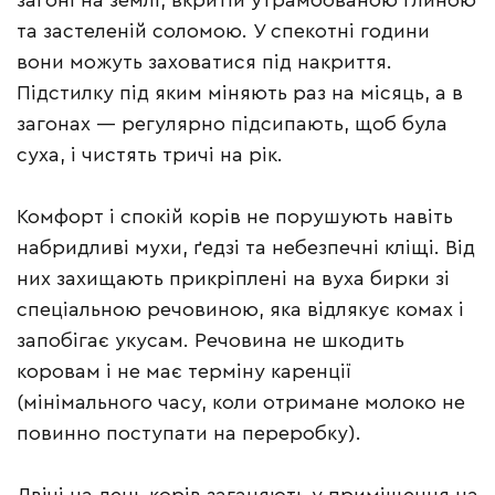
загоні на землі, вкритій утрамбованою глиною
та застеленій соломою. У спекотні години
вони можуть заховатися під накриття.
Підстилку під яким міняють раз на місяць, а в
загонах — регулярно підсипають, щоб була
суха, і чистять тричі на рік.
Комфорт і спокій корів не порушують навіть
набридливі мухи, ґедзі та небезпечні кліщі. Від
них захищають прикріплені на вуха бирки зі
спеціальною речовиною, яка відлякує комах і
запобігає укусам. Речовина не шкодить
коровам і не має терміну каренції
(мінімального часу, коли отримане молоко не
повинно поступати на переробку).