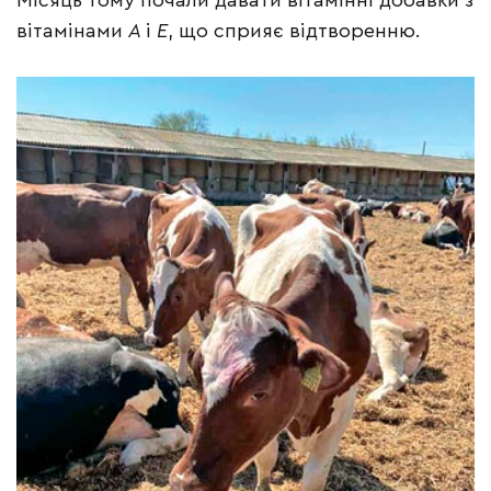
Місяць тому почали давати вітамінні добавки з
вітамінами
А
і
Е
, що сприяє відтворенню.