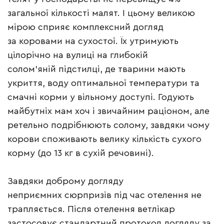
загальної кількості малят. І цьому великою
мірою сприяє комплексний догляд
за коровами на сухостої. Їх утримують
цілорічно на вулиці на глибокій
солом’яній підстилці, де тварини мають
укриття, воду оптимальної температури та
смачні корми у вільному доступі. Годують
майбутніх мам хоч і звичайним раціоном, але
ретельно подрібнюють солому, завдяки чому
корови споживають велику кількість сухого
корму (до 13 кг в сухій речовині).
Завдяки доброму догляду
неприємних сюрпризів під час отелення не
трапляється. Після отелення ветлікар
застосовує стандартний протокол догляду за