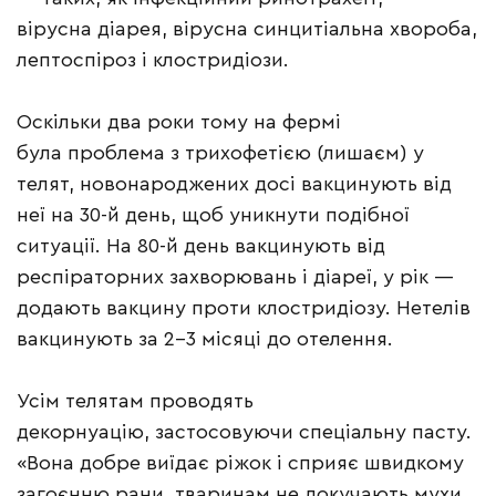
вірусна діарея, вірусна синцитіальна хвороба,
лептоспіроз і клостридіози.
Оскільки два роки тому на фермі
була проблема з трихофетією (лишаєм) у
телят, новонароджених досі вакцинують від
неї на 30-й день, щоб уникнути подібної
ситуації. На 80-й день вакцинують від
респіраторних захворювань і діареї, у рік —
додають вакцину проти клостридіозу. Нетелів
вакцинують за 2–3 місяці до отелення.
Усім телятам проводять
декорнуацію, застосовуючи спеціальну пасту.
«Вона добре виїдає ріжок і сприяє швидкому
загоєнню рани, тваринам не докучають мухи.