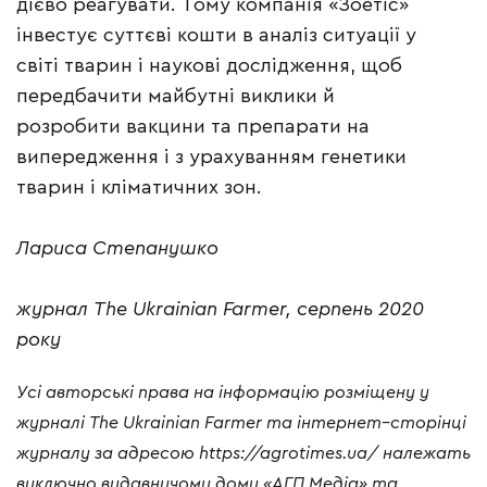
дієво реагувати. Тому компанія «Зоетіс»
інвестує суттєві кошти в аналіз ситуації у
світі тварин і наукові дослідження, щоб
передбачити майбутні виклики й
розробити вакцини та препарати на
випередження і з урахуванням генетики
тварин і кліматичних зон.
Лариса Степанушко
журнал The Ukrainian Farmer, серпень 2020
року
Усі
авторські
права
на
інформацію
розміщену
у
журналі
The Ukrainian Farmer
та
інтернет
–
сторінці
журналу
за
адресою
https://agrotimes.ua/
належать
виключно
видавничому
дому
«
АГП
Медіа
»
та