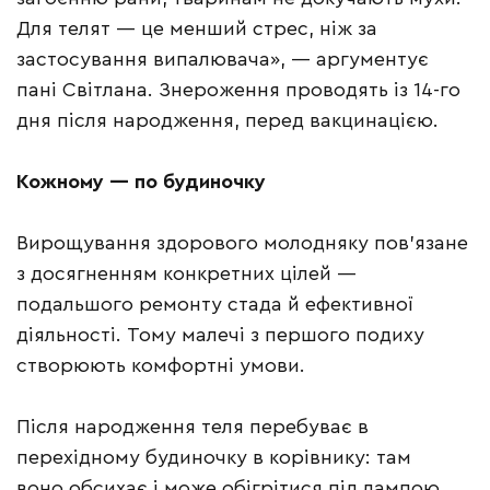
Для телят — це менший стрес, ніж за
застосування випалювача», — аргументує
пані Світлана. Знероження проводять із 14-го
дня після народження, перед вакцинацією.
Кожному — по будиночку
Вирощування здорового молодняку пов’язане
з досягненням конкретних цілей —
подальшого ремонту стада й ефективної
діяльності. Тому малечі з першого подиху
створюють комфортні умови.
Після народження теля перебуває в
перехідному будиночку в корівнику: там
воно обсихає і може обігрітися під лампою.