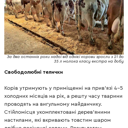
За два останніх роки надої від однієї корови зросли з 21 до
35 л молока класу екстра на добу
Свободолюбні телички
Корів утримують у приміщенні на прив’язі 4–5
холодних місяців на рік, а решту часу тварини
проводять на вигульному майданчику.
Стійломісця укомплектовані дерев’яними
настилами, які вкривають товстим шаром