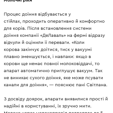
Молочні ріки
Процес доїння відбувається у
стійлах, проходить оперативно й комфортно
для корів. Після встановлення системи
доїння компанії «ДеЛаваль» на фермі відразу
відчули й оцінили її переваги. «Коли
корова закінчує доїтися, тиск у вакуумі
плавно зменшується, і навпаки: якщо в
корови ще немає повної молоковіддачі, то
апарат автоматично приглушує вакуум. Так
не виникає сухого доїння, яке може псувати
канали для доїння», — пояснює пані Світлана.
З досвіду доярок, апарати виявилися прості й
надійні в користуванні, їх зручно мити.