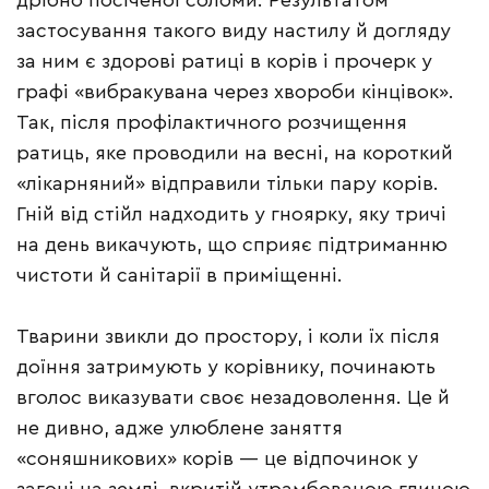
дрібно посіченої соломи. Результатом
застосування такого виду настилу й догляду
за ним є здорові ратиці в корів і прочерк у
графі «вибракувана через хвороби кінцівок».
Так, після профілактичного розчищення
ратиць, яке проводили на весні, на короткий
«лікарняний» відправили тільки пару корів.
Гній від стійл надходить у гноярку, яку тричі
на день викачують, що сприяє підтриманню
чистоти й санітарії в приміщенні.
Тварини звикли до простору, і коли їх після
доїння затримують у корівнику, починають
вголос виказувати своє незадоволення. Це й
не дивно, адже улюблене заняття
«соняшникових» корів — це відпочинок у