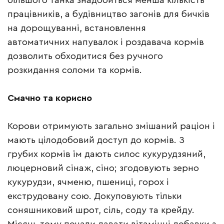
більшого танка знадобиться менша кількість
працівників, а будівництво загонів для бичків
на дорощуванні, встановлення
автоматичних напувалок і роздавача кормів
дозволить обходитися без ручного
розкидання соломи та кормів.
Смачно та корисно
Корови отримують загально змішаний раціон і
мають цілодобовий доступ до кормів. З
грубих кормів їм дають силос кукурудзяний,
люцерновий сінаж, сіно; згодовують зерно
кукурудзи, ячменю, пшениці, горох і
екструдовану сою. Докуповують тільки
соняшниковий шрот, сіль, соду та крейду.