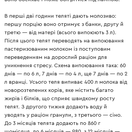
В перші дві години теляті дають молозиво:
першу порцію воно отримує з банки, другу й
третю — від матері (всього випоюють 3 л).
Після цього телят переводять на випоювання
пастеризованим молоком із поступовим
переведенням на дорослий раціон для
уникнення стресу. Схема випоювання така: 60
днів — по 6 л, 7 днів — по 4 л, ще 7 днів — по 2
л вранці. Усього теля випиває 400 л молока від
новорозтелених корів, яке містить багато
жирів і білків, що сприяє швидкому росту
телят. З другого тижня додають воду й
уводять у раціон гранули, з третього — сіно.
До 3 місяців телята додають по 860 г
щомісяця, до 6 місяців — 980, з 12 місяців —