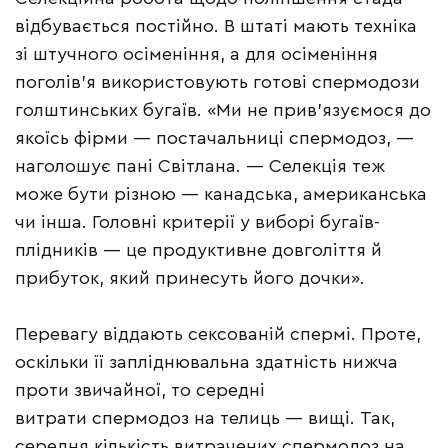
відбувається постійно. В штаті мають техніка
зі штучного осіменіння, а для осіменіння
поголів’я використовують готові спермодози
голштинських бугаїв. «Ми не прив’язуємося до
якоїсь фірми — постачальниці спермодоз, —
наголошує пані Світлана. — Селекція теж
може бути різною — канадська, американська
чи інша. Головні критерії у виборі бугаїв-
плідників — це продуктивне довголіття й
прибуток, який принесуть його дочки».
Перевагу віддають сексованій спермі. Проте,
оскільки її запліднювальна здатність нижча
проти звичайної, то середні
витрати спермодоз на телиць — вищі. Так,
середня кількість витрачених спермодоз на