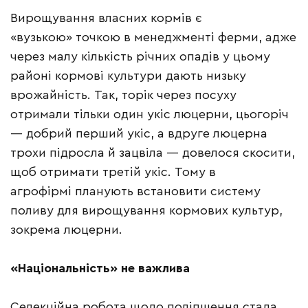
Вирощування власних кормів є
«вузькою» точкою в менеджменті ферми, адже
через малу кількість річних опадів у цьому
районі кормові культури дають низьку
врожайність. Так, торік через посуху
отримали тільки один укіс люцерни, цьогоріч
— добрий перший укіс, а вдруге люцерна
трохи підросла й зацвіла — довелося скосити,
щоб отримати третій укіс. Тому в
агрофірмі планують встановити систему
поливу для вирощування кормових культур,
зокрема люцерни.
«Національність» не важлива
Селекційна робота щодо поліпшення стада