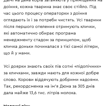
Двічі на день корів заганяють у приміщення на
доїння, кожна тварина знає своє стійло. Під
час цього процесу операторки з доїння
оглядають їх і за потреби чистять. Усі тварини
після першого отелення отримують клички,
які автоматично обирає програма
менеджменту стадом за принципом, щоб
кличка доньки починалася з тієї самої літери,
що й у мами.
Усі доярки знають своїх пів сотні «підопічних»
за кличками, завжди мають для кожної добре
слово. Корови віддячують добрими надоями.
Так, рекордсменка на ім’я Дюна за 305 днів
дала майже 13,6 тис. літрів молока.