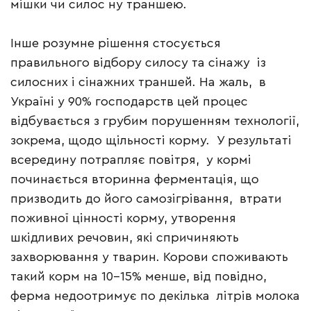
мішки чи силос ну траншею.
Інше розумне рішення стосується
правильного відбору силосу та сінажу із
силосних і сінажних траншей. На жаль, в
Україні у 90% господарств цей процес
відбувається з грубим порушенням технології,
зокрема, щодо щільності корму. У результаті
всередину потрапляє повітря, у кормі
починається вторинна ферментація, що
призводить до його самозігрівання, втрати
поживної цінності корму, утворення
шкідливих речовин, які спричиняють
захворювання у тварин. Корови споживають
такий корм на 10–15% менше, від повідно,
ферма недоотримує по декілька літрів молока