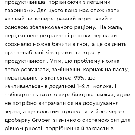
продуктивніша, порівнюючи з легшими
тваринами. Для цього вона має споживати
якісний легкоперетравний корм, який є
основою збалансованого раціону. На жаль,
нерідко неперетравлені рештки зерна чи
крохмалю можна бачити в гної, а це свідчить
про ненабрані кілограми та втрату
продуктивності. Утім, цю проблему можна
легко розв’язати, замінивши корнаж на пасту,
перетравність якої сягає 95%, що
«виливається» в додаткові 1–2 л молока. І
собівартість такого виробництва нижча, адже
не потрібно витрачати ся на досушування
зерна, а ще вологим пропустити його через
дробарку Gruber зі змінною системою сит для
рівномірності подрібнення й закласти в