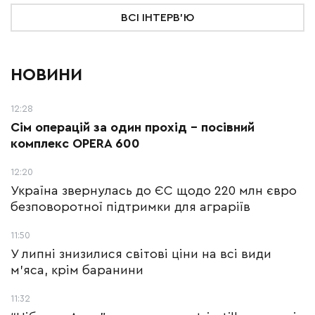
ВСІ ІНТЕРВ'Ю
НОВИНИ
12:28
Сім операцій за один прохід –
посівний
комплекс OPERA 600
12:20
Україна звернулась до ЄС щодо 220 млн євро
безповоротної підтримки для аграріїв
11:50
У липні знизилися світові ціни на всі види
м'яса, крім баранини
11:32