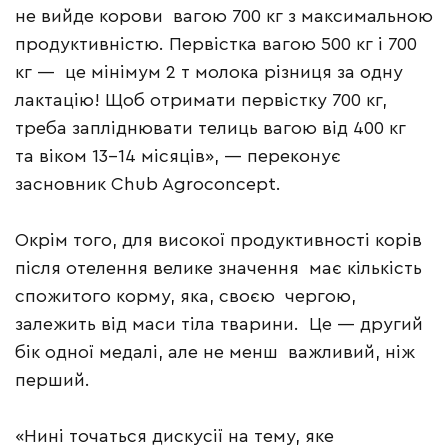
не вийде корови вагою 700 кг з максимальною
продуктивністю. Первістка вагою 500 кг і 700
кг — це мінімум 2 т молока різниця за одну
лактацію! Щоб отримати первістку 700 кг,
треба запліднювати телиць вагою від 400 кг
та віком 13–14 місяців», — переконує
засновник Chub Agroconcept.
Окрім того, для високої продуктивності корів
після отелення велике значення має кількість
спожитого корму, яка, своєю чергою,
залежить від маси тіла тварини. Це — другий
бік одної медалі, але не менш важливий, ніж
перший.
«Нині точаться дискусії на тему, яке