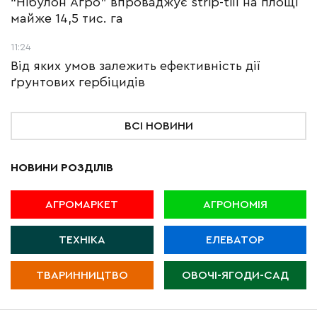
“Нібулон Агро” впроваджує strip-till на площі
майже 14,5 тис. га
11:24
Від яких умов залежить ефективність дії
ґрунтових гербіцидів
ВСІ НОВИНИ
НОВИНИ РОЗДІЛІВ
АГРОМАРКЕТ
АГРОНОМІЯ
ТЕХНІКА
ЕЛЕВАТОР
ТВАРИННИЦТВО
ОВОЧІ-ЯГОДИ-САД