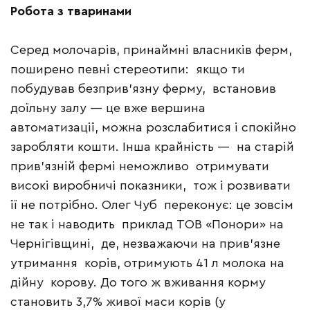
Робота з тваринами
Серед молочарів, принаймні власників ферм,
поширено певні стереотипи: якщо ти
побудував безприв’язну ферму, встановив
доїльну залу — це вже вершина
автоматизації, можна розслабитися і спокійно
заробляти кошти. Інша крайність — на старій
прив’язній фермі неможливо отримувати
високі виробничі показники, тож і розвивати
її не потрібно. Олег Чуб переконує: це зовсім
не так і наводить приклад ТОВ «Понори» на
Чернігівщині, де, незважаючи на прив’язне
утримання корів, отримують 41 л молока на
дійну корову. До того ж вживання корму
становить 3,7% живої маси корів (у