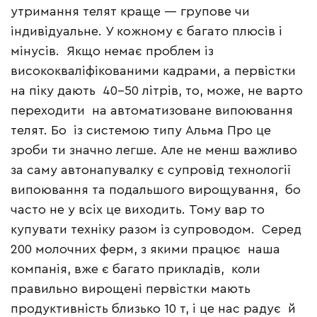
утримання телят краще — групове чи
індивідуальне. У кожному є багато плюсів і
мінусів. Якщо немає проблем із
висококваліфікованими кадрами, а первістки
на піку дають 40–50 літрів, то, може, не варто
переходити на автоматизоване випоювання
телят. Бо із системою типу Альма Про це
зроби ти значно легше. Але не менш важливо
за саму автонапувалку є супровід технології
випоювання та подальшого вирощування, бо
часто не у всіх це виходить. Тому вар то
купувати техніку разом із супроводом. Серед
200 молочних ферм, з якими працює наша
компанія, вже є багато прикладів, коли
правильно вирощені первістки мають
продуктивність близько 10 т, і це нас радує й