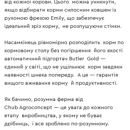
від кожної корови. Цього можна уникнути,
якщо відбирати корми силосним ковшем із
рухомою фрезою Emily, що забезпечує
ідеальний зріз корму, не розпушуючи стінки.
Насамкінець рівномірно розподілить корм по
кормовому столу без погіршення його якості
автоматичний підгортач Butler Gold —
єдиний у світі, що не ущільнює корм завдяки
наявності шнека попереду. А це — гарантія
вищого вживання корму й продуктивності.
Як бачимо, розумна ферма від
Chub Agroconcept — це увага до кожного
етапу виробництва, у якому не буває
дрібниць, і все зроблено по-розумному.