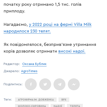
початку року отримано 1,5 тис. голів
приплоду.
Нагадаємо,
у 2022 році на фермі Villa Milk
народилося 230 телят.
Як повідомлялося, безприв’язне утримання
корів дозволяє отримати
високі надої.
Редактор:
Оксана Бублик
Джерело:
AgroTimes
АГРОФІРМА ІМ. ДОВЖЕНКА
ВРХ
МОЛОКО-СИРОВИНА
НАДОЇ
ТЕЛЯТА