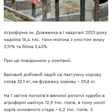
Агрофірма ім. Довженка в І кварталі 2023 року
надоїла 16,4 тис. тонн молока з умістом жиру
3,51% та білка 3,45%.
Про це повідомили у компанії.
Валовий добовий надій на лактуючу корову
склав 32,1 кг, на фуражну корову – 29,8 кг.
На 1 квітня поголів’я великої рогатої худоби в
агрофірмі налічує 12,9 тис. голів, в тому числі
корів основного стада – 6,2 тис. голів. З