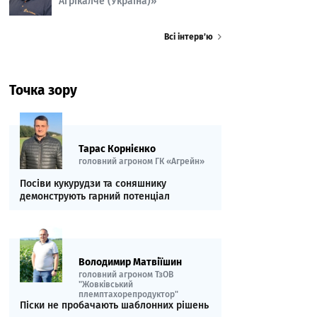
Агрікалче (Україна)»
Всі інтерв’ю
Точка зору
Тарас Корнієнко
головний агроном ГК «Агрейн»
Посіви кукурудзи та соняшнику
демонструють гарний потенціал
Володимир Матвіїшин
головний агроном ТзОВ
"Жовківський
племптахорепродуктор"
Піски не пробачають шаблонних рішень