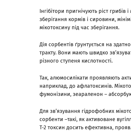
Інгібітори пригнічують ріст грибів 
зберігання кормів і сировини, міні
мікотоксину під час зберігання.
Дія сорбентів ґрунтується на здатн
тракту. Вони мають швидко зв’язув
різного ступеня кислотності.
Так, алюмосилікати проявляють акти
наприклад, до афлатоксинів. Мікоток
фумонізини, зеараленон – абсорбу
Для зв’язування гідрофобних мікот
сорбенти –такі, як активоване вугіл
Т-2 токсин досить ефективна, прояв