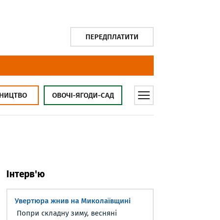
ПЕРЕДПЛАТИТИ
НИЦТВО
ОВОЧІ-ЯГОДИ-САД
Інтерв'ю
Увертюра жнив на Миколаївщині
Попри складну зиму, весняні