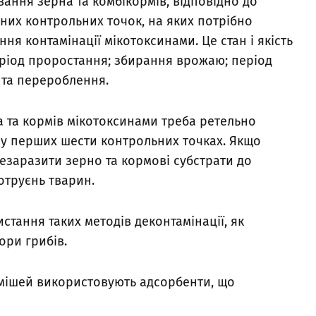
ання зерна та комбікормів, відповідно до
них контрольних точок, на яких потрібно
ня контамінації мікотоксинами. Це стан і якість
еріод проростання; збирання врожаю; період
 та перероблення.
 та кормів мікотоксинами треба ретельно
 у перших шести контрольних точках. Якщо
незаразити зерно та кормові субстрати до
отруєнь тварин.
стання таких методів деконтамінації, як
ори грибів.
умішей використовують адсорбенти, що