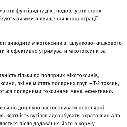
і мають фунгіцидну дію, подовжують строк
мізують ризики підвищення концентрації
ості виводити мікотоксини зі шлунково-кишкового
ати й ефективно утримувати мікотоксини за
вність тільки до полярних мікотоксинів,
сини, які не містять полярних груп – Т-2 токсин,
ються полярними токсинами менш ефективно.
оксинів доцільно застосовувати неполярні
ля. Здатність вугілля адсорбувати охратоксин А та
ляється після додавання його в корм у