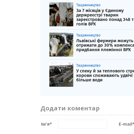
Тваринництво
За 7 місяців у Єдиному
держреєстрі тварин
зареєстровано понад 348 т
голів ВРХ
Тваринництво
Львівські фермери можуть
отримати до 30% компенсац
придбання племінної ВРХ
Тваринництво
У спеку й за теплового стр
корови споживають удвічі
більше води
Додати коментар
Ім'я
*
E-mail