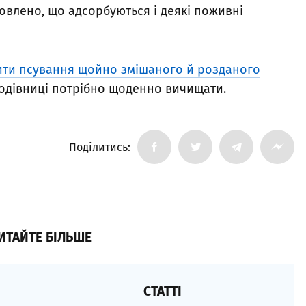
новлено, що адсорбуються і деякі поживні
ити псування щойно змішаного й розданого
 годівниці потрібно щоденно вичищати.
Поділитись:
ИТАЙТЕ БІЛЬШЕ
СТАТТІ