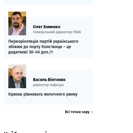
Олег Хоменко
генеральний директор УКАБ
Переорієнтація партій українського
збіжжя до порту Констанца – це
додаткові 30-40 дол./т
Василь Вінтоняк
директор Інфагро
Крихка рівновага молочного ринку
Всі точки зору