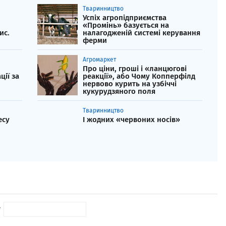
Тваринництво
Успіх агропідприємства
«Промінь» базується на
ис.
налагодженій системі керування
ферми
Агромаркет
Про ціни, гроші і «ланцюгові
ії за
реакції», або Чому Копперфілд
нервово курить на узбіччі
кукурудзяного поля
Тваринництво
есу
І жодних «червоних носів»
*