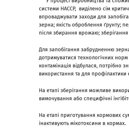
У процесі виробництва та спожив
системи НАССР, виділено сім критич
впроваджувати заходи для запобіган
зерна; якість оброблення ґрунту; п
після збирання врожаю; зберігання
Для запобігання забрудненню зерна
дотримуватися технологічних норм
контамінація відбулася, потрібно з
використання та для профілактики 
На етапі зберігання можливе викори
вимочування або специфічні інгібіт
На етапі приготування кормових с
інактивують мікотоксини в кормах.