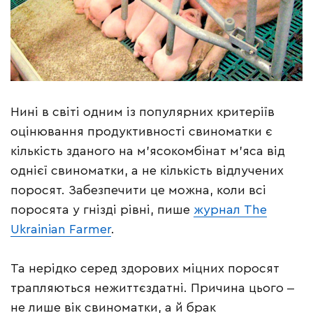
Нині в світі одним із популярних критеріїв
оцінювання продуктивності свиноматки є
кількість зданого на м’ясокомбінат м’яса від
однієї свиноматки, а не кількість відлучених
поросят. Забезпечити це можна, коли всі
поросята у гнізді рівні, пише
журнал The
Ukrainian Farmer
.
Та нерідко серед здорових міцних поросят
трапляються нежиттєздатні. Причина цього ‒
не лише вік свиноматки, а й брак