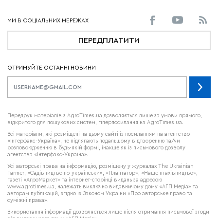
ПЕРЕДПЛАТИТИ
ОТРИМУЙТЕ ОСТАННІ НОВИНИ
Передрук матеріалів з AgroTimes.ua дозволяється лише за умови прямого,
відкритого для пошукових систем, гіперпосилання на AgroTimes.ua.
Всі матеріали, які розміщені на цьому сайті із посиланням на агентство
«Інтерфакс-Україна», не підлягають подальшому відтворенню та/чи
розповсюдженню в будь-якій формі, інакше як із письмового дозволу
агентства «Інтерфакс-Україна».
Усі авторські права на інформацію, розміщену у журналах
The Ukrainian
Farmer
, «Садівництво по-українськи», «Плантатор», «Наше птахівництво»,
газеті «АгроМаркет» та інтернет-сторінці видань за адресою
www.agrotimes.ua,
належать виключно видавничому дому «АГП Медіа» та
авторам публікацій, згідно із Законом України «Про авторське право та
суміжні права».
Використання інформації дозволяється лише після отримання письмової згоди