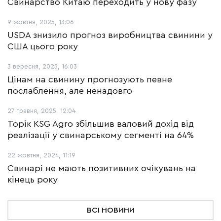
Свинарство Китаю переходить у нову фазу
9 жовтня, 2025, 13:06
USDA знизило прогноз виробництва свинини у
США цього року
3 вересня, 2025, 16:03
Цінам на свинину прогнозують певне
послаблення, але ненадовго
27 травня, 2025, 12:04
Торік KSG Agro збільшив валовий дохід від
реалізації у свинарському сегменті на 64%
22 жовтня, 2024, 11:19
Свинарі не мають позитивних очікувань на
кінець року
ВСІ НОВИНИ