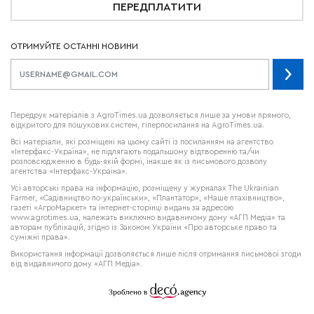
ПЕРЕДПЛАТИТИ
ОТРИМУЙТЕ ОСТАННІ НОВИНИ
Передрук матеріалів з AgroTimes.ua дозволяється лише за умови прямого,
відкритого для пошукових систем, гіперпосилання на AgroTimes.ua.
Всі матеріали, які розміщені на цьому сайті із посиланням на агентство
«Інтерфакс-Україна», не підлягають подальшому відтворенню та/чи
розповсюдженню в будь-якій формі, інакше як із письмового дозволу
агентства «Інтерфакс-Україна».
Усі авторські права на інформацію, розміщену у журналах
The Ukrainian
Farmer
, «Садівництво по-українськи», «Плантатор», «Наше птахівництво»,
газеті «АгроМаркет» та інтернет-сторінці видань за адресою
www.agrotimes.ua,
належать виключно видавничому дому «АГП Медіа» та
авторам публікацій, згідно із Законом України «Про авторське право та
суміжні права».
Використання інформації дозволяється лише після отримання письмової згоди
від видавничого дому «АГП Медіа».