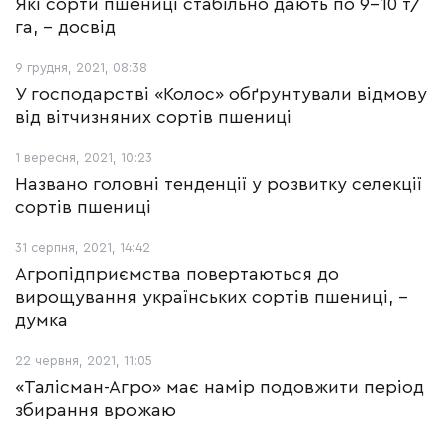
Які сорти пшениці стабільно дають по 9-10 т/
га, – досвід
9 грудня, 2021, 08:38
У господарстві «Колос» обґрунтували відмову
від вітчизняних сортів пшениці
1 вересня, 2021, 10:23
Названо головні тенденції у розвитку селекції
сортів пшениці
31 серпня, 2021, 14:42
Агропідприємства повертаються до
вирощування українських сортів пшениці, -
думка
22 червня, 2021, 11:05
«Талісман-Агро» має намір подовжити період
збирання врожаю