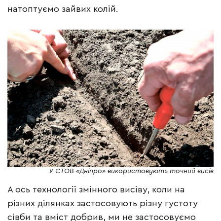
натоптуємо зайвих колій.
У СТОВ «Дніпро» використовують точний висів
А ось технології змінного висіву, коли на
різних ділянках застосовують різну густоту
сівби та вміст добрив, ми не застосовуємо