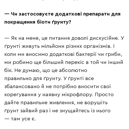
—
Чи застосовуєте додаткові препарати для
покращення біоти ґрунту?
— Як на мене, це питання доволі дискусійне. У
ґрунті живуть мільйони різних організмів. І
коли ми вносимо додаткові бактерії чи гриби,
ми робимо ще більший перекіс в той чи інший
бік. Не думаю, що це абсолютно
правильно для ґрунту. У ґрунті все
збалансовано й не потрібно вносити свої
корегування у наявну мікрофлору. Просто
дайте правильне живлення, не ворушіть
ґрунт зайвий раз і не знущайтесь із нього
— там усе є.