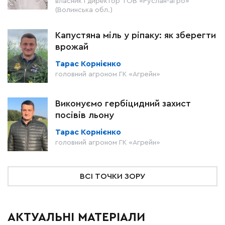
власник і директор ТОВ «Руслан-агро»
(Волинська обл.)
Капустяна міль у ріпаку: як зберегти
врожай
Тарас Корнієнко
головний агроном ГК «Агрейн»
Виконуємо гербіцидний захист
посівів льону
Тарас Корнієнко
головний агроном ГК «Агрейн»
ВСІ ТОЧКИ ЗОРУ
АКТУАЛЬНІ МАТЕРІАЛИ