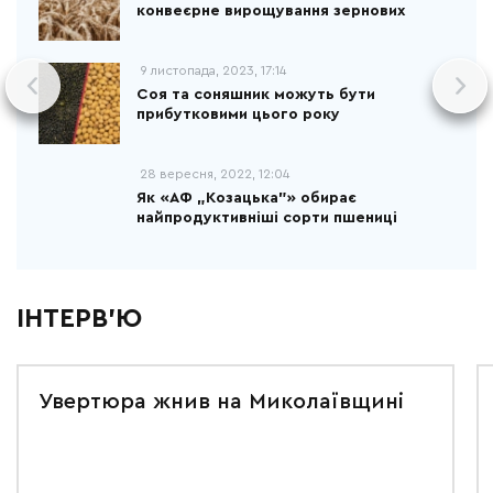
конвеєрне вирощування зернових
9 листопада, 2023, 17:14
Соя та соняшник можуть бути
прибутковими цього року
28 вересня, 2022, 12:04
Як «АФ „Козацька”» обирає
найпродуктивніші сорти пшениці
ІНТЕРВ'Ю
Увертюра жнив на Миколаївщині