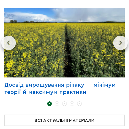
Досвід вирощування ріпаку — мінімум
П
теорії й максимум практики
з
ВСІ АКТУАЛЬНІ МАТЕРІАЛИ