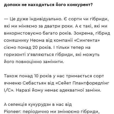
допоки не находиться його конкурент?
— Це дуже індивідуально. Є сорти чи гібриди,
які ми міняємо за дватри роки. А є такі, які ми
використовуємо багато років. Зокрема, гібрид
соняшнику Неома від компанії «Сингента»
сіємо понад 20 років. І тільки тепер на
горизонті з’являються гібриди, які можуть
його повноцінно замінити.
Також понад 10 років у нас тримається сорт
ячменю Себастьян від «Сейет Плантфоредлінг
І/С». Наразі йому немає адекватної заміни.
А селекція кукурудзи в нас від
Pioneer: періодично ми змінюємо гібриди,