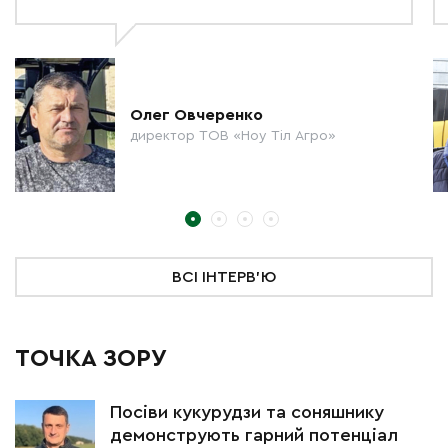
Олег Овчеренко
директор ТОВ «Ноу Тіл Агро»
ВСІ ІНТЕРВ'Ю
ТОЧКА ЗОРУ
Посіви кукурудзи та соняшнику
демонструють гарний потенціал