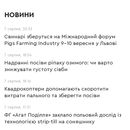
НОВИНИ
7 серпня, 20:33
Свинарі зберуться на Міжнародний форум
Pigs Farming Industry 9-10 вересня у Львові
7 серпня, 18:54
Надранні посіви ріпаку озимого: чи варто
знижувати густоту сівби
7 серпня, 18:16
Квадрокоптери допомагають скоротити
витрати пального та зберегти посіви
7 серпня, 17:31
ФГ «Агат Поділля» заклало польовий дослід із
технологією strip-till на соняшнику