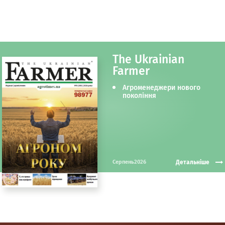
The Ukrainian
Farmer
Агроменеджери нового
покоління
Детальніше
Серпень2026