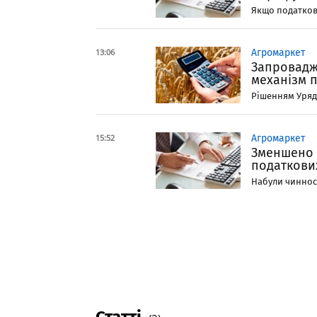
Якщо податкові
13:06
Агромаркет
Запровадж
механізм п
Рішенням Уряду
15:52
Агромаркет
Зменшено 
податкови
Набули чинност