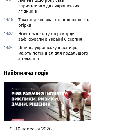
14:41
Липень 2026 року став
сприятливим для українських
ягідників
14:16
Томати дешевшають повільніше за
огірки
14:07
Нові температурні рекорди
зафіксували в Україні 6 серпня
14:04
Ціни на українську пшеницю
мають потенціал для подальшого
зниження
Найближча подія
9 -10 вересня 2026