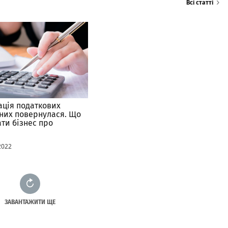
Всі статті
ація податкових
них повернулася. Що
ати бізнес про
давчі новації
2022
ЗАВАНТАЖИТИ ЩЕ