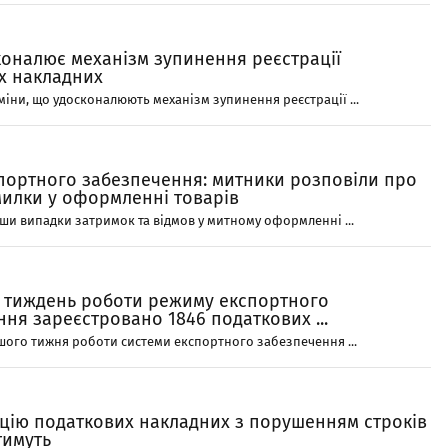
коналює механізм зупинення реєстрації
х накладних
міни, що удосконалюють механізм зупинення реєстрації ...
портного забезпечення: митники розповіли про
милки у оформленні товарів
ши випадки затримок та відмов у митному оформленні ...
 тиждень роботи режиму експортного
ня зареєстровано 1846 податкових ...
ого тижня роботи системи експортного забезпечення ...
ацію податкових накладних з порушенням строків
имуть