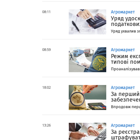
08:11
Агромаркет
Уряд удос
податкови
Уряд ухвалив з
08:59
Агромаркет
Режим екс
типові по
Проаналізував
18:02
Агромаркет
За перший
забезпечен
Впродовж перш
13:26
Агромаркет
За реєстр
штрафуват