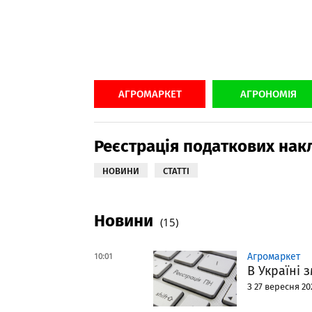
АГРОМАРКЕТ
АГРОНОМІЯ
Реєстрація податкових нак
НОВИНИ
СТАТТІ
Новини
(15)
10:01
Агромаркет
В Україні 
З 27 вересня 2