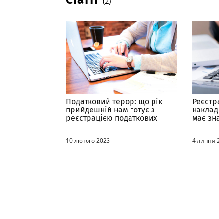
Статті
(2)
Податковий терор: що рік
Реєстр
прийдешній нам готує з
наклад
реєстрацією податкових
має зн
накладних
законо
10 лютого 2023
4 липня 