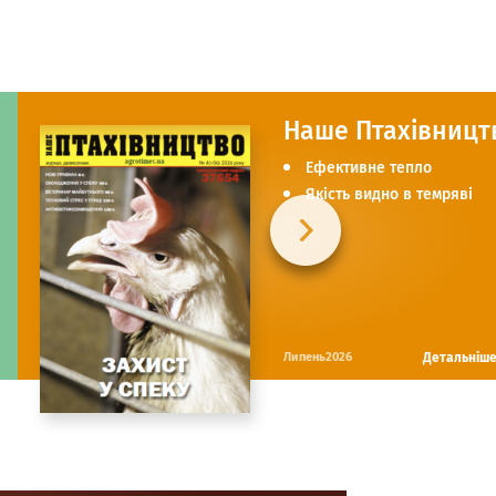
Наше Птахівницт
Ефективне тепло
Якість видно в темряві
Детальніш
Липень2026