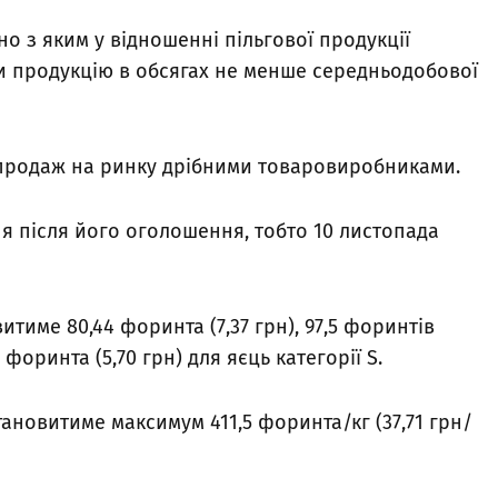
о з яким у відношенні пільгової продукції
и продукцію в обсягах не менше середньодобової
є продаж на ринку дрібними товаровиробниками.
я після його оголошення, тобто 10 листопада
итиме 80,44 форинта (7,37 грн), 97,5 форинтів
5 форинта (5,70 грн) для яєць категорії S.
тановитиме максимум 411,5 форинта/кг (37,71 грн/