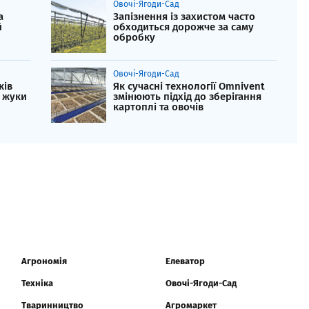
Овочі-Ягоди-Сад
а
Запізнення із захистом часто
й
обходиться дорожче за саму
обробку
Овочі-Ягоди-Сад
ків
Як сучасні технології Omnivent
 жуки
змінюють підхід до зберігання
картоплі та овочів
Агрономія
Елеватор
Техніка
Овочі-Ягоди-Сад
Тваринництво
Агромаркет