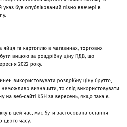
й указ був опублікований пізно ввечері в
ny.
на яйця та картоплю в магазинах, торгових
 бути вищою за роздрібну ціну ПДВ, що
ересня 2022 року.
инен використовувати роздрібну ціну брутто,
е неможливо визначити, то слід використовувати
у на веб-сайті KSH за вересень, якщо така є.
у в цей час, має бути застосована остання
о цього часу.