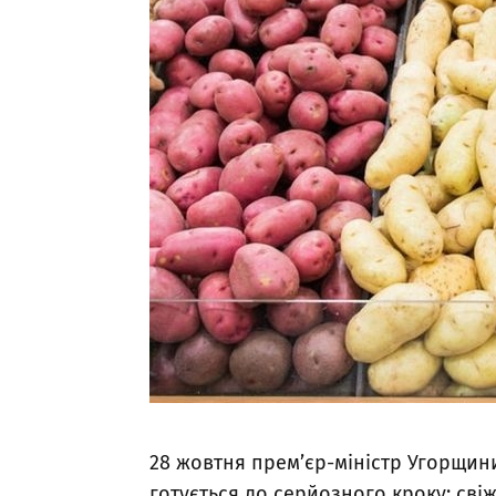
28 жовтня прем’єр-міністр Угорщин
готується до серйозного кроку: сві