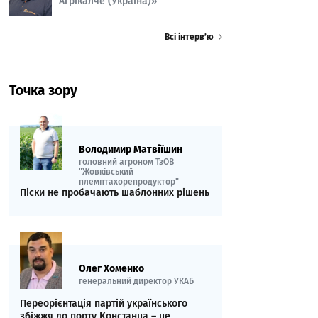
Агрікалче (Україна)»
Всі інтерв’ю
Точка зору
Володимир Матвіїшин
головний агроном ТзОВ
"Жовківський
племптахорепродуктор"
Піски не пробачають шаблонних рішень
Олег Хоменко
генеральний директор УКАБ
Переорієнтація партій українського
збіжжя до порту Констанца – це