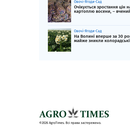
Овочі-Ягоди-Сад
Очікується зростання цін н
картоплю восени, – вчени
Овочі-Ягоди-Сад
На Волині вперше за 30 ро
майже зникли колорадські
©2026 AgroTimes. Всі права застережено.