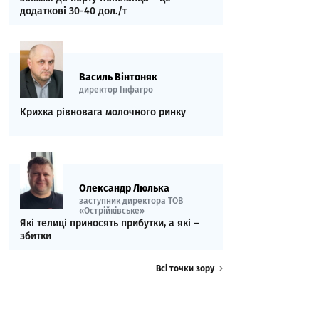
додаткові 30-40 дол./т
Василь Вінтоняк
директор Інфагро
Крихка рівновага молочного ринку
Олександр Люлька
заступник директора ТОВ
«Острійківське»
Які телиці приносять прибутки, а які ‒
збитки
Всі точки зору