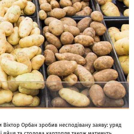
и Віктор Орбан зробив несподівану заяву: уряд
жі яйця та столова картопля також матимуть