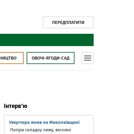
ПЕРЕДПЛАТИТИ
НИЦТВО
ОВОЧІ-ЯГОДИ-САД
Інтерв'ю
Увертюра жнив на Миколаївщині
Попри складну зиму, весняні