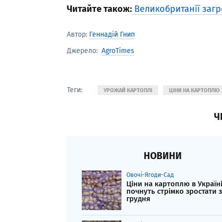
Читайте також:
Великобританії загр
Автор:
Геннадій Гнип
AgroTimes
Джерело:
Теги:
УРОЖАЙ КАРТОПЛІ
ЦІНИ НА КАРТОПЛЮ
Ч
НОВИНИ
Овочі-Ягоди-Сад
Ціни на картоплю в Україн
почнуть стрімко зростати з
грудня