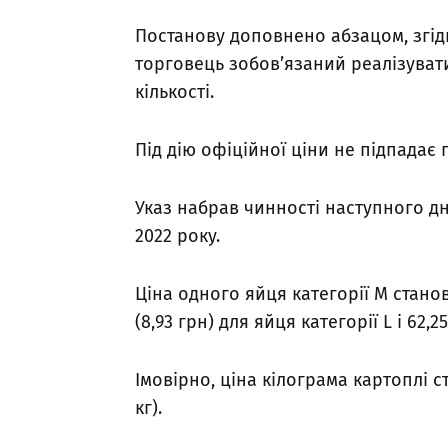
Постанову доповнено абзацом, згідн
торговець зобов’язаний реалізуват
кількості.
Під дію офіційної ціни не підпада
Указ набрав чинності наступного дн
2022 року.
Ціна одного яйця категорії M станов
(8,93 грн) для яйця категорії L і 62,2
Імовірно, ціна кілограма картоплі с
кг).