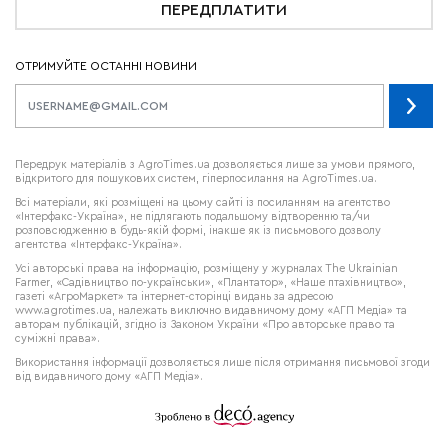
ПЕРЕДПЛАТИТИ
ОТРИМУЙТЕ ОСТАННІ НОВИНИ
Передрук матеріалів з AgroTimes.ua дозволяється лише за умови прямого,
відкритого для пошукових систем, гіперпосилання на AgroTimes.ua.
Всі матеріали, які розміщені на цьому сайті із посиланням на агентство
«Інтерфакс-Україна», не підлягають подальшому відтворенню та/чи
розповсюдженню в будь-якій формі, інакше як із письмового дозволу
агентства «Інтерфакс-Україна».
Усі авторські права на інформацію, розміщену у журналах
The Ukrainian
Farmer
, «Садівництво по-українськи», «Плантатор», «Наше птахівництво»,
газеті «АгроМаркет» та інтернет-сторінці видань за адресою
www.agrotimes.ua,
належать виключно видавничому дому «АГП Медіа» та
авторам публікацій, згідно із Законом України «Про авторське право та
суміжні права».
Використання інформації дозволяється лише після отримання письмової згоди
від видавничого дому «АГП Медіа».