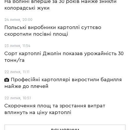
На Волині вперше за 30 років майже зникли
колорадські жуки
24 липня, 20:00
Польські виробники картоплі суттєво
скоротили посівні площі
23 липня, 11:54
Сорт картоплі Джолін показав урожайність 30
тонн/га
22 липня, 11:11
Професійні картоплярі виростили бадилля
майже до плечей
22 липня, 10:51
Скорочення площ та зростання витрат
вплинуть на ціну картоплі