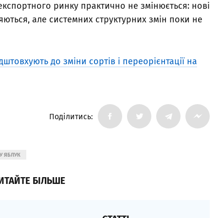
 експортного ринку практично не змінюється: нові
яються, але системних структурних змін поки не
дштовхують до зміни сортів і переорієнтації на
Поділитись:
У ЯБЛУК
ИТАЙТЕ БІЛЬШЕ