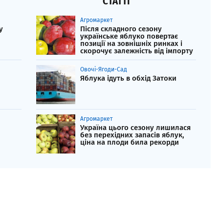
СТАТТІ
Агромаркет
у
Після складного сезону
українське яблуко повертає
позиції на зовнішніх ринках і
скорочує залежність від імпорту
Овочі-Ягоди-Сад
Яблука ідуть в обхід Затоки
Агромаркет
Україна цього сезону лишилася
без перехідних запасів яблук,
ціна на плоди била рекорди