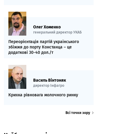
Олег Хоменко
генеральний директор УКАБ
Переорієнтація партій українського
збіжжя до порту Констанца – це
додаткові 30-40 дол./т
Василь Вінтоняк
директор Інфагро
Крихка рівновага молочного ринку
Всі точки зору