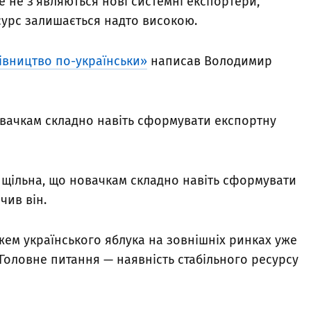
 не з’являються нові системні експортери,
есурс залишається надто високою.
івництво по-українськи»
написав Володимир
новачкам складно навіть сформувати експортну
а щільна, що новачкам складно навіть сформувати
чив він.
ем українського яблука на зовнішніх ринках уже
 Головне питання — наявність стабільного ресурсу