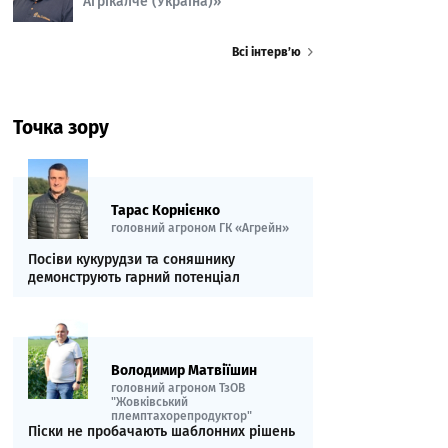
Агрікалче (Україна)»
Всі інтерв’ю
Точка зору
Тарас Корнієнко
головний агроном ГК «Агрейн»
Посіви кукурудзи та соняшнику
демонструють гарний потенціал
Володимир Матвіїшин
головний агроном ТзОВ
"Жовківський
племптахорепродуктор"
Піски не пробачають шаблонних рішень