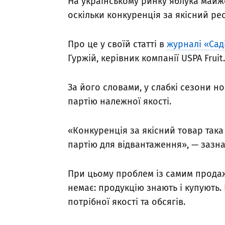
На українському ринку яблука майже
оскільки конкуренція за якісний р
Про це у своїй статті в
журналі «Сад
Гуржій, керівник компанії USPA Fruit.
За його словами, у слабкі сезони 
партію належної якості.
«Конкуренція за якісний товар так
партію для відвантаження», — зазна
При цьому проблем із самим продаж
немає: продукцію знають і купують.
потрібної якості та обсягів.