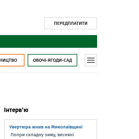
ПЕРЕДПЛАТИТИ
НИЦТВО
ОВОЧІ-ЯГОДИ-САД
Інтерв'ю
Увертюра жнив на Миколаївщині
Попри складну зиму, весняні