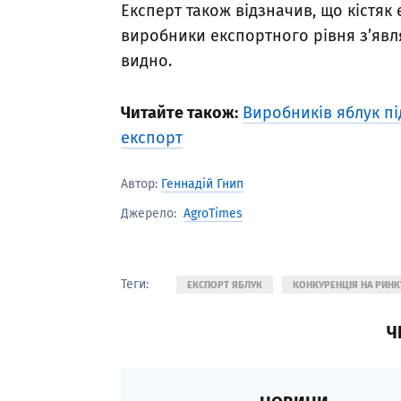
Експерт також відзначив, що кістяк
виробники експортного рівня з’явл
видно.
Читайте також:
Виробників яблук пі
експорт
Автор:
Геннадій Гнип
AgroTimes
Джерело:
Теги:
ЕКСПОРТ ЯБЛУК
КОНКУРЕНЦІЯ НА РИНК
Ч