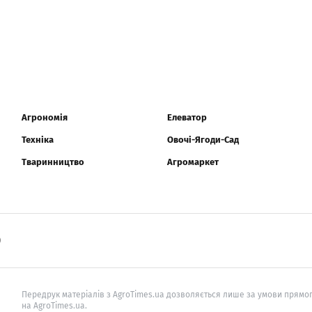
Агрономія
Елеватор
Техніка
Овочі-Ягоди-Сад
Тваринництво
Агромаркет
0
Передрук матеріалів з AgroTimes.ua дозволяється лише за умови прямог
на AgroTimes.ua.