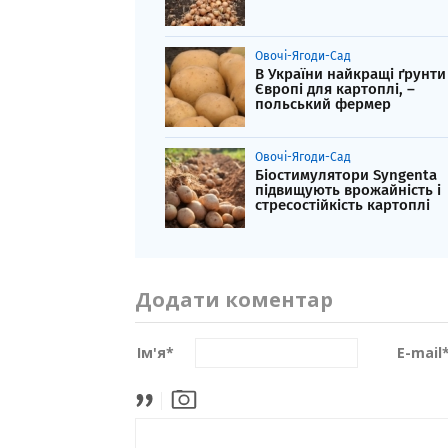
Овочі-Ягоди-Сад
В України найкращі ґрунти
Європі для картоплі, –
польський фермер
Овочі-Ягоди-Сад
Біостимулятори Syngenta
підвищують врожайність і
стресостійкість картоплі
Додати коментар
Ім'я
*
E-mail