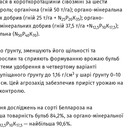
ся в короткоротаційній сівозміні за шести
оль; органічна (гній 50 т/га); органо-мінеральна
добрив (гній 25 т/га + N
Р
К
); органо-
25
20
35
інеральних добрив (гній 37,5 т/га +N
Р
К
);
12,5
10
17,5
альна (N
Р
К
).
50
40
70
о ґрунту, зменшують його щільності та
 рослин та сприяють формуванню врожаю бульб
стеми удобрення в четвертому варіанті
3
упіщаного ґрунту до 1,16 г/см
у шарі ґрунту 0–10
0 см. Цей агрозахід забезпечив приріст урожаю на
о контролю.
ня досліджень на сорті Беллароза на
а товарність бульб 84,2%, за органо-мінеральної
Р
К
— найбільша 90,6%.
12,5
10
17,5