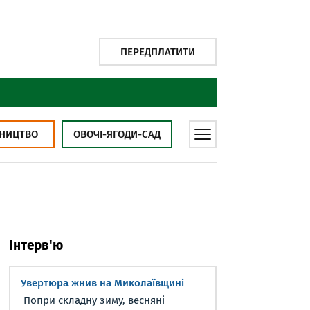
ПЕРЕДПЛАТИТИ
НИЦТВО
ОВОЧІ-ЯГОДИ-САД
Інтерв'ю
Увертюра жнив на Миколаївщині
Попри складну зиму, весняні