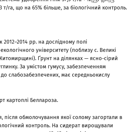
12,5
10
17,5
 т/га, що на 65% більше, за біологічний контроль.
2012–2014 рр. на дослідному полі
кологічного університету (поблизу с. Великі
Житомирщині). Ґрунт на ділянках — ясно-сірий
глинку. За умістом гумусу, забезпеченням
 до слабозабезпечених, має середньокислу
рт картоплі Беллароза.
 після обмолочування якої солому загортали в
іологічний контроль. На сидерат вирощували