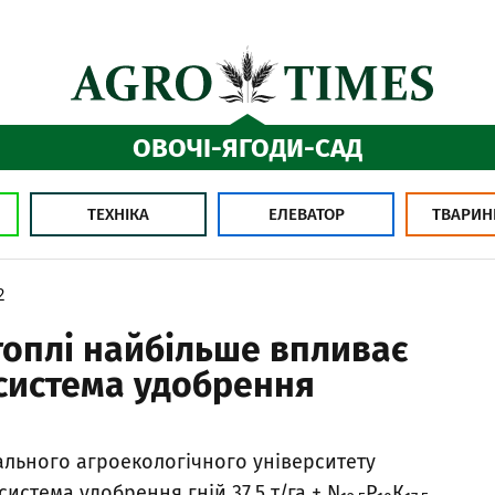
ОВОЧІ-ЯГОДИ-САД
ТЕХНІКА
ЕЛЕВАТОР
ТВАРИН
2
топлі найбільше впливає
система удобрення
льного агроекологічного університету
истема удобрення гній 37,5 т/га + N
Р
К