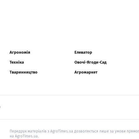
Агрономія
Елеватор
Техніка
Овочі-Ягоди-Сад
Тваринництво
Агромаркет
0
Передрук матеріалів з AgroTimes.ua дозволяється лише за умови прямог
на AgroTimes.ua.