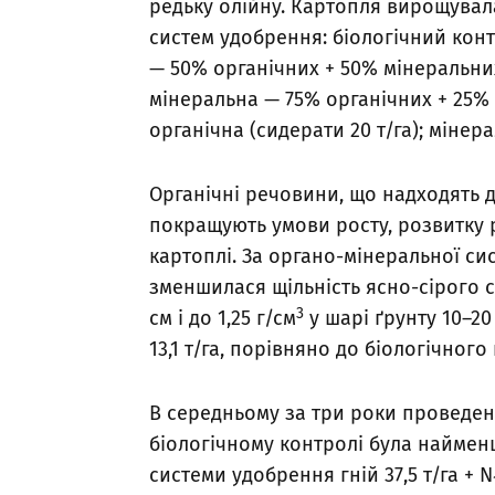
редьку олійну. Картопля вирощувала
систем удобрення: біологічний контр
— 50% органічних + 50% мінеральних 
мінеральна — 75% органічних + 25% м
органічна (сидерати 20 т/га); мінер
Органічні речовини, що надходять д
покращують умови росту, розвитку
картоплі. За органо-мінеральної си
зменшилася щільність ясно-сірого с
3
см і до 1,25 г/см
у шарі ґрунту 10–2
13,1 т/га, порівняно до біологічног
В середньому за три роки проведен
біологічному контролі була найменш
системи удобрення гній 37,5 т/га + N