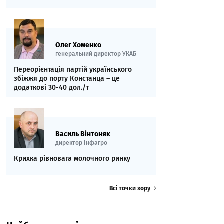
Олег Хоменко
генеральний директор УКАБ
Переорієнтація партій українського
збіжжя до порту Констанца – це
додаткові 30-40 дол./т
Василь Вінтоняк
директор Інфагро
Крихка рівновага молочного ринку
Всі точки зору