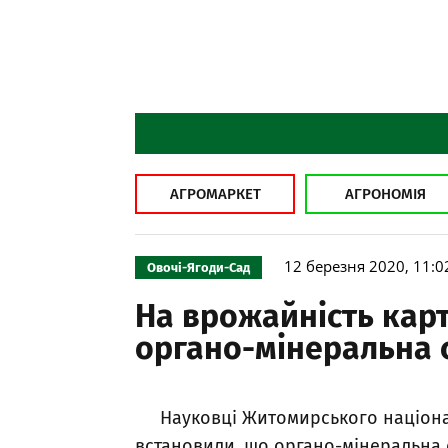
АГРОМАРКЕТ
АГРОНОМІЯ
12 березня 2020, 11:0
Овочі-Ягоди-Сад
На врожайність кар
органо-мінеральна 
Науковці Житомирського націона
встановили, що органо-мінеральна с