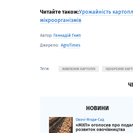
Читайте також:
Урожайність картоплі
мікроорганізмів
Автор:
Геннадій Гнип
AgroTimes
Джерело:
Теги:
ЖИВЛЕННЯ КАРТОПЛІ
УДОБРЕННЯ КАРТ
Ч
НОВИНИ
Овочі-Ягоди-Сад
«МХП» оголосив про пода
розвиток овочівництва