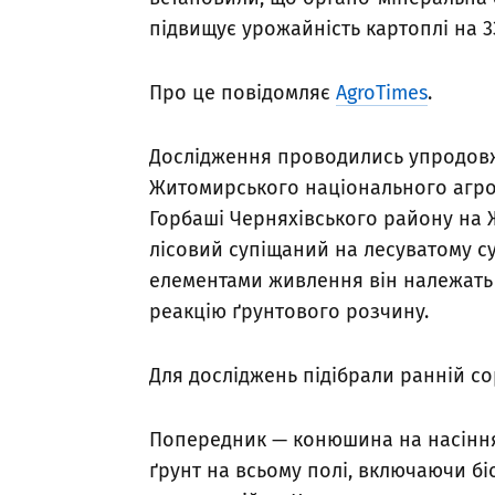
підвищує урожайність картоплі на 33
Про це повідомляє
AgroTimes
.
Дослідження проводились упродовж 
Житомирського національного агрое
Горбаші Черняхівського району на 
лісовий супіщаний на лесуватому су
елементами живлення він належать
реакцію ґрунтового розчину.
Для досліджень підібрали ранній со
Попередник — конюшина на насіння,
ґрунт на всьому полі, включаючи б