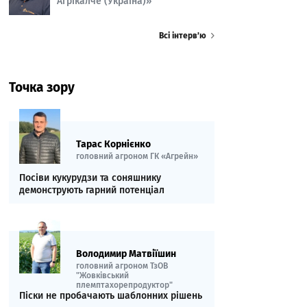
Агрікалче (Україна)»
Всі інтерв’ю
Точка зору
Тарас Корнієнко
головний агроном ГК «Агрейн»
Посіви кукурудзи та соняшнику
демонструють гарний потенціал
Володимир Матвіїшин
головний агроном ТзОВ
"Жовківський
племптахорепродуктор"
Піски не пробачають шаблонних рішень