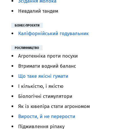
Зсідання молока
Невдалий тандем
БІЗНЕС-ПРОЕКТИ
Каліфорнійський годувальник
РОСЛИННИЦТВО
Агротехніка проти посухи
Втримати водний баланс
Що таке якісні гумати
І кількістю, і якістю
Біологічні стимулятори
Як із ювеліра стати агрономом
Вирости, й не перерости
Підживлення ріпаку