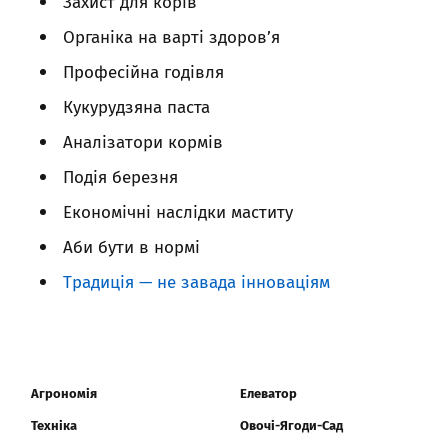
Захист для корів
Органіка на варті здоров’я
Професійна годівля
Кукурудзяна паста
Аналізатори кормів
Подія березня
Економічні наслідки маститу
Аби бути в нормі
Традиція — не завада інноваціям
Агрономія
Елеватор
Техніка
Овочі-Ягоди-Сад