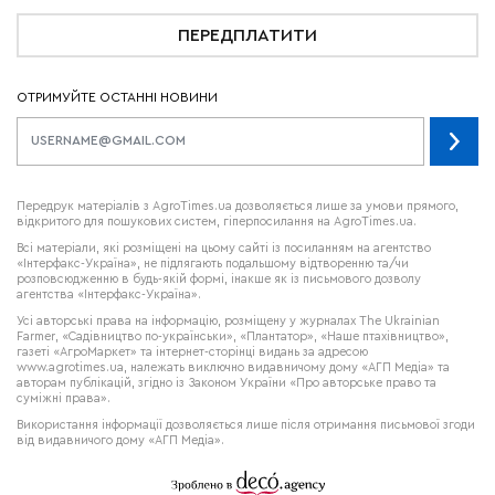
ПЕРЕДПЛАТИТИ
ОТРИМУЙТЕ ОСТАННІ НОВИНИ
Передрук матеріалів з AgroTimes.ua дозволяється лише за умови прямого,
відкритого для пошукових систем, гіперпосилання на AgroTimes.ua.
Всі матеріали, які розміщені на цьому сайті із посиланням на агентство
«Інтерфакс-Україна», не підлягають подальшому відтворенню та/чи
розповсюдженню в будь-якій формі, інакше як із письмового дозволу
агентства «Інтерфакс-Україна».
Усі авторські права на інформацію, розміщену у журналах
The Ukrainian
Farmer
, «Садівництво по-українськи», «Плантатор», «Наше птахівництво»,
газеті «АгроМаркет» та інтернет-сторінці видань за адресою
www.agrotimes.ua,
належать виключно видавничому дому «АГП Медіа» та
авторам публікацій, згідно із Законом України «Про авторське право та
суміжні права».
Використання інформації дозволяється лише після отримання письмової згоди
від видавничого дому «АГП Медіа».