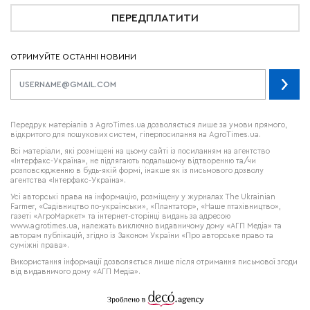
ПЕРЕДПЛАТИТИ
ОТРИМУЙТЕ ОСТАННІ НОВИНИ
Передрук матеріалів з AgroTimes.ua дозволяється лише за умови прямого,
відкритого для пошукових систем, гіперпосилання на AgroTimes.ua.
Всі матеріали, які розміщені на цьому сайті із посиланням на агентство
«Інтерфакс-Україна», не підлягають подальшому відтворенню та/чи
розповсюдженню в будь-якій формі, інакше як із письмового дозволу
агентства «Інтерфакс-Україна».
Усі авторські права на інформацію, розміщену у журналах
The Ukrainian
Farmer
, «Садівництво по-українськи», «Плантатор», «Наше птахівництво»,
газеті «АгроМаркет» та інтернет-сторінці видань за адресою
www.agrotimes.ua,
належать виключно видавничому дому «АГП Медіа» та
авторам публікацій, згідно із Законом України «Про авторське право та
суміжні права».
Використання інформації дозволяється лише після отримання письмової згоди
від видавничого дому «АГП Медіа».