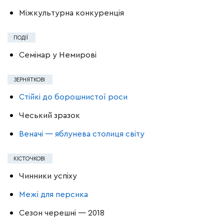
Міжкультурна конкуренція
ПОДІЇ
Семінар у Немирові
ЗЕРНЯТКОВІ
Стійкі до борошнистої роси
Чеський зразок
Веначі — яблунева столиця світу
КІСТОЧКОВІ
Чинники успіху
Межі для персика
Сезон черешні — 2018