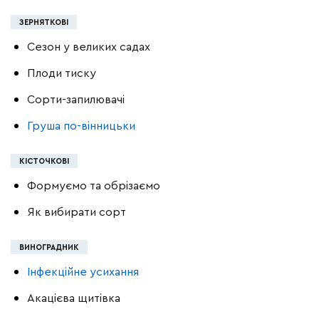
ЗЕРНЯТКОВІ
Сезон у великих садах
Плоди тиску
Сорти-запилювачі
Груша по-вінницьки
КІСТОЧКОВІ
Формуємо та обрізаємо
Як вибирати сорт
ВИНОГРАДНИК
Інфекційне усихання
Акацієва щитівка