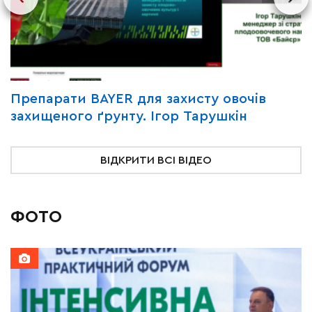
Y
Препарати BAYER для захисту овочів
В
захищеного ґрунту. Ігор Тарушкін
«
ВІДКРИТИ ВСІ ВІДЕО
ФОТО