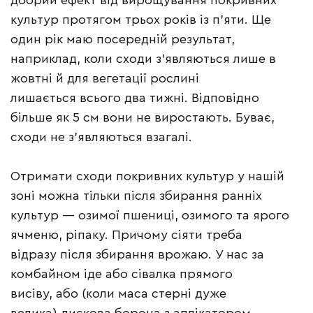
добрий ефект від вирощування покривних
культур протягом трьох років із п’яти. Ще
один рік маю посередній результат,
наприклад, коли сходи з’являються лише в
жовтні й для вегетації рослині
лишається всього два тижні. Відповідно
більше як 5 см вони не виростають. Буває,
сходи не з’являються взагалі.
Отримати сходи покривних культур у нашій
зоні можна тільки після збирання ранніх
культур — озимої пшениці, озимого та ярого
ячменю, ріпаку. Причому сіяти треба
відразу після збирання врожаю. У нас за
комбайном іде або сівалка прямого
висіву, або (коли маса стерні дуже