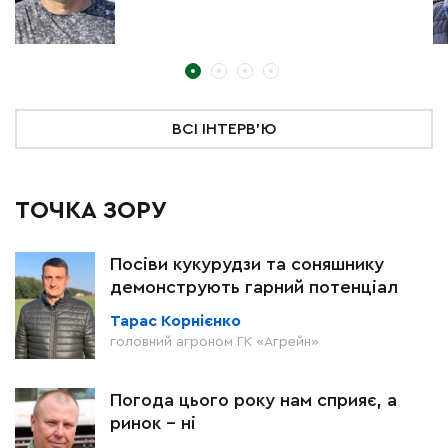
ВСІ ІНТЕРВ'Ю
ТОЧКА ЗОРУ
Посіви кукурудзи та соняшнику
демонструють гарний потенціал
Тарас Корнієнко
головний агроном ГК «Агрейн»
Погода цього року нам сприяє, а
ринок – ні