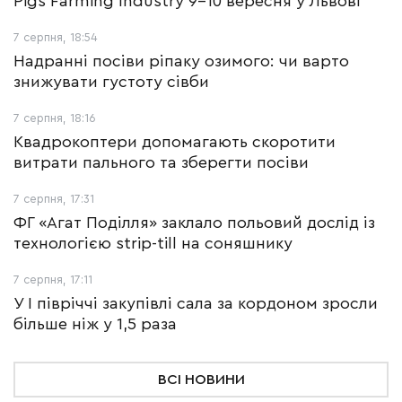
Pigs Farming Industry 9-10 вересня у Львові
7 серпня, 18:54
Надранні посіви ріпаку озимого: чи варто
знижувати густоту сівби
7 серпня, 18:16
Квадрокоптери допомагають скоротити
витрати пального та зберегти посіви
7 серпня, 17:31
ФГ «Агат Поділля» заклало польовий дослід із
технологією strip-till на соняшнику
7 серпня, 17:11
У І півріччі закупівлі сала за кордоном зросли
більше ніж у 1,5 раза
ВСІ НОВИНИ