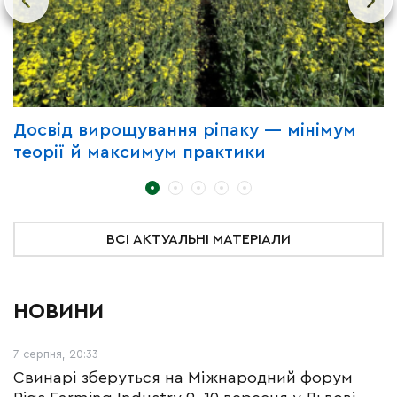
Досвід вирощування ріпаку — мінімум
П
теорії й максимум практики
з
ВСІ АКТУАЛЬНІ МАТЕРІАЛИ
НОВИНИ
7 серпня, 20:33
Свинарі зберуться на Міжнародний форум