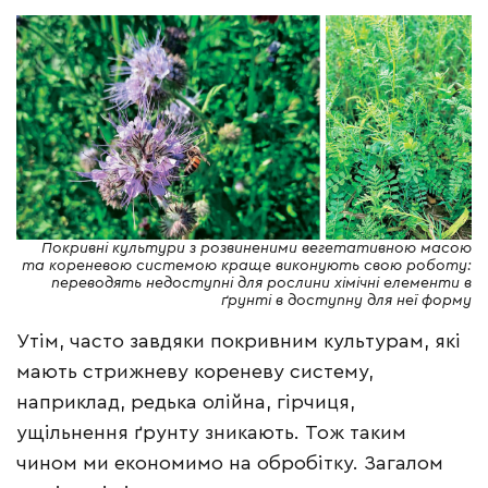
Покривні культури з розвиненими вегетативною масою
та кореневою системою краще виконують свою роботу:
переводять недоступні для рослини хімічні елементи в
ґрунті в доступну для неї форму
Утім, часто завдяки покривним культурам, які
мають стрижневу кореневу систему,
наприклад, редька олійна, гірчиця,
ущільнення ґрунту зникають. Тож таким
чином ми економимо на обробітку. Загалом