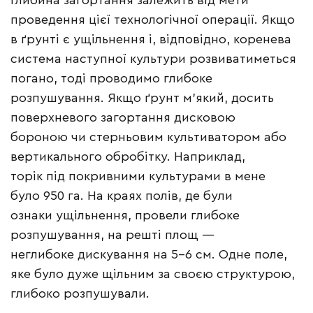
Глибина загортання залежить від мети
проведення цієї технологічної операції. Якщо
в ґрунті є ущільнення і, відповідно, коренева
система наступної культури розвиватиметься
погано, тоді проводимо глибоке
розпушування. Якщо ґрунт м’який, досить
поверхневого загортання дисковою
бороною чи стерньовим культиватором або
вертикального обробітку. Наприклад,
торік під покривними культурами в мене
було 950 га. На краях полів, де були
ознаки ущільнення, провели глибоке
розпушування, на решті площ —
неглибоке дискування на 5–6 см. Одне поле,
яке було дуже щільним за своєю структурою,
глибоко розпушували.