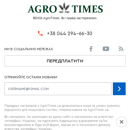
©2026 AgroTimes. Всі права застережено.
+38 044 294-66-30
ПЕРЕДПЛАТИТИ
ОТРИМУЙТЕ ОСТАННІ НОВИНИ
Передрук матеріалів з AgroTimes.ua дозволяється лише за умови прямого,
відкритого для пошукових систем, гіперпосилання на AgroTimes.ua.
Всі матеріали, які розміщені на цьому сайті із посиланням на агентство
«Інтерфакс-Україна», не підлягають подальшому відтворенню та/чи
розповсюдженню в будь-якій формі, інакше як із письмового дозволу
агентства «Інтерфакс-Україна».