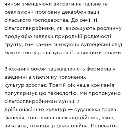
чином зменшуючи витрати на пальне та
реалізуючи програму декарбонізації
сільського господарства. До речі, ті
сільгоспвиробники, які вирощують рослинну
продукцію завдяки природній родючості
ґрунту, тим самим знижуючи вуглецевий слід,
мають змогу реалізувати її за вищими цінами.
З кожним роком зацікавленість фермерів у
введенні в сівозміну покривних
культур зростає. Третій рік наша компанія
популяризує цю технологію. Ми пропонуємо
сільгоспвиробникам суміші з
дрібнонасінних культур — суданська трава,
фацелія, конюшина олександрійська, льон,
вика яра, гірчиця, редька олійна. Перевагою