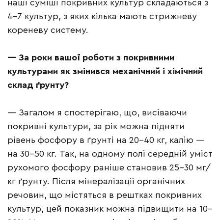
наші суміші покривних культур складаються з
4–7 культур, з яких кілька мають стрижневу
кореневу систему.
—
За роки вашої роботи з покривними
культурами як змінився механічний і хімічний
склад ґрунту?
— Загалом я спостерігаю, що, висіваючи
покривні культури, за рік можна підняти
рівень фосфору в ґрунті на 20–40 кг, калію —
на 30–50 кг. Так, на одному полі середній уміст
рухомого фосфору раніше становив 25–30 мг/
кг ґрунту. Після мінералізації органічних
речовин, що містяться в рештках покривних
культур, цей показник можна підвищити на 10–