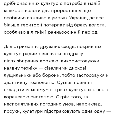
дрібнонасінних культур є потреба в малій
кількості вологи для проростання, що
особливо важливо в умовах України, де все
більше території потерпає від браку вологи,
особливо в літній і ранньоосінній період.
Для отримання дружних сходів покривних
культур радимо висівати їх одразу
після збирання врожаю, використовуючи
наявну техніку — сівалки чи дискові
лущильники або борони, тобто застосовуючи
адаптивну технологію. Суміші повинні
складатися мінімум із трьох культур із різною
кореневою системою. Окрім того, за
несприятливих погодних умов, наприклад,
посухи, культури підстраховують одна одну —