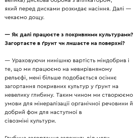
велика) дискова борона з аплікатором,
який перед дисками розкидає насіння. Далі —
чекаємо дощу.
—
Як далі працюєте з покривними культурами?
Загортаєте в ґрунт чи лишаєте на поверхні?
— Ураховуючи нинішню вартість міндобрив і
те, що ми працюємо на невирівняному
рельєфі, мені більше подобається осіннє
загортання покривних культур у ґрунт на
невелику глибину. Таким чином ми створюємо
умови для мінералізації органічної речовини й
добрий фон для наступної в
сівозміні культури.