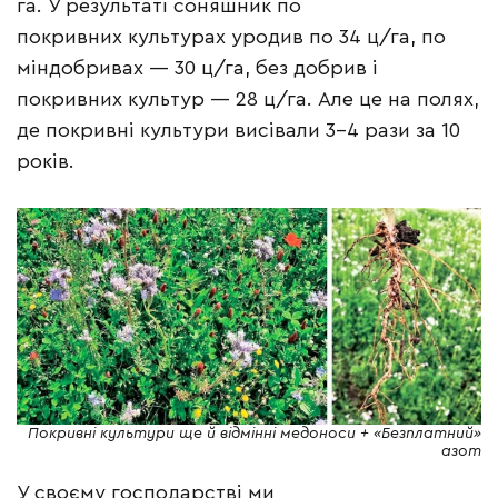
га. У результаті соняшник по
покривних культурах уродив по 34 ц/га, по
міндобривах — 30 ц/га, без добрив і
покривних культур — 28 ц/га. Але це на полях,
де покривні культури висівали 3–4 рази за 10
років.
Покривні культури ще й відмінні медоноси + «Безплатний»
азот
У своєму господарстві ми