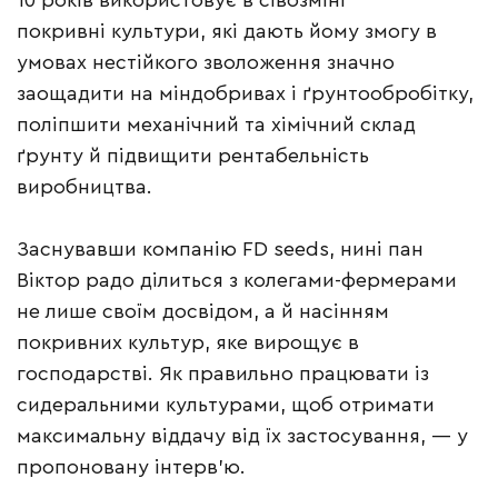
10 років використовує в сівозміні
покривні культури, які дають йому змогу в
умовах нестійкого зволоження значно
заощадити на міндобривах і ґрунтообробітку,
поліпшити механічний та хімічний склад
ґрунту й підвищити рентабельність
виробництва.
Заснувавши компанію FD seeds, нині пан
Віктор радо ділиться з колегами-фермерами
не лише своїм досвідом, а й насінням
покривних культур, яке вирощує в
господарстві. Як правильно працювати із
сидеральними культурами, щоб отримати
максимальну віддачу від їх застосування, — у
пропоновану інтерв’ю.