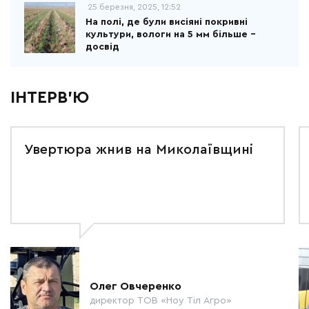
25 березня, 2025, 12:52
На полі, де були висіяні покривні
культури, вологи на 5 мм більше –
досвід
ІНТЕРВ'Ю
Увертюра жнив на Миколаївщині
Олег Овчеренко
директор ТОВ «Ноу Тіл Агро»