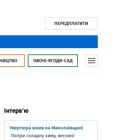
ПЕРЕДПЛАТИТИ
НИЦТВО
ОВОЧІ-ЯГОДИ-САД
Інтерв'ю
Увертюра жнив на Миколаївщині
Попри складну зиму, весняні