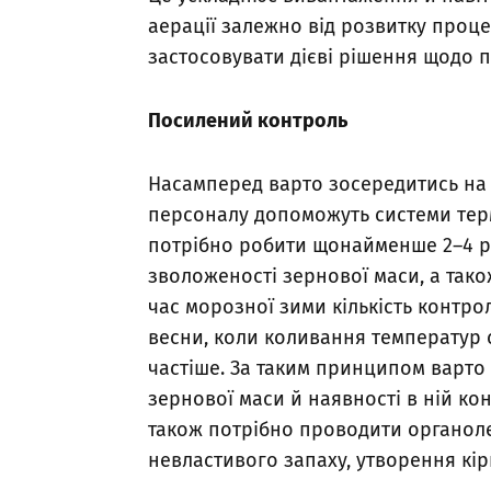
аерації залежно від розвитку проце
застосовувати дієві рішення щодо 
Посилений контроль
Насамперед варто зосередитись на 
персоналу допоможуть системи терм
потрібно робити щонайменше 2–4 ра
зволоженості зернової маси, а так
час морозної зими кількість контро
весни, коли коливання температур с
частіше. За таким принципом варто 
зернової маси й наявності в ній ко
також потрібно проводити органол
невластивого запаху, утворення кі