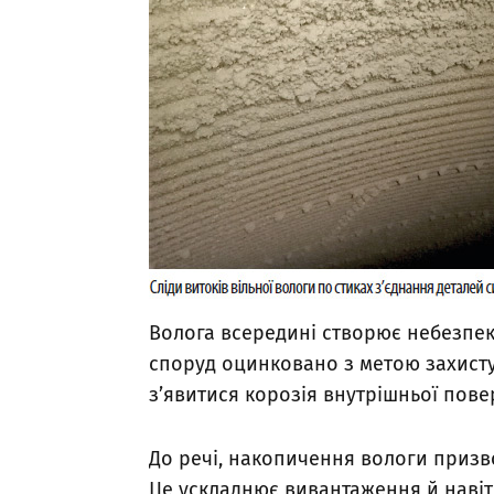
Волога всередині створює небезпеку
споруд оцинковано з метою захисту
з’явитися корозія внутрішньої пове
До речі, накопичення вологи призв
Це ускладнює вивантаження й наві