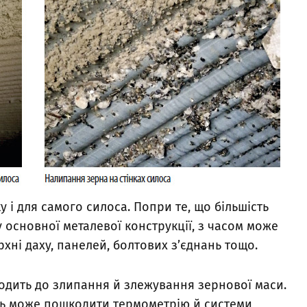
 і для самого силоса. Попри те, що більшість
 основної металевої конструкції, з часом може
рхні даху, панелей, болтових з’єднань тощо.
одить до злипання й злежування зернової маси.
ть може пошкодити термометрію й системи