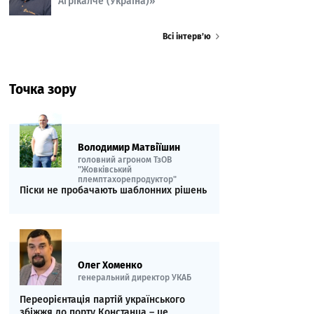
Агрікалче (Україна)»
Всі інтерв’ю
Точка зору
Володимир Матвіїшин
головний агроном ТзОВ
"Жовківський
племптахорепродуктор"
Піски не пробачають шаблонних рішень
Олег Хоменко
генеральний директор УКАБ
Переорієнтація партій українського
збіжжя до порту Констанца – це