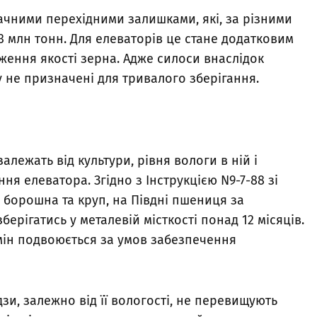
значними перехідними залишками, які, за різними
13 млн тонн. Для елеваторів це стане додатковим
ження якості зерна. Адже силоси внаслідок
 не призначені для тривалого зберігання.
лежать від культури, рівня вологи в ній і
ня елеватора. Згідно з Інструкцією N9-7-88 зі
, борошна та круп, на Півдні пшениця за
ерігатись у металевій місткості понад 12 місяців.
рмін подвоюється за умов забезпечення
зи, залежно від її вологості, не перевищують