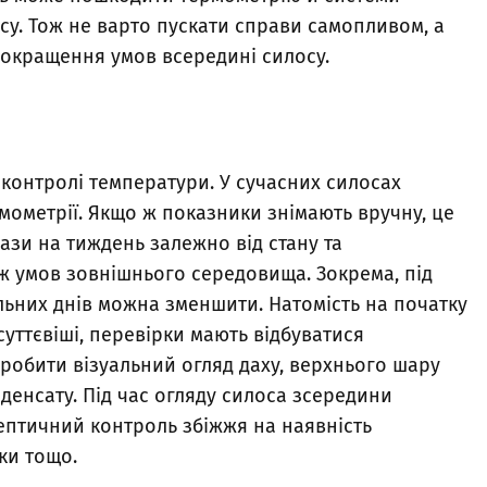
су. Тож не варто пускати справи самопливом, а
покращення умов всередині силосу.
контролі температури. У сучасних силосах
ометрії. Якщо ж показники знімають вручну, це
зи на тиждень залежно від стану та
ож умов зовнішнього середовища. Зокрема, під
льних днів можна зменшити. Натомість на початку
уттєвіші, перевірки мають відбуватися
робити візуальний огляд даху, верхнього шару
нденсату. Під час огляду силоса зсередини
ептичний контроль збіжжя на наявність
рки тощо.