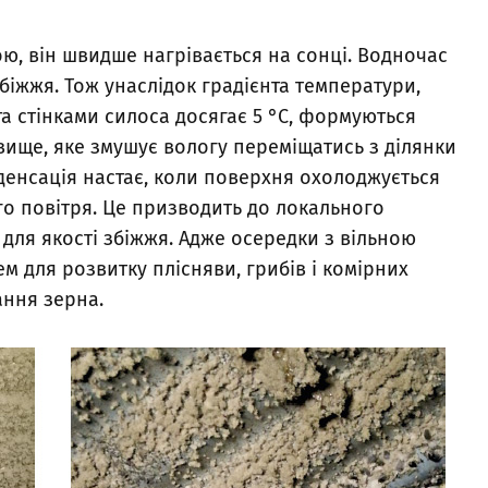
, він швидше нагрівається на сонці. Водночас
біжжя. Тож унаслідок градієнта температури,
а стінками силоса досягає 5 °С, формуються
вище, яке змушує вологу переміщатись з ділянки
денсація настає, коли поверхня охолоджується
о повітря. Це призводить до локального
для якості збіжжя. Адже осередки з вільною
 для розвитку плісняви, грибів і комірних
вання зерна.