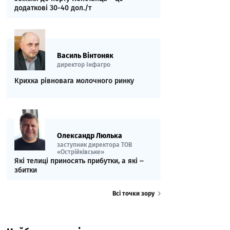
додаткові 30-40 дол./т
Василь Вінтоняк
директор Інфагро
Крихка рівновага молочного ринку
Олександр Люлька
заступник директора ТОВ
«Острійківське»
Які телиці приносять прибутки, а які ‒
збитки
Всі точки зору