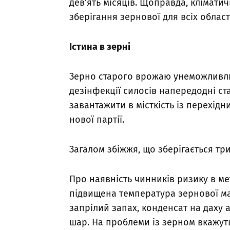
дев’ять місяців. Щоправда, клімат
зберігання зернової для всіх област
Істина в зерні
Зерно старого врожаю унеможливл
дезінфекції силосів напередодні ст
завантажити в місткість із перехі
нової партії.
Загалом збіжжя, що зберігається т
Про наявність чинників ризику в мет
підвищена температура зернової мас
запрілий запах, конденсат на даху 
шар. На проблеми із зерном вкажуть