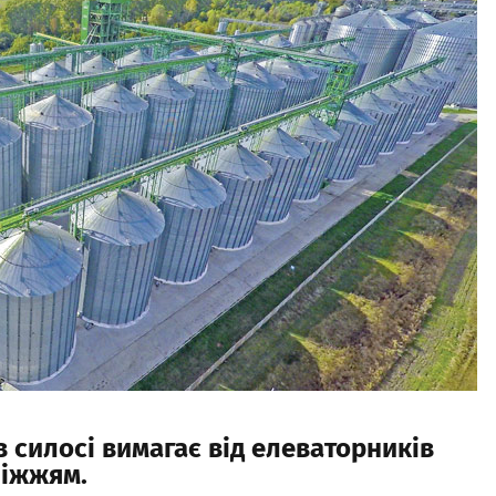
в силосі вимагає від елеваторників
біжжям.