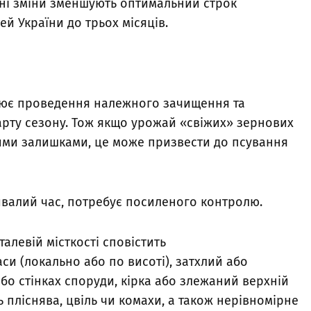
ичні зміни зменшують оптимальний строк
ей України до трьох місяців.
ює проведення належного зачищення та
арту сезону. Тож якщо урожай «свіжих» зернових
дними залишками, це може призвести до псування
ривалий час, потребує посиленого контролю.
алевій місткості сповістить
и (локально або по висоті), затхлий або
або стінках споруди, кірка або злежаний верхній
 пліснява, цвіль чи комахи, а також нерівномірне