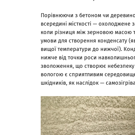
Порівнюючи з бетоном чи деревиною
всередині місткості — охолоджене з
коли різниця між зерновою масою т
умови для створення конденсату (я
вищої температури до нижчої). Кон
нижче від точки роси навколишньог
зволоження, що створює небезпеку 
вологою є сприятливим середовищем
шкідників, як наслідок — самозігрі