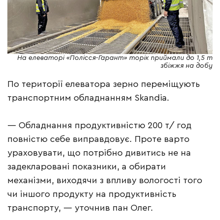
На елеваторі «Полісся-Гарант» торік приймали до 1,5 т
збіжжя на добу
По території елеватора зерно переміщують
транспортним обладнанням Skandia.
— Обладнання продуктивністю 200 т/ год
повністю себе виправдовує. Проте варто
ураховувати, що потрібно дивитись не на
задекларовані показники, а обирати
механізми, виходячи з впливу вологості того
чи іншого продукту на продуктивність
транспорту, — уточнив пан Олег.