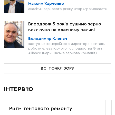
Максим Харченко
аналітик зернового ринку «УкрАгроКонсалт»
Впродовж 5 років сушимо зерно
виключно на власному паливі
Володимир Клепач
заступник комерційного директора з питань
роботи елеваторного господарства Grain
Alliance (Баришівська зернова компанія)
ВСІ ТОЧКИ ЗОРУ
ІНТЕРВ'Ю
Ритм тентового ремонту