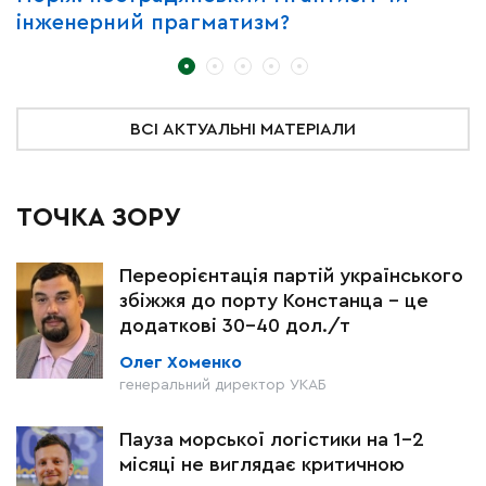
інженерний прагматизм?
у
т
ВСІ АКТУАЛЬНІ МАТЕРІАЛИ
ТОЧКА ЗОРУ
Переорієнтація партій українського
збіжжя до порту Констанца – це
додаткові 30-40 дол./т
Олег Хоменко
генеральний директор УКАБ
Пауза морської логістики на 1–2
місяці не виглядає критичною