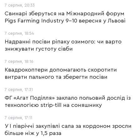
7 серпня, 20:33
Свинарі зберуться на Міжнародний форум
Pigs Farming Industry 9-10 вересня у Львові
7 серпня, 18:54
Надранні посіви ріпаку озимого: чи варто
знижувати густоту сівби
7 серпня, 18:16
Квадрокоптери допомагають скоротити
витрати пального та зберегти посіви
7 серпня, 17:31
ФГ «Агат Поділля» заклало польовий дослід із
технологією strip-till на соняшнику
7 серпня, 17:11
У І півріччі закупівлі сала за кордоном зросли
більше ніж у 1,5 раза