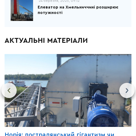
24 березня, 2025, 09:12
Елеватор на Хмельниччині розширює
потужності
АКТУАЛЬНІ МАТЕРІАЛИ
Норія: пострадянський гігантизм чи
Ч