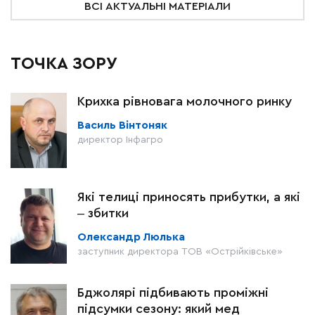
ВСІ АКТУАЛЬНІ МАТЕРІАЛИ
ТОЧКА ЗОРУ
Крихка рівновага молочного ринку
Василь Вінтоняк
директор Інфагро
Які телиці приносять прибутки, а які
‒ збитки
Олександр Люлька
заступник директора ТОВ «Острійківське»
Бджолярі підбивають проміжні
підсумки сезону: який мед