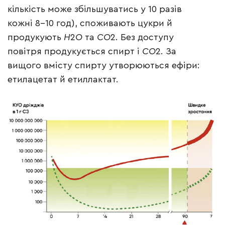
кількість може збільшуватись у 10 разів
кожні 8–10 год), споживають цукри й
продукують
Н
2
О
та
СО
2. Без доступу
повітря продукується спирт і
СО
2. За
вищого вмісту спирту утворюються ефіри:
етилацетат й етиллактат.