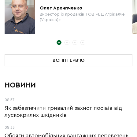
Олег Архипченко
директор із продажів ТОВ «БД Агрікалче
(Україна)»
ВСІ ІНТЕРВ'Ю
НОВИНИ
08:57
Як забезпечити тривалий захист посівів від
лускокрилих шкідників
08:33
Обсяги автомобільних вантажних перевезень