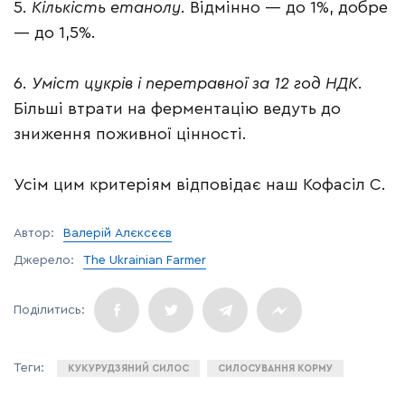
5.
Кількість етанолу
. Відмінно — до 1%, добре
— до 1,5%.
6.
Уміст цукрів і перетравної за 12 год НДК
.
Більші втрати на ферментацію ведуть до
зниження поживної цінності.
Усім цим критеріям відповідає наш Кофасіл С.
Автор:
Валерій Алєксєєв
Джерело:
The Ukrainian Farmer
КУКУРУДЗЯНИЙ СИЛОС
СИЛОСУВАННЯ КОРМУ