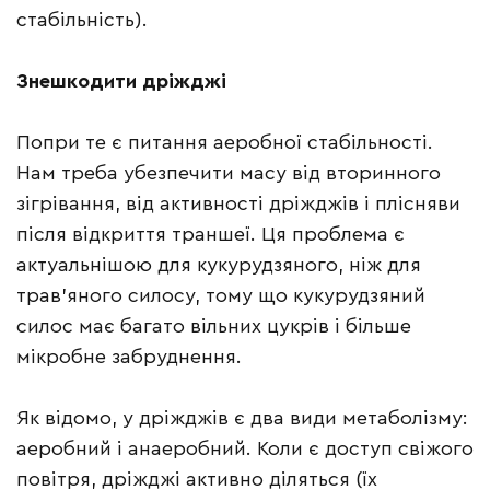
стабільність).
Знешкодити дріжджі
Попри те є питання аеробної стабільності.
Нам треба убезпечити масу від вторинного
зігрівання, від активності дріжджів і плісняви
після відкриття траншеї. Ця проблема є
актуальнішою для кукурудзяного, ніж для
трав’яного силосу, тому що кукурудзяний
силос має багато вільних цукрів і більше
мікробне забруднення.
Як відомо, у дріжджів є два види метаболізму:
аеробний і анаеробний. Коли є доступ свіжого
повітря, дріжджі активно діляться (їх