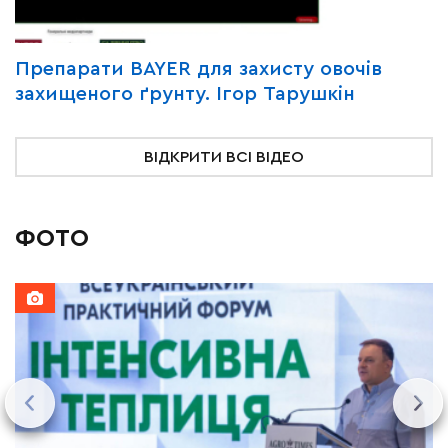
Y
Препарати BAYER для захисту овочів
В
захищеного ґрунту. Ігор Тарушкін
«
ВІДКРИТИ ВСІ ВІДЕО
ФОТО