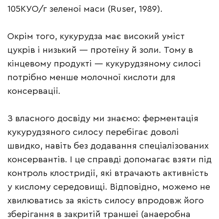
105КУО/г зеленої маси (Ruser, 1989).
Окрім того, кукурудза має високий уміст
цукрів і низький — протеїну й золи. Тому в
кінцевому продукті — кукурудзяному силосі
потрібно менше молочної кислоти для
консервації.
З власного досвіду ми знаємо: ферментація
кукурудзяного силосу перебігає доволі
швидко, навіть без додавання спеціалізованих
консервантів. І це справді допомагає взяти під
контроль клостридії, які втрачають активність
у кислому середовищі. Відповідно, можемо не
хвилюватись за якість силосу впродовж його
зберігання в закритій траншеї (анаеробна