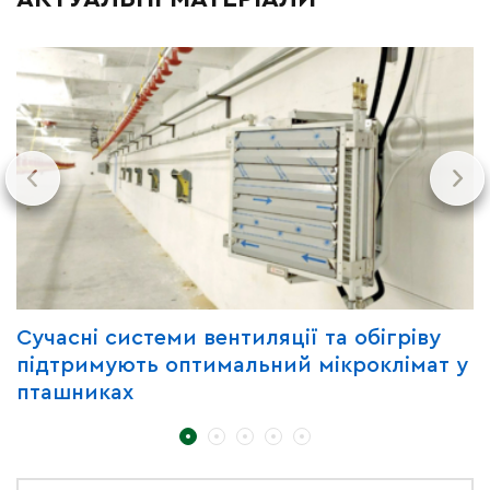
Сучасні системи вентиляції та обігріву
Г
підтримують оптимальний мікроклімат у
з
пташниках