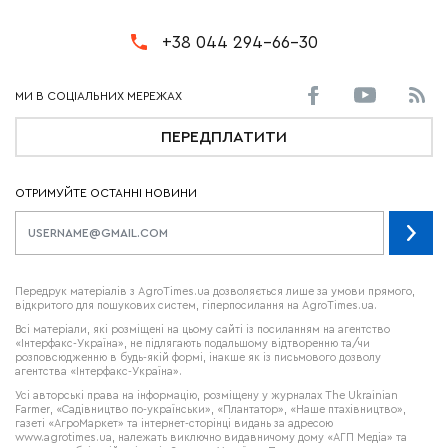
+38 044 294-66-30
ПЕРЕДПЛАТИТИ
ОТРИМУЙТЕ ОСТАННІ НОВИНИ
Передрук матеріалів з AgroTimes.ua дозволяється лише за умови прямого,
відкритого для пошукових систем, гіперпосилання на AgroTimes.ua.
Всі матеріали, які розміщені на цьому сайті із посиланням на агентство
«Інтерфакс-Україна», не підлягають подальшому відтворенню та/чи
розповсюдженню в будь-якій формі, інакше як із письмового дозволу
агентства «Інтерфакс-Україна».
Усі авторські права на інформацію, розміщену у журналах
The Ukrainian
Farmer
, «Садівництво по-українськи», «Плантатор», «Наше птахівництво»,
газеті «АгроМаркет» та інтернет-сторінці видань за адресою
www.agrotimes.ua,
належать виключно видавничому дому «АГП Медіа» та