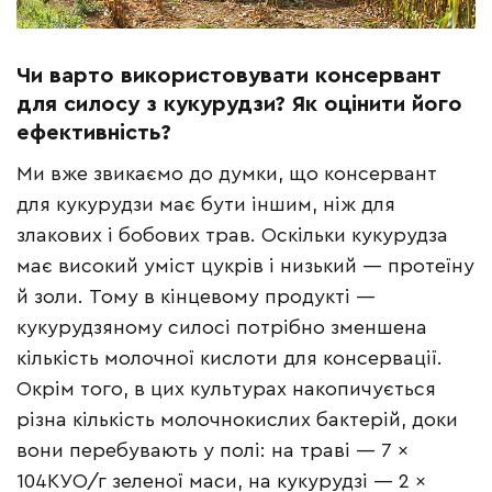
Чи варто використовувати консервант
для силосу з кукурудзи? Як оцінити його
ефективність?
Ми вже звикаємо до думки, що консервант
для кукурудзи має бути іншим, ніж для
злакових і бобових трав. Оскільки кукурудза
має високий уміст цукрів і низький — протеїну
й золи. Тому в кінцевому продукті —
кукурудзяному силосі потрібно зменшена
кількість молочної кислоти для консервації.
Окрім того, в цих культурах накопичується
різна кількість молочнокислих бактерій, доки
вони перебувають у полі: на траві — 7 ×
104КУО/г зеленої маси, на кукурудзі — 2 ×