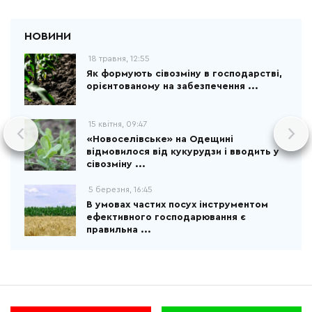
18 травня, 12:55
Як формують сівозміну в господарстві,
орієнтованому на забезпечення ...
15 квітня, 09:47
«Новоселівське» на Одещині
відмовилося від кукурудзи і вводить у
сівозміну ...
5 березня, 16:45
В умовах частих посух інструментом
ефективного господарювання є
правильна ...