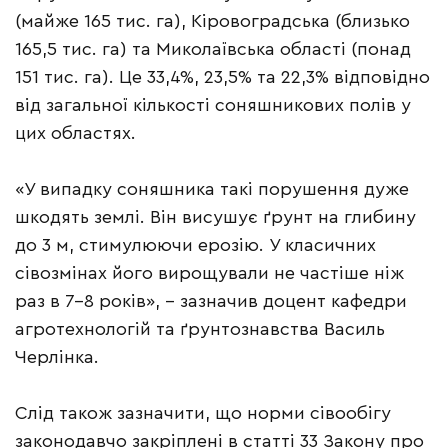
(майже 165 тис. га), Кіровоградська (близько
165,5 тис. га) та Миколаївська області (понад
151 тис. га). Це 33,4%, 23,5% та 22,3% відповідно
від загальної кількості соняшникових полів у
цих областях.
«У випадку соняшника такі порушення дуже
шкодять землі. Він висушує ґрунт на глибину
до 3 м, стимулюючи ерозію. У класичних
сівозмінах його вирощували не частіше ніж
раз в 7-8 років», – зазначив доцент кафедри
агротехнологій та ґрунтознавства Василь
Черлінка.
Слід також зазначити, що норми сівообігу
законодавчо закріплені в статті 33 Закону про