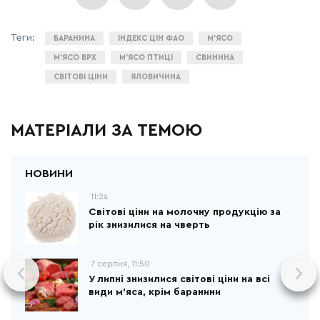
БАРАНИНА
ІНДЕКС ЦІН ФАО
М’ЯСО
М’ЯСО ВРХ
М’ЯСО ПТИЦІ
СВИНИНА
СВІТОВІ ЦІНИ
ЯЛОВИЧИНА
МАТЕРІАЛИ ЗА ТЕМОЮ
11:24
Світові ціни на молочну продукцію за
рік знизилися на чверть
7 серпня, 11:50
У липні знизилися світові ціни на всі
види м'яса, крім баранини