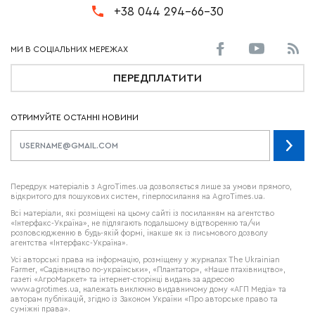
+38 044 294-66-30
ПЕРЕДПЛАТИТИ
ОТРИМУЙТЕ ОСТАННІ НОВИНИ
Передрук матеріалів з AgroTimes.ua дозволяється лише за умови прямого,
відкритого для пошукових систем, гіперпосилання на AgroTimes.ua.
Всі матеріали, які розміщені на цьому сайті із посиланням на агентство
«Інтерфакс-Україна», не підлягають подальшому відтворенню та/чи
розповсюдженню в будь-якій формі, інакше як із письмового дозволу
агентства «Інтерфакс-Україна».
Усі авторські права на інформацію, розміщену у журналах
The Ukrainian
Farmer
, «Садівництво по-українськи», «Плантатор», «Наше птахівництво»,
газеті «АгроМаркет» та інтернет-сторінці видань за адресою
www.agrotimes.ua,
належать виключно видавничому дому «АГП Медіа» та
авторам публікацій, згідно із Законом України «Про авторське право та
суміжні права».